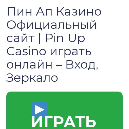
Пин Ап Казино
Официальный
сайт | Pin Up
Casino играть
онлайн – Вход,
Зеркало
ИГРАТЬ