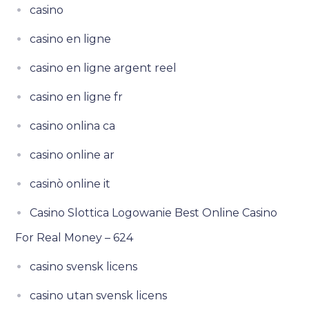
casino
casino en ligne
casino en ligne argent reel
casino en ligne fr
casino onlina ca
casino online ar
casinò online it
Casino Slottica Logowanie Best Online Casino
For Real Money – 624
casino svensk licens
casino utan svensk licens