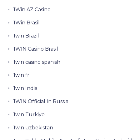
1Win AZ Casino
1Win Brasil
1win Brazil
1WIN Casino Brasil
1win casino spanish
1win fr
1win India
1WIN Official In Russia
1win Turkiye
1win uzbekistan