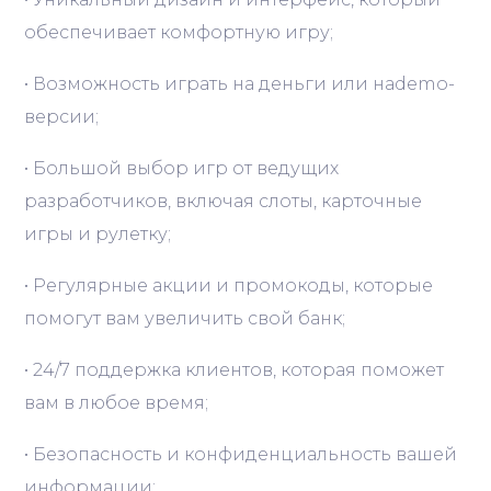
обеспечивает комфортную игру;
• Возможность играть на деньги или наdemo-
версии;
• Большой выбор игр от ведущих
разработчиков, включая слоты, карточные
игры и рулетку;
• Регулярные акции и промокоды, которые
помогут вам увеличить свой банк;
• 24/7 поддержка клиентов, которая поможет
вам в любое время;
• Безопасность и конфиденциальность вашей
информации;