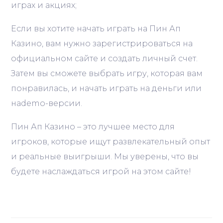
играх и акциях;
Если вы хотите начать играть на Пин Ап
Казино, вам нужно зарегистрироваться на
официальном сайте и создать личный счет.
Затем вы сможете выбрать игру, которая вам
понравилась, и начать играть на деньги или
наdemo-версии.
Пин Ап Казино – это лучшее место для
игроков, которые ищут развлекательный опыт
и реальные выигрыши. Мы уверены, что вы
будете наслаждаться игрой на этом сайте!