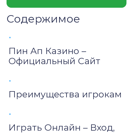
Содержимое
Пин Ап Казино –
Официальный Сайт
Преимущества игрокам
Играть Онлайн – Вход,