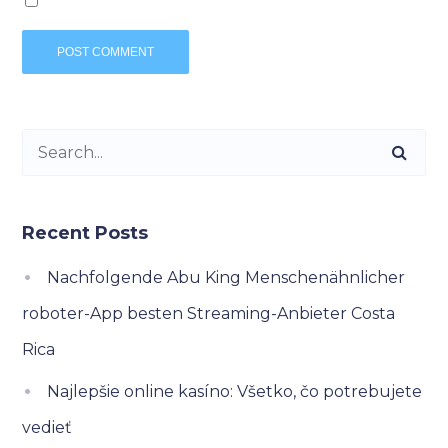
Recent Posts
Nachfolgende Abu King Menschenähnlicher
roboter-App besten Streaming-Anbieter Costa
Rica
Najlepšie online kasíno: Všetko, čo potrebujete
vedieť