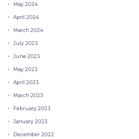
May 2024
April 2024
March 2024
July 2023
June 2023
May 2023
April 2023
March 2023
February 2023
January 2023
December 2022