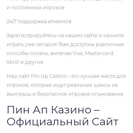
и постоянных игроков
24/7 поддержка клиентов
Зарегистрируйтесь на нашем сайте и начните
играть уже сегодня! Вам доступны различные
способы оплаты, включая Visa, Mastercard,
Skrill и другие.
Наш сайт Pin Up Casino – это лучшее место для
игроков, которые ищут реальные шансы на
выигрыш и безопасное игровое опыкование.
Пин Ап Казино –
Официальный Сайт