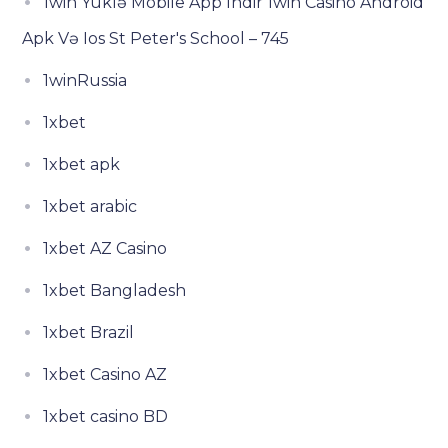
1win Yüklə Mobile App Indir 1win Casino Android
Apk Və Ios St Peter's School – 745
1winRussia
1xbet
1xbet apk
1xbet arabic
1xbet AZ Casino
1xbet Bangladesh
1xbet Brazil
1xbet Casino AZ
1xbet casino BD