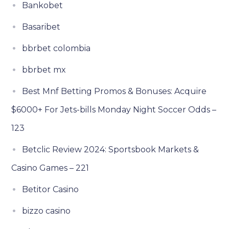
Bankobet
Basaribet
bbrbet colombia
bbrbet mx
Best Mnf Betting Promos & Bonuses: Acquire
$6000+ For Jets-bills Monday Night Soccer Odds –
123
Betclic Review 2024: Sportsbook Markets &
Casino Games – 221
Betitor Casino
bizzo casino