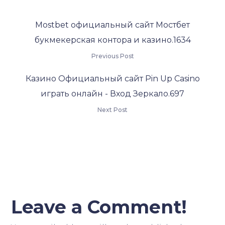
Mostbet официальный сайт Мостбет
букмекерская контора и казино.1634
Previous Post
Казино Официальный сайт Pin Up Casino
играть онлайн - Вход Зеркало.697
Next Post
Leave a Comment!