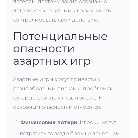
потерям, поэтому важно осознанно
подходить к азартным играм и уметь
контролировать свои действия.
Потенциальные
опасности
азартных игр
Азартные игры могут привести к
разнообразным рискам и проблемам,
которые сложно игнорировать. К
основным опасностям относятся:
Финансовые потери:
Игроки могут
потратить гораздо больше денег, чем