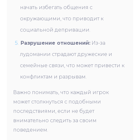
начать избегать общения с
окружающими, что приводит к
социальной депривации.
Разрушение отношений:
Из-за
лудомании страдают дружеские и
семейные связи, что может привести к
конфликтам и разрывам.
Важно понимать, что каждый игрок
может столкнуться с подобными
последствиями, если не будет
внимательно следить за своим
поведением.