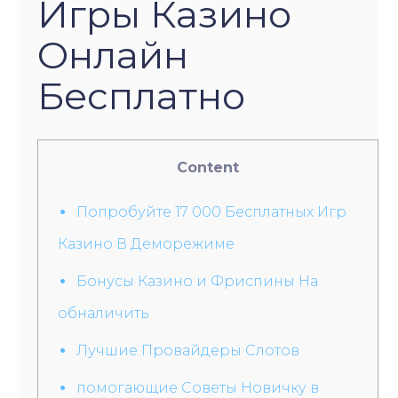
Игры Казино
Онлайн
Бесплатно
Content
Попробуйте 17 000 Бесплатных Игр
Казино В Деморежиме
Бонусы Казино и Фриспины На
обналичить
Лучшие Провайдеры Слотов
помогающие Советы Новичку в