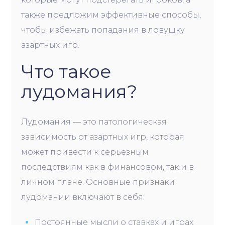
также предложим эффективные способы,
чтобы избежать попадания в ловушку
азартных игр.
Что такое
лудомания?
Лудомания — это патологическая
зависимость от азартных игр, которая
может привести к серьезным
последствиям как в финансовом, так и в
личном плане. Основные признаки
лудомании включают в себя:
Постоянные мысли о ставках и играх