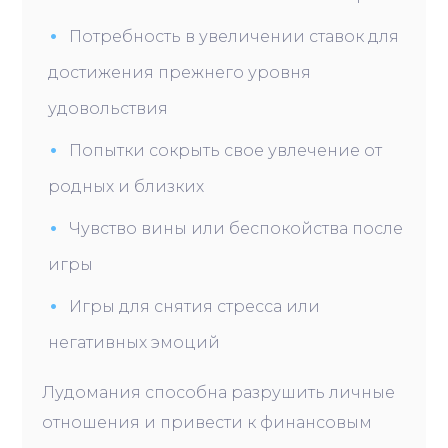
Потребность в увеличении ставок для
достижения прежнего уровня
удовольствия
Попытки сокрыть свое увлечение от
родных и близких
Чувство вины или беспокойства после
игры
Игры для снятия стресса или
негативных эмоций
Лудомания способна разрушить личные
отношения и привести к финансовым