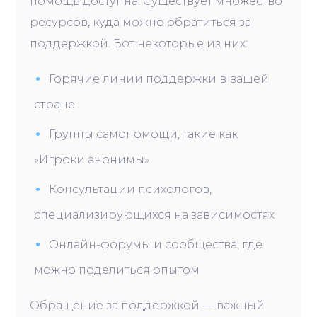
помощь доступна. Существует множество
ресурсов, куда можно обратиться за
поддержкой. Вот некоторые из них:
Горячие линии поддержки в вашей
стране
Группы самопомощи, такие как
«Игроки анонимы»
Консультации психологов,
специализирующихся на зависимостях
Онлайн-форумы и сообщества, где
можно поделиться опытом
Обращение за поддержкой — важный