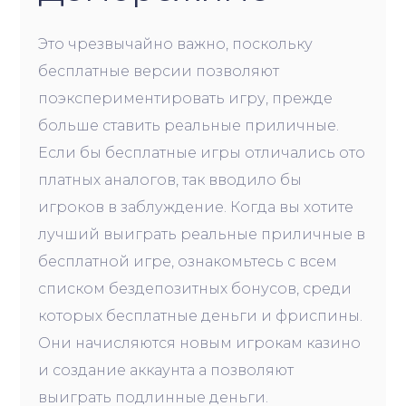
Это чрезвычайно важно, поскольку
бесплатные версии позволяют
поэкспериментировать игру, прежде
больше ставить реальные приличные.
Если бы бесплатные игры отличались ото
платных аналогов, так вводило бы
игроков в заблуждение. Когда вы хотите
лучший выиграть реальные приличные в
бесплатной игре, ознакомьтесь с всем
списком бездепозитных бонусов, среди
которых бесплатные деньги и фриспины.
Они начисляются новым игрокам казино
и создание аккаунта а позволяют
выиграть подлинные деньги.