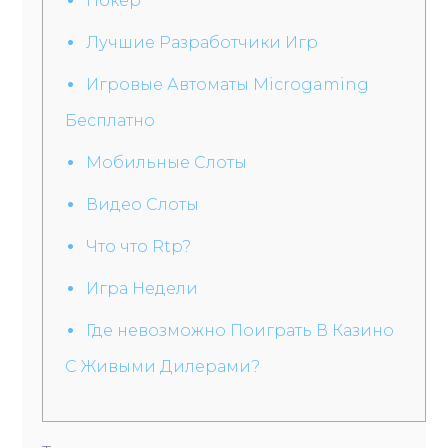
Покер
Лучшие Разработчики Игр
Игровые Автоматы Microgaming
Бесплатно
Мобильные Слоты
Видео Слоты
Что что Rtp?
Игра Недели
Где невозможно Поиграть В Казино
С Живыми Дилерами?