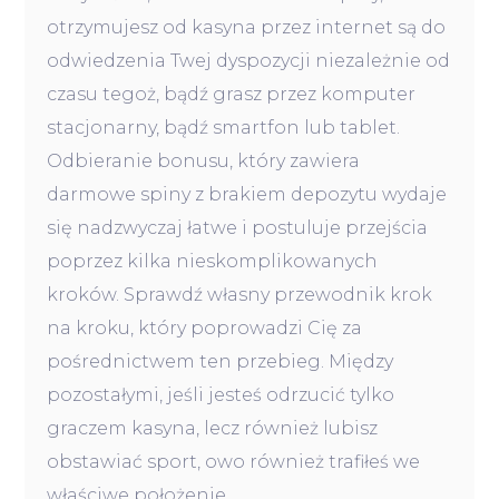
otrzymujesz od kasyna przez internet są do
odwiedzenia Twej dyspozycji niezależnie od
czasu tegoż, bądź grasz przez komputer
stacjonarny, bądź smartfon lub tablet.
Odbieranie bonusu, który zawiera
darmowe spiny z brakiem depozytu wydaje
się nadzwyczaj łatwe i postuluje przejścia
poprzez kilka nieskomplikowanych
kroków. Sprawdź własny przewodnik krok
na kroku, który poprowadzi Cię za
pośrednictwem ten przebieg. Między
pozostałymi, jeśli jesteś odrzucić tylko
graczem kasyna, lecz również lubisz
obstawiać sport, owo również trafiłeś we
właściwe położenie.