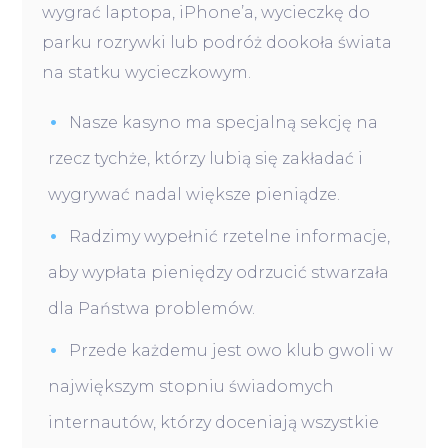
wygrać laptopa, iPhone’a, wycieczkę do
parku rozrywki lub podróż dookoła świata
na statku wycieczkowym.
Nasze kasyno ma specjalną sekcję na
rzecz tychże, którzy lubią się zakładać i
wygrywać nadal większe pieniądze.
Radzimy wypełnić rzetelne informacje,
aby wypłata pieniędzy odrzucić stwarzała
dla Państwa problemów.
Przede każdemu jest owo klub gwoli w
największym stopniu świadomych
internautów, którzy doceniają wszystkie