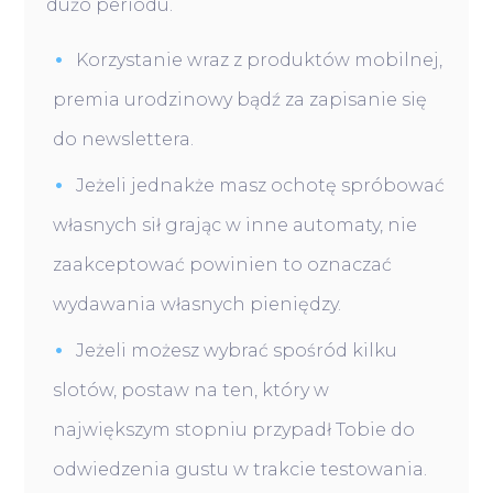
dużo periodu.
Korzystanie wraz z produktów mobilnej,
premia urodzinowy bądź za zapisanie się
do newslettera.
Jeżeli jednakże masz ochotę spróbować
własnych sił grając w inne automaty, nie
zaakceptować powinien to oznaczać
wydawania własnych pieniędzy.
Jeżeli możesz wybrać spośród kilku
slotów, postaw na ten, który w
największym stopniu przypadł Tobie do
odwiedzenia gustu w trakcie testowania.