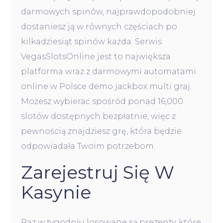
darmowych spinów, najprawdopodobniej
dostaniesz ją w równych częściach po
kilkadziesiąt spinów każda. Serwis
VegasSlotsOnline jest to największa
platforma wraz z darmowymi automatami
online w Polsce demo jackbox multi graj.
Możesz wybierać spośród ponad 16,000
slotów dostępnych bezpłatnie, więc z
pewnością znajdziesz grę, która będzie
odpowiadała Twoim potrzebom.
Zarejestruj Się W
Kasynie
Raz w tygodniu losowane są prezenty, które