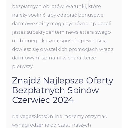
bezpłatnych obrotów. Warunki, które
należy spełnić, aby odebrać bonusowe
darmowe spiny mogą być różne np. Jeżeli
jesteś subskrybentem newslettera swego
ulubionego kasyna, spośród pewnością
dowiesz się o wszelkich promocjach wraz z
darmowymi spinami w charakterze
pierwszy.
Znajdź Najlepsze Oferty
Bezpłatnych Spinów
Czerwiec 2024
Na VegasSlotsOnline możemy otrzymać
wynagrodzenie od czasu naszych