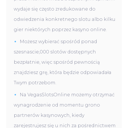
wydaje się często zredukowane do
odwiedzenia konkretnego slotu albo kilku
gier niektórych poprzez kasyno online.
Możesz wybierać spośród ponad
szesnascie,000 slotów dostępnych
bezpłatnie, więc spośród pewnością
znajdziesz grę, która będzie odpowiadała
Twym potrzebom.
Na VegasSlotsOnline możemy otrzymać
wynagrodzenie od momentu grono
partnerów kasynowych, kiedy
zarejestrujesz się u nich za pośrednictwem