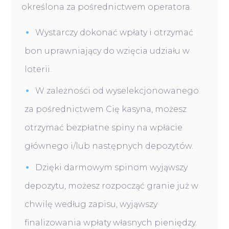
określona za pośrednictwem operatora.
Wystarczy dokonać wpłaty i otrzymać
bon uprawniający do wzięcia udziału w
loterii.
W zależności od wyselekcjonowanego
za pośrednictwem Cię kasyna, możesz
otrzymać bezpłatne spiny na wpłacie
głównego i/lub następnych depozytów.
Dzięki darmowym spinom wyjąwszy
depozytu, możesz rozpocząć granie już w
chwilę według zapisu, wyjąwszy
finalizowania wpłaty własnych pieniędzy.