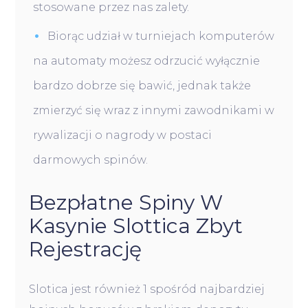
stosowane przez nas zalety.
Biorąc udział w turniejach komputerów
na automaty możesz odrzucić wyłącznie
bardzo dobrze się bawić, jednak także
zmierzyć się wraz z innymi zawodnikami w
rywalizacji o nagrody w postaci
darmowych spinów.
Bezpłatne Spiny W
Kasynie Slottica Zbyt
Rejestrację
Slotica jest również 1 spośród najbardziej