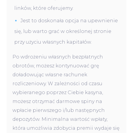
linków, które oferujemy.
Jest to doskonała opcja na upewnienie
się, lub warto grać w określonej stronie
przy użyciu własnych kapitałów.
Po wdrożeniu własnych bezpłatnych
obrotów, możesz kontynuować grę
doładowując własne rachunek
rozliczeniowy. W zależności od czasu
wybieranego poprzez Ciebie kasyna,
możesz otrzymać darmowe spiny na
wpłacie pierwszego i/lub następnych
depozytów. Minimalna wartość wpłaty,
która umożliwia zdobycia premii wydaje się