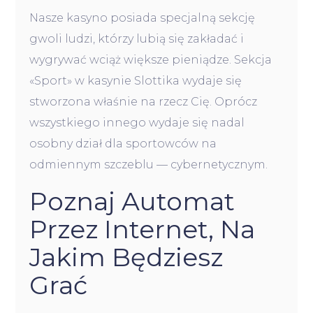
Nasze kasyno posiada specjalną sekcję
gwoli ludzi, którzy lubią się zakładać i
wygrywać wciąż większe pieniądze. Sekcja
«Sport» w kasynie Slottika wydaje się
stworzona właśnie na rzecz Cię. Oprócz
wszystkiego innego wydaje się nadal
osobny dział dla sportowców na
odmiennym szczeblu — cybernetycznym.
Poznaj Automat
Przez Internet, Na
Jakim Będziesz
Grać