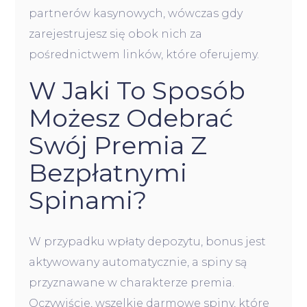
partnerów kasynowych, wówczas gdy
zarejestrujesz się obok nich za
pośrednictwem linków, które oferujemy.
W Jaki To Sposób
Możesz Odebrać
Swój Premia Z
Bezpłatnymi
Spinami?
W przypadku wpłaty depozytu, bonus jest
aktywowany automatycznie, a spiny są
przyznawane w charakterze premia.
Oczywiście, wszelkie darmowe spiny, które