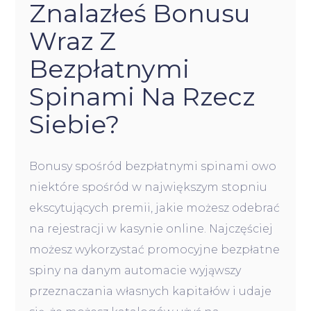
Znalazłeś Bonusu
Wraz Z
Bezpłatnymi
Spinami Na Rzecz
Siebie?
Bonusy spośród bezpłatnymi spinami owo
niektóre spośród w największym stopniu
ekscytujących premii, jakie możesz odebrać
na rejestracji w kasynie online. Najczęściej
możesz wykorzystać promocyjne bezpłatne
spiny na danym automacie wyjąwszy
przeznaczania własnych kapitałów i udaje