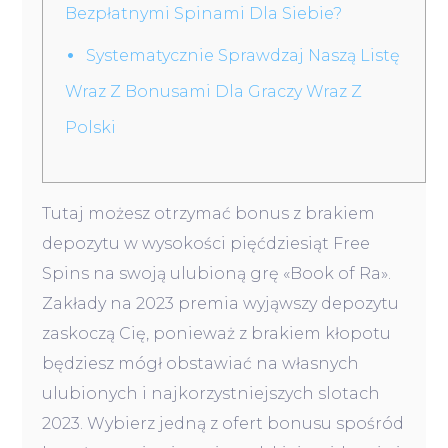
Bezpłatnymi Spinami Dla Siebie?
Systematycznie Sprawdzaj Naszą Listę
Wraz Z Bonusami Dla Graczy Wraz Z
Polski
Tutaj możesz otrzymać bonus z brakiem
depozytu w wysokości pięćdziesiąt Free
Spins na swoją ulubioną grę «Book of Ra».
Zakłady na 2023 premia wyjąwszy depozytu
zaskoczą Cię, ponieważ z brakiem kłopotu
będziesz mógł obstawiać na własnych
ulubionych i najkorzystniejszych slotach
2023. Wybierz jedną z ofert bonusu spośród