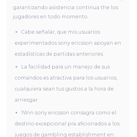
garantizando asistencia continua the los
jugadores en todo momento.
Cabe señalar, que mis usuarios
experimentados sony ericsson apoyan en
estadísticas de partidas anteriores.
La facilidad para un manejo de sus
comandos es atractiva para los usuarios,
cualquiera sean tus gustos a la hora de
arriesgar.
1Win sony ericsson consagra como el
destino excepcional pra aficionados a los
juegos de gambling establishment en