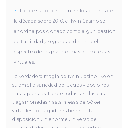
Desde su concepción en los albores de
la década sobre 2010, el 1win Casino se
anordna posicionado como algun bastión
de fiabilidad y seguridad dentro del
espectro de las plataformas de apuestas
virtuales.
La verdadera magia de 1Win Casino live en
su amplia variedad de juegos y opciones
para apuestas. Desde todas las clásicas
tragamonedas hasta mesas de póker
virtuales, los jugadores tienen a tu
disposición un enorme universo de
posibilidades. Las apuestas deportivas