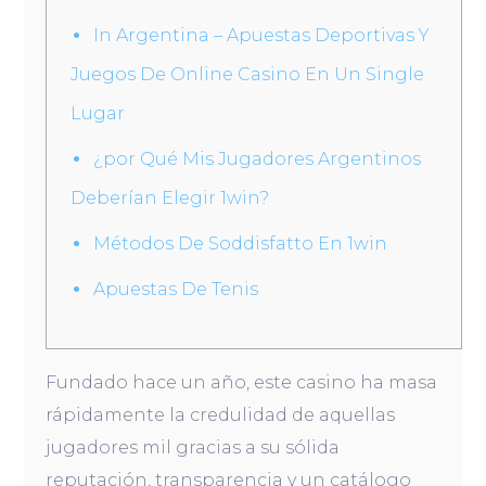
In Argentina – Apuestas Deportivas Y
Juegos De Online Casino En Un Single
Lugar
¿por Qué Mis Jugadores Argentinos
Deberían Elegir 1win?
Métodos De Soddisfatto En 1win
Apuestas De Tenis
Fundado hace un año, este casino ha masa
rápidamente la credulidad de aquellas
jugadores mil gracias a su sólida
reputación, transparencia y un catálogo