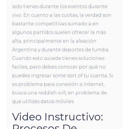
solo tienes durante los eventos durante
vivo. En cuanto a las cuotas, la verdad son
bastante competitivas sumado a en
algunos partidos suelen ofrecer la más
alta, principalmente en la aleación
Argentina y durante deportes de tumba.
Cuando esto sucede tienes soluciones
faciles, pero debes conocer por qué no
puedes ingresar some sort of tu cuenta. Si
es problema para conexión a internet,
busca una reddish wifi, en problema de
que utilizes datos móviles.
Video Instructivo:
Procesos De