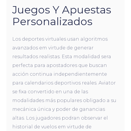
Juegos Y Apuestas
Personalizados
Los deportes virtuales usan algoritmos
avanzados em virtude de generar
resultados realistas. Esta modalidad sera
perfecta para apostadores que buscan
acción continua independientemente
para calendarios deportivos reales. Aviator
se fixa convertido en una de las
modalidades más populares obligado a su
mecánica única y poder de ganancias
altas. Los jugadores podran observar el
historial de vuelos em virtude de