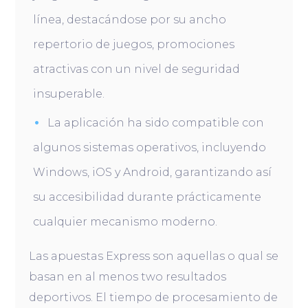
línea, destacándose por su ancho
repertorio de juegos, promociones
atractivas con un nivel de seguridad
insuperable.
La aplicación ha sido compatible con
algunos sistemas operativos, incluyendo
Windows, iOS y Android, garantizando así
su accesibilidad durante prácticamente
cualquier mecanismo moderno.
Las apuestas Express son aquellas o qual se
basan en al menos two resultados
deportivos. El tiempo de procesamiento de