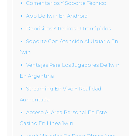
Comentarios Y Soporte Técnico
App De 1win En Android
Depósitos Y Retiros Ultrarrápidos
Soporte Con Atención Al Usuario En
1win
Ventajas Para Los Jugadores De 1win
En Argentina
Streaming En Vivo Y Realidad
Aumentada
Acceso Al Área Personal En Este
Casino En Línea 1win