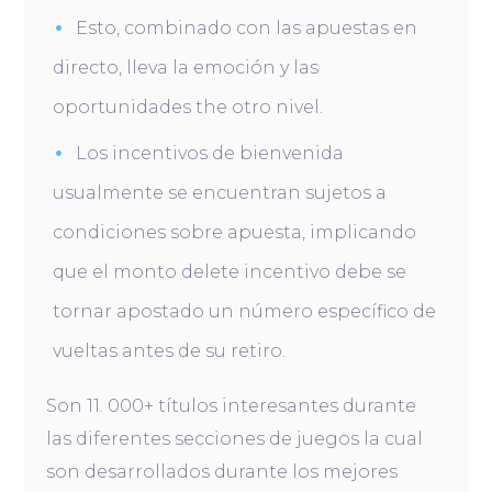
Esto, combinado con las apuestas en
directo, lleva la emoción y las
oportunidades the otro nivel.
Los incentivos de bienvenida
usualmente se encuentran sujetos a
condiciones sobre apuesta, implicando
que el monto delete incentivo debe se
tornar apostado un número específico de
vueltas antes de su retiro.
Son 11. 000+ títulos interesantes durante
las diferentes secciones de juegos la cual
son desarrollados durante los mejores