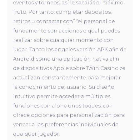
eventos y torneos, así le sacarás el máximo
fruto. Por tanto, completar depósitos,
retiros u contactar con” “el personal de
fundamento son acciones o qual puedes
realizar sobre cualquier momento con
lugar. Tanto los angeles versión APK afin de
Android como una aplicación nativa afin
de dispositivos Apple sobre 1Win Casino ze
actualizan constantemente para mejorar
la conocimiento del usuario. Su diseño
intuitivo permite acceder a múltiples
funciones con alone unos toques, con
ofrece opciones para personalización para
vencer a las preferencias individuales de
qualquer jugador.