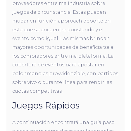
proveedores entre ma industria sobre
juegos de circunstancia. Estas pueden
mudar en función approach deporte en
este que se encuentre apostando y el
evento como igual. Las mismas brindan
mayores oportunidades de beneficiarse a
los compradores entre ma plataforma. La
cobertura de eventos para apostar en
balonmano es provvidenziale, con partidos
sobre vivo o durante línea para rendir las
cuotas competitivas.
Juegos Rápidos
A continuación encontrará una guía paso