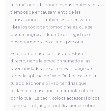
mis métodos disponibles, mis límites y mis
tiempos de encausamiento de las
transacciones. También están en vente
libre los códigos promocionales, que se
podran ingresar durante un registro o
posteriormente en el área personal.
Esto, combinado con las apuestas en
directo, tiene la emoción sumado a las
oportunidades the otro nivel. Luego de
tener la aplicación 1Win On line casino en
tu apple iphone o iPad, tendrías que
reclamar el pase que la trampolín ofrece
por lo cual. Es decir, coloca accesos rápidos
some sort of juegos, notificaciones sobre