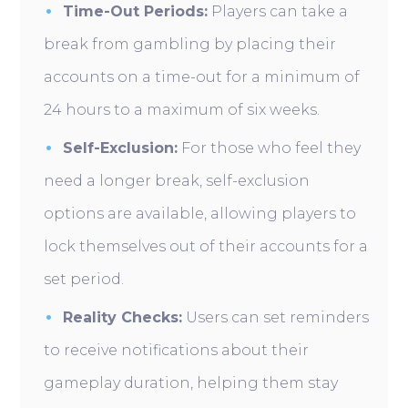
Time-Out Periods:
Players can take a
break from gambling by placing their
accounts on a time-out for a minimum of
24 hours to a maximum of six weeks.
Self-Exclusion:
For those who feel they
need a longer break, self-exclusion
options are available, allowing players to
lock themselves out of their accounts for a
set period.
Reality Checks:
Users can set reminders
to receive notifications about their
gameplay duration, helping them stay