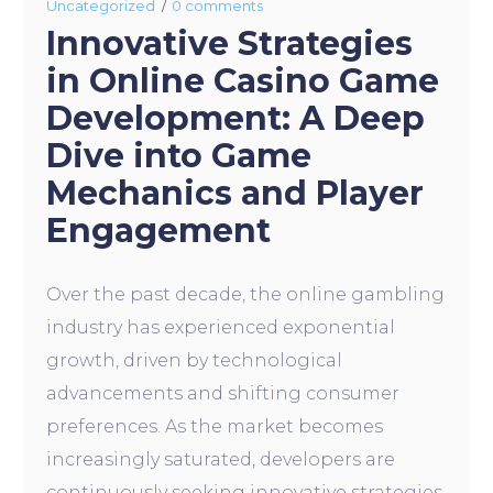
Uncategorized
0 comments
Innovative Strategies
in Online Casino Game
Development: A Deep
Dive into Game
Mechanics and Player
Engagement
Over the past decade, the online gambling
industry has experienced exponential
growth, driven by technological
advancements and shifting consumer
preferences. As the market becomes
increasingly saturated, developers are
continuously seeking innovative strategies