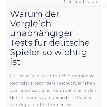
Mail und Telefon.
Warum der
Vergleich
unabhängiger
Tests für deutsche
Spieler so wichtig
ist
Deutsche Spieler sind durch die nationale
Rechtslage besonders geschützt, erhalten
aber gleichzeitig nur dann den maximalen
Nutzen, wenn sie auf verlässliche Quellen
zurückgreifen. Plattformen wie