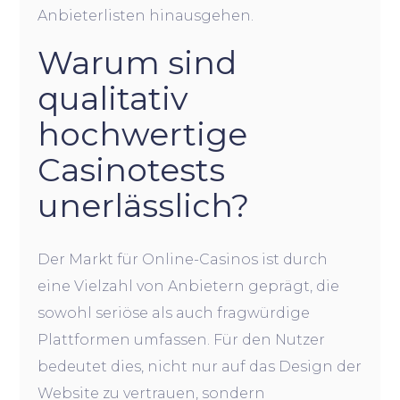
Anbieterlisten hinausgehen.
Warum sind
qualitativ
hochwertige
Casinotests
unerlässlich?
Der Markt für Online-Casinos ist durch
eine Vielzahl von Anbietern geprägt, die
sowohl seriöse als auch fragwürdige
Plattformen umfassen. Für den Nutzer
bedeutet dies, nicht nur auf das Design der
Website zu vertrauen, sondern