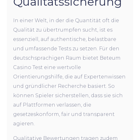
Qualitätssicherung
In einer Welt, in der die Quantität oft die
Qualität zu übertrumpfen sucht, ist es
essenziell, auf authentische, belastbare
und umfassende Tests zu setzen. Für den
deutschsprachigen Raum bietet Beteum
Casino Test eine wertvolle
Orientierungshilfe, die auf Expertenwissen
und gründlicher Recherche basiert. So
können Spieler sicherstellen, dass sie sich
auf Plattformen verlassen, die
gesetzeskonform, fair und transparent
agieren.
Qualitative Bewertungen tragen zudem