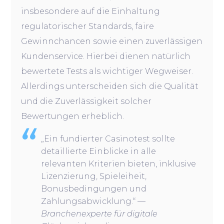
insbesondere auf die Einhaltung
regulatorischer Standards, faire
Gewinnchancen sowie einen zuverlässigen
Kundenservice. Hierbei dienen natürlich
bewertete Tests als wichtiger Wegweiser.
Allerdings unterscheiden sich die Qualität
und die Zuverlässigkeit solcher
Bewertungen erheblich.
„Ein fundierter Casinotest sollte
detaillierte Einblicke in alle
relevanten Kriterien bieten, inklusive
Lizenzierung, Spieleiheit,
Bonusbedingungen und
Zahlungsabwicklung.“ —
Branchenexperte für digitale