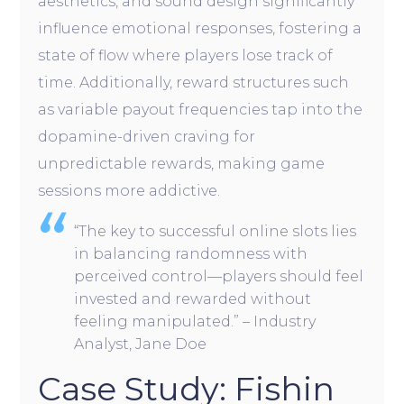
aesthetics, and sound design significantly
influence emotional responses, fostering a
state of flow where players lose track of
time. Additionally, reward structures such
as variable payout frequencies tap into the
dopamine-driven craving for
unpredictable rewards, making game
sessions more addictive.
“The key to successful online slots lies
in balancing randomness with
perceived control—players should feel
invested and rewarded without
feeling manipulated.” – Industry
Analyst, Jane Doe
Case Study: Fishin