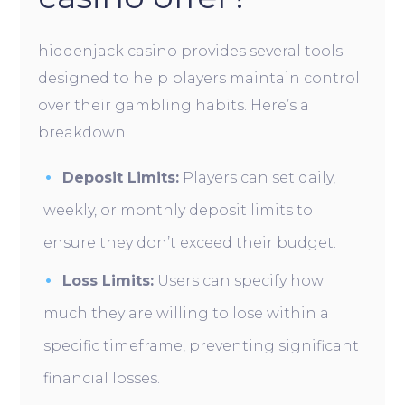
hiddenjack casino provides several tools
designed to help players maintain control
over their gambling habits. Here’s a
breakdown:
Deposit Limits:
Players can set daily,
weekly, or monthly deposit limits to
ensure they don’t exceed their budget.
Loss Limits:
Users can specify how
much they are willing to lose within a
specific timeframe, preventing significant
financial losses.