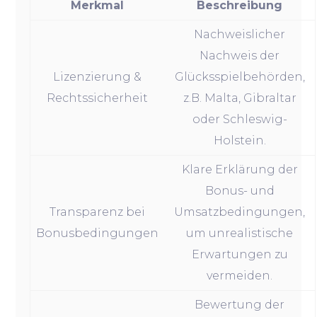
Merkmal
Beschreibung
Nachweislicher
Nachweis der
Lizenzierung &
Glücksspielbehörden,
Rechtssicherheit
z.B. Malta, Gibraltar
oder Schleswig-
Holstein.
Klare Erklärung der
Bonus- und
Transparenz bei
Umsatzbedingungen,
Bonusbedingungen
um unrealistische
Erwartungen zu
vermeiden.
Bewertung der