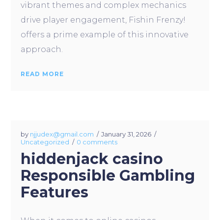
vibrant themes and complex mechanics
drive player engagement, Fishin Frenzy!
offers a prime example of this innovative
approach.
READ MORE
by
njjudex@gmail.com
January 31, 2026
Uncategorized
0 comments
hiddenjack casino
Responsible Gambling
Features