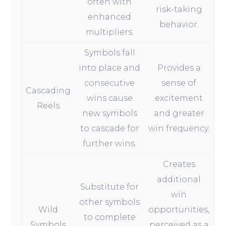
often with
risk-taking
enhanced
behavior.
multipliers.
Symbols fall
into place and
Provides a
consecutive
sense of
Cascading
wins cause
excitement
Reels
new symbols
and greater
to cascade for
win frequency.
further wins.
Creates
additional
Substitute for
win
other symbols
Wild
opportunities,
to complete
Symbols
perceived as a