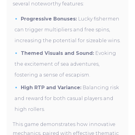
several noteworthy features:
Progressive Bonuses:
Lucky fishermen
can trigger multipliers and free spins,
increasing the potential for sizeable wins.
Themed Visuals and Sound:
Evoking
the excitement of sea adventures,
fostering a sense of escapism.
High RTP and Variance:
Balancing risk
and reward for both casual players and
high rollers.
This game demonstrates how innovative
mechanics, paired with effective thematic