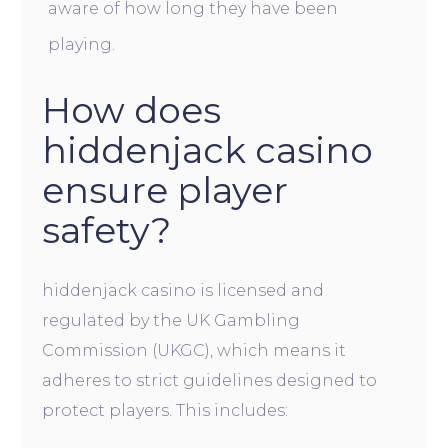
aware of how long they have been
playing.
How does
hiddenjack casino
ensure player
safety?
hiddenjack casino is licensed and
regulated by the UK Gambling
Commission (UKGC), which means it
adheres to strict guidelines designed to
protect players. This includes: