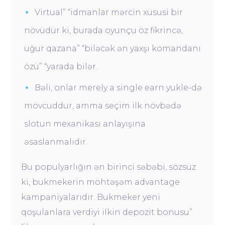
Virtual” “idmanlar mərcin xüsusi bir
növüdür ki, burada oyunçu öz fikrincə,
uğur qazana” “biləcək ən yaxşı komandanı
özü” “yarada bilər.
Bəli, onlar merely a single earn yukle-də
mövcuddur, amma seçim ilk növbədə
slotun mexanikası anlayışına
əsaslanmalıdır.
Bu populyarlığın ən birinci səbəbi, sözsüz
ki, bukmekerin möhtəşəm advantage
kampaniyalarıdır. Bukmeker yeni
qoşulanlara verdiyi ilkin depozit bonusu”