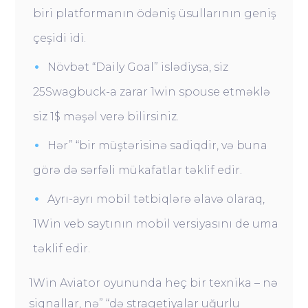
biri platformanın ödəniş üsullarının geniş
çeşidi idi.
Növbət “Daily Goal” islədiysa, siz
25Swagbuck-a zarar 1win spouse etməklə
siz 1$ məşəl verə bilirsiniz.
Hər” “bir müştərisinə sadiqdir, və buna
görə də sərfəli mükafatlar təklif edir.
Ayrı-ayrı mobil tətbiqlərə əlavə olaraq,
1Win veb saytının mobil versiyasını de uma
təklif edir.
1Win Aviator oyununda heç bir texnika – nə
siqnallar, nə” “də stragetiyalar uğurlu