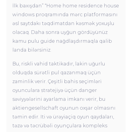
İlk baxışdan” “Home home residence house
windows proqramında mərc platformasını
əsl saytdakı təqdimatdan kəsmək yoxuşlu
olacaq. Daha sonra uyğun gördüyünüz
kamu pulu guide nağdlaşdırmaqla qalib
landa bilərsiniz.
Bu, riskli vahid taktikadır, lakin uğurlu
olduqda sürətli pul qazanmaq üçün
zaminlik verir. Çeşitli bahis seçimləri
oyunculara stratejiyə üçün danger
səviyyələrini ayarlama imkanı verir, bu
aktiengesellschaft oyunun oxşar olmasını
təmin edir. Iti və ürəyiaçiq oyun qaydaları,
təzə və təcrübəli oyunçulara kompleks