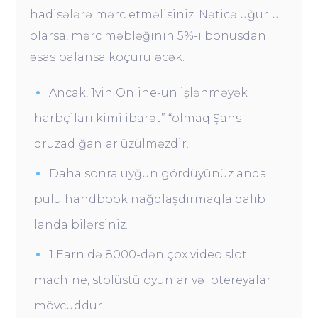
hadisələrə mərc etməlisiniz. Nəticə uğurlu
olarsa, mərc məbləğinin 5%-i bonusdan
əsas balansa köçürüləcək.
Ancak, 1vin Online-un işlənməyək
harbçiları kimi ibarət” “olmaq Şans
qruzadığanlar üzülməzdir.
Daha sonra uyğun gördüyünüz anda
pulu handbook nağdlaşdırmaqla qalib
landa bilərsiniz.
1 Earn də 8000-dən çox video slot
machine, stolüstü oyunlar və lotereyalar
mövcuddur.