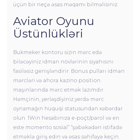
üçün bir neçə əsas məqamı bilməlisiniz.
Aviator Oyunu
Üstünlükləri
Bukmeker kontoru sizin mərc edə
biləcəyiniz idman növlərinin siyahısını
fasiləsiz genişləndirir. Bonus pulları idman
mərcləri və ahora kazino position
maşınlarında mərc etmək lazımdır.
Həmçinin, yerləşdiyiniz yerdə mərc
oynamağın hüquqi statusundan xəbərdar
olun. 1Win hesabınıza e-poçt/parol və en
este momento sosial” “şəbəkədən istifadə
etməklə giriş edin və əsas səhifəyə keçin.