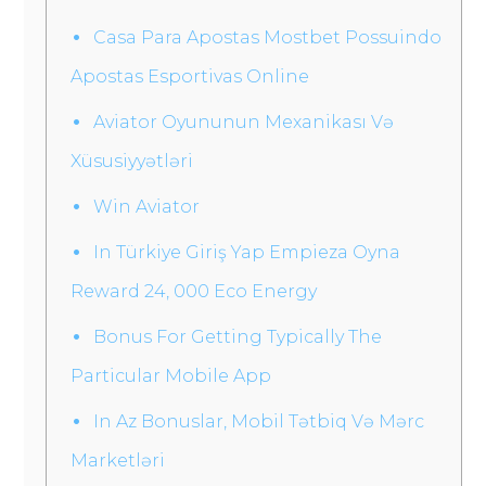
Casa Para Apostas Mostbet Possuindo
Apostas Esportivas Online
Aviator Oyununun Mexanikası Və
Xüsusiyyətləri
Win Aviator
In Türkiye Giriş Yap Empieza Oyna
Reward 24, 000 Eco Energy
Bonus For Getting Typically The
Particular Mobile App
In Az Bonuslar, Mobil Tətbiq Və Mərc
Marketləri