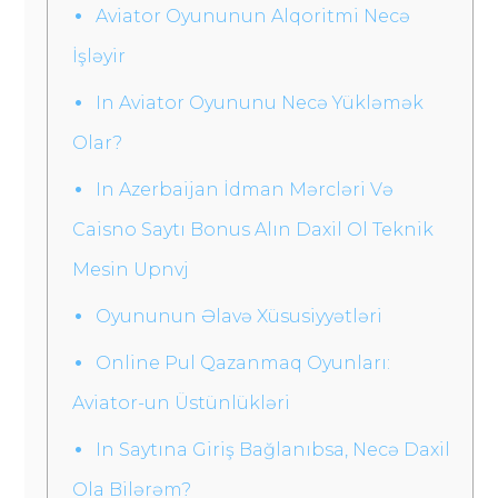
Aviator Oyununun Alqoritmi Necə
İşləyir
In Aviator Oyununu Necə Yükləmək
Olar?
In Azerbaijan İdman Mərcləri Və
Caisno Saytı Bonus Alın Daxil Ol Teknik
Mesin Upnvj
Oyununun Əlavə Xüsusiyyətləri
Online Pul Qazanmaq Oyunları:
Aviator-un Üstünlükləri
In Saytına Giriş Bağlanıbsa, Necə Daxil
Ola Bilərəm?