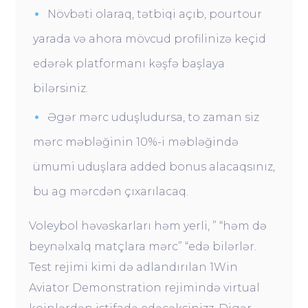
Növbəti olaraq, tətbiqi açıb, pourtour
yarada və ahora mövcud profilinizə keçid
edərək platformanı kəşfə başlaya
bilərsiniz.
Əgər mərc uduşludursa, to zaman siz
mərc məbləğinin 10%-i məbləğində
ümumi uduşlara added bonus alacaqsınız,
bu ag mərcdən çıxarılacaq.
Voleybol həvəskarları həm yerli, ” “həm də
beynəlxalq matçlara mərc” “edə bilərlər.
Test rejimi kimi də adlandırılan 1Win
Aviator Demonstration rejimində virtual