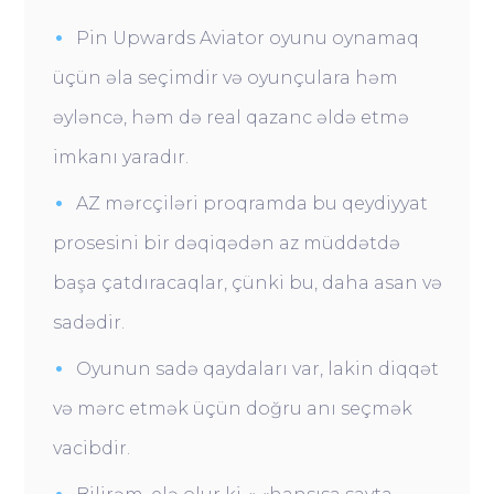
Pin Upwards Aviator oyunu oynamaq
üçün əla seçimdir və oyunçulara həm
əyləncə, həm də real qazanc əldə etmə
imkanı yaradır.
AZ mərcçiləri proqramda bu qeydiyyat
prosesini bir dəqiqədən az müddətdə
başa çatdıracaqlar, çünki bu, daha asan və
sadədir.
Oyunun sadə qaydaları var, lakin diqqət
və mərc etmək üçün doğru anı seçmək
vacibdir.