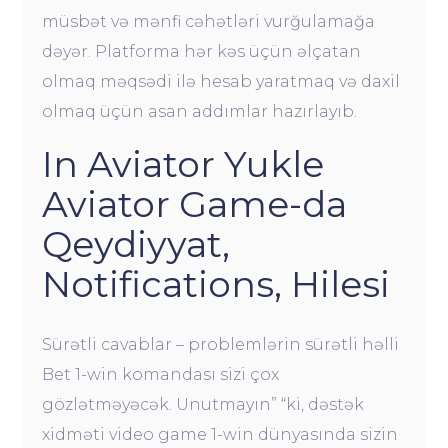
müsbət və mənfi cəhətləri vurğulamağa
dəyər. Platforma hər kəs üçün əlçatan
olmaq məqsədi ilə hesab yaratmaq və daxil
olmaq üçün asan addımlar hazırlayıb.
In Aviator Yukle
Aviator Game-da
Qeydiyyat,
Notifications, Hilesi
Sürətli cavablar – problemlərin sürətli həlli
Bet 1-win komandası sizi çox
gözlətməyəcək. Unutmayın” “ki, dəstək
xidməti video game 1-win dünyasında sizin