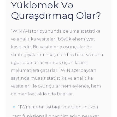
Yükləmək Və
Quraşdırmaq Olar?
1WIN Aviator oyununda de uma statistika
və analitika vasitələri böyük əhəmiyyət
kəsb edir. Bu vasitələrlə oyunçular öz
strategiyalarını inkişaf etdirə bilər və daha
uğurlu qərarlar vermək üçün lazımi
məlumatlara çatarlar. 1WIN azerbaycan
saytında müasir statistika və analitika
vasitələri ilə oyunçular həm əyləncə, həm
də mənfəət əldə edə bilərlər.
“1Win mobil tətbiqi smartfonunuzda
tam funksionallıq təqdim edən peşəkar