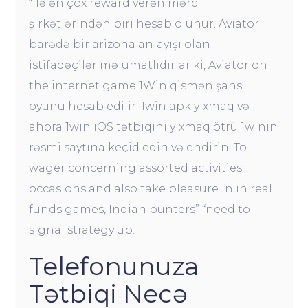
“ilə ən çox reward verən mərc
şirkətlərindən biri hesab olunur. Aviator
barədə bir arizona anlayışı olan
istifadəçilər məlumatlıdırlar ki, Aviator on
the internet game 1Win qismən şans
oyunu hesab edilir. 1win apk yıxmaq və
ahora 1win iOS tətbiqini yıxmaq ötrü 1winin
rəsmi saytına keçid edin və endirin. To
wager concerning assorted activities
occasions and also take pleasure in in real
funds games, Indian punters” “need to
signal strategy up.
Telefonunuza
Tətbiqi Necə