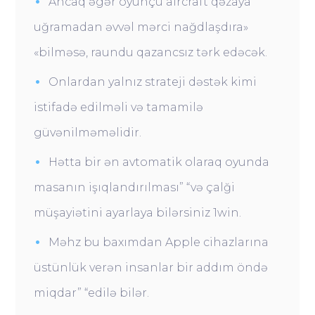
Ancaq əgər oyunçu aircraft qəzaya
uğramadan əvvəl mərci nağdlaşdıra»
«bilməsə, raundu qazancsız tərk edəcək.
Onlardan yalnız strateji dəstək kimi
istifadə edilməli və tamamilə
güvənilməməlidir.
Hətta bir ən avtomatik olaraq oyunda
masanın işıqlandırılması” “və çalği
müşayiətini ayarlaya bilərsiniz 1win.
Məhz bu baxımdan Apple cihazlarına
üstünlük verən insanlar bir addım öndə
miqdar” “edilə bilər.