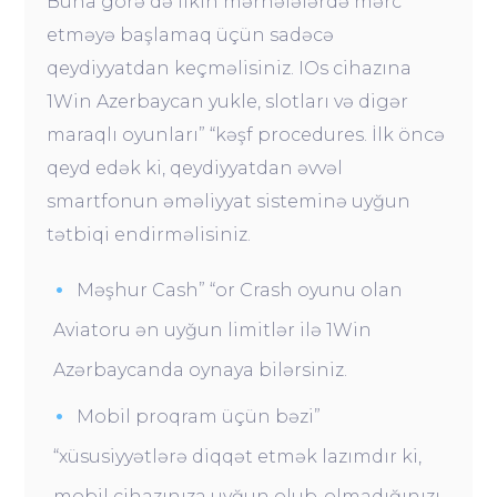
Buna görə də ilkin mərhələlərdə mərc
etməyə başlamaq üçün sadəcə
qeydiyyatdan keçməlisiniz. IOs cihazına
1Win Azerbaycan yukle, slotları və digər
maraqlı oyunları” “kəşf procedures. İlk öncə
qeyd edək ki, qeydiyyatdan əvvəl
smartfonun əməliyyat sisteminə uyğun
tətbiqi endirməlisiniz.
Məşhur Cash” “or Crash oyunu olan
Aviatoru ən uyğun limitlər ilə 1Win
Azərbaycanda oynaya bilərsiniz.
Mobil proqram üçün bəzi”
“xüsusiyyətlərə diqqət etmək lazımdır ki,
mobil cihazınıza uyğun olub-olmadığınızı