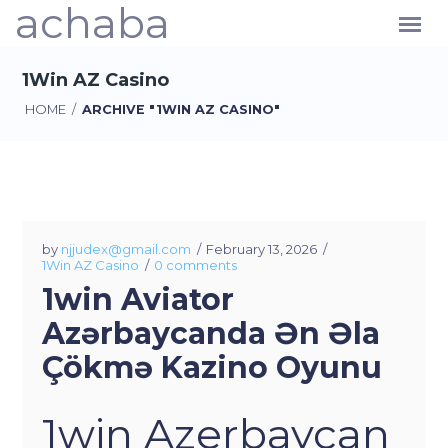
achaba
1Win AZ Casino
HOME
/
ARCHIVE "1WIN AZ CASINO"
by
njjudex@gmail.com
February 13, 2026
1Win AZ Casino
0 comments
1win Aviator
Azərbaycanda Ən Əla
Çökmə Kazino Oyunu
1win Azerbaycan