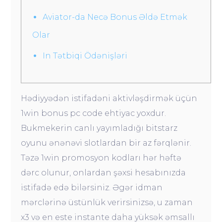
Aviator-da Necə Bonus Əldə Etmək
Olar
In Tətbiqi Ödənişləri
Hədiyyədən istifadəni aktivləşdirmək üçün
1win bonus pc code ehtiyac yoxdur.
Bukmekerin canlı yayımladığı bitstarz
oyunu ənənəvi slotlardan bir az fərqlənir.
Təzə 1win promosyon kodları hər həftə
dərc olunur, onlardan şəxsi hesabınızda
istifadə edə bilərsiniz. Əgər idman
mərclərinə üstünlük verirsinizsə, u zaman
x3 və en este instante daha yüksək əmsallı