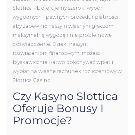
Slottica PL oferujemy szeroki wybór
wygodnych i pewnych procedur płatności,
aby zapewnić naszym własnym graczom
maksymalną wygodę i nie problemowe
doświadczenie. Dzięki naszym
rozwiązaniom finansowym, możesz
błyskawicznie i łatwo dokonywać wpłat i
wypłat na własne rachunek rozliczeniowy w
Slottica Casino.
Czy Kasyno Slottica
Oferuje Bonusy I
Promocje?