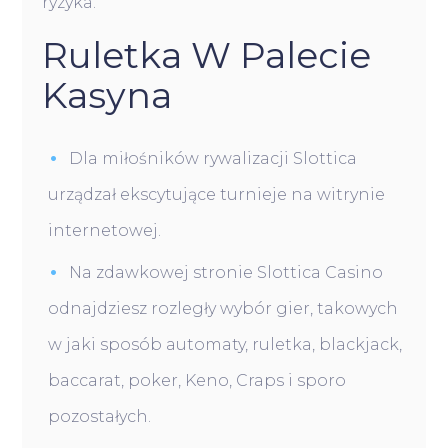
ryzyka.
Ruletka W Palecie
Kasyna
Dla miłośników rywalizacji Slottica
urządzał ekscytujące turnieje na witrynie
internetowej.
Na zdawkowej stronie Slottica Casino
odnajdziesz rozległy wybór gier, takowych
w jaki sposób automaty, ruletka, blackjack,
baccarat, poker, Keno, Craps i sporo
pozostałych.