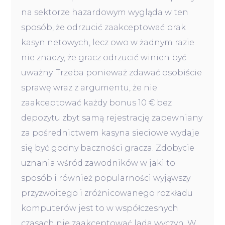
na sektorze hazardowym wygląda w ten
sposób, że odrzucić zaakceptować brak
kasyn netowych, lecz owo w żadnym razie
nie znaczy, że gracz odrzucić winien być
uważny. Trzeba ponieważ zdawać osobiście
sprawę wraz z argumentu, że nie
zaakceptować każdy bonus 10 € bez
depozytu zbyt samą rejestrację zapewniany
za pośrednictwem kasyna sieciowe wydaje
się być godny baczności gracza. Zdobycie
uznania wśród zawodników w jaki to
sposób i również popularności wyjąwszy
przyzwoitego i zróżnicowanego rozkładu
komputerów jest to w współczesnych
czasach nie zaakceptować lada wyczyn. W