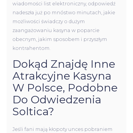
wiadomości list elektroniczny, odpowiedź
nadeszła już po mnóstwo minutach, jakie
możliwości świadczy o dużym
zaangażowaniu kasyna w poparcie
obecnym, jakim sposobem i przyszłym
kontrahentom.
Dokąd Znajdę Inne
Atrakcyjne Kasyna
W Polsce, Podobne
Do Odwiedzenia
Soltica?
Jeśli fani mają kłopoty unces pobraniem