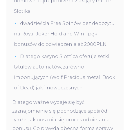
domowej bądź poprzez działający mirror
Slotika.
dwadzieścia Free Spinów bez depozytu
na Royal Joker Hold and Win i pęk
bonusów do odwiedzenia aż 2000PLN.
Dlatego kasyno Slottica oferuje setki
tytułów automatów, zarówno
imponujących (Wolf Precious metal, Book
of Dead) jak i nowoczesnych.
Dlatego ważne wydaje się być
zaznajomienie się pochodzące spośród
tymże, jak uosabia się proces odbierania
bonusu. Co prawda obecna forma sprawy