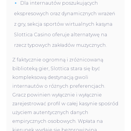
Dla internautów poszukujących
ekspresowych oraz dynamicznych wrażeń
z gry, sekcja sportów wirtualnych kasyna
Slottica Casino oferuje alternatywę na
rzecz typowych zakładów muzycznych.
Z faktycznie ogromną i zróżnicowaną
biblioteką gier, Slottica stara się być
kompleksową destynacją gwoli
internautów o różnych preferencjach.
Gracz powinien wyłącznie i wyłącznie
zarejestrować profil w całej kasynie spośród
użyciem autentycznych danych
empirycznych osobowych. Wpłata na
kierunek wydaje się bezprowizyjna,