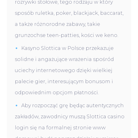
rozrywki stołowe, tego rodzaju w który
sposób ruletka, poker, blackjack, baccarat,
a także różnorodne zabawy, takie
grunzochse teen-patties, kości we keno.
Kasyno Slottica w Polsce przekazuje
solidne i angażujące wrażenia spośród
uciechy internetowego dzięki wielkiej
palecie gier, interesującym bonusom i
odpowiednim opcjom płatności.
Aby rozpocząć grę będąc autentycznych
zakładów, zawodnicy muszą Slottica casino
login się na formalnej stronie www