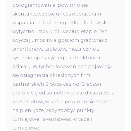
oprogramowania, powinno się
skontaktować się unces operatorami
wsparcia technicznego Slottika i uzyskać
wytyczne i rady krok według etapie. Ten
zwyczaj umożliwia gościom grać wraz z
smartfonów, tabletów, niezależnie z
systemu operacyjnego, mhh którym
działają. W tychże losowaniach pojawiają
się osiągnięcia określonych firm
partnerskich Slotica casino. Graczom
oferuje się od something like dwadzieścia
do 50 slotów, w które powinno się zagrać
na pieniądze, żeby zdobyć punkty
turniejowe i awansować w tabeli
turniejowej.