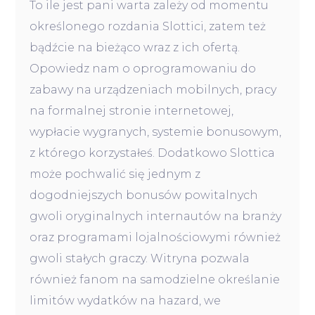
To ile jest pani warta zależy od momentu
określonego rozdania Slottici, zatem też
bądźcie na bieżąco wraz z ich ofertą.
Opowiedz nam o oprogramowaniu do
zabawy na urządzeniach mobilnych, pracy
na formalnej stronie internetowej,
wypłacie wygranych, systemie bonusowym,
z którego korzystałeś. Dodatkowo Slottica
może pochwalić się jednym z
dogodniejszych bonusów powitalnych
gwoli oryginalnych internautów na branży
oraz programami lojalnościowymi również
gwoli stałych graczy. Witryna pozwala
również fanom na samodzielne określanie
limitów wydatków na hazard, we