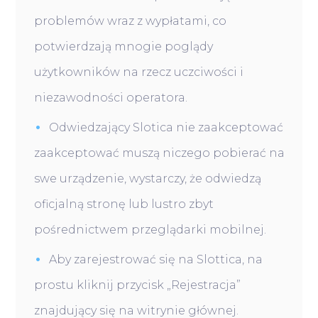
problemów wraz z wypłatami, co
potwierdzają mnogie poglądy
użytkowników na rzecz uczciwości i
niezawodności operatora.
Odwiedzający Slotica nie zaakceptować
zaakceptować muszą niczego pobierać na
swe urządzenie, wystarczy, że odwiedzą
oficjalną stronę lub lustro zbyt
pośrednictwem przeglądarki mobilnej.
Aby zarejestrować się na Slottica, na
prostu kliknij przycisk „Rejestracja”
znajdujący się na witrynie głównej.