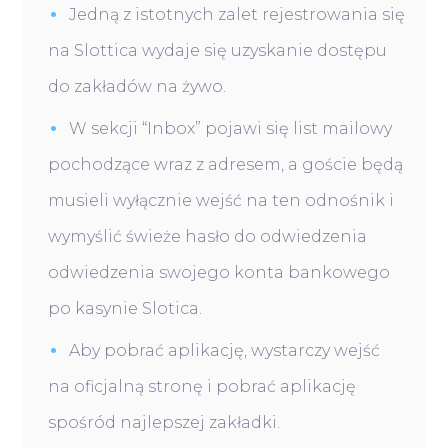
Jedną z istotnych zalet rejestrowania się
na Slottica wydaje się uzyskanie dostępu
do zakładów na żywo.
W sekcji “Inbox” pojawi się list mailowy
pochodzące wraz z adresem, a goście będą
musieli wyłącznie wejść na ten odnośnik i
wymyślić świeże hasło do odwiedzenia
odwiedzenia swojego konta bankowego
po kasynie Slotica.
Aby pobrać aplikację, wystarczy wejść
na oficjalną stronę i pobrać aplikację
spośród najlepszej zakładki.