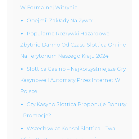
W Formalnej Witrynie
Obejmij Zakłady Na Żywo:
Popularne Rozrywki Hazardowe
Zbytnio Darmo Od Czasu Slottica Online
Na Terytorium Naszego Kraju 2024
Slottica Casino – Najkorzystniejsze Gry
Kasynowe I Automaty Przez Internet W
Polsce
Czy Kasyno Slottica Proponuje Bonusy
I Promocje?
Wszechświat Konsol Slottica – Twa