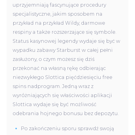
uprzyjemniają fascynujące procedury
specjalistyczne, jakim sposobem na
przykład na przykład Wildy, darmowe
respiny a także rozszerzające się symbole.
Status kasynowej legendy wydaje się być w
wypadku zabawy Starburst w całej pełni
zasłużony, o czym możesz się dziś
przekonać na własną rękę odbierając
niezwykłego Slottica pięćdziesięciu free
spins nadprogram. Jedną wraz z
wyróżniających się właściwości aplikacji
Slottica wydaje się być możliwość
odebrania hojnego bonusu bez depozytu.
Po zakończeniu sporu sprawdź swoją