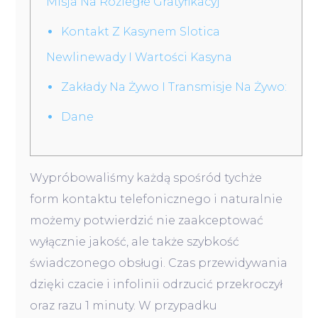
Misja Na Rozległe Gratyfikacyj
Kontakt Z Kasynem Slotica
Newlinewady I Wartości Kasyna
Zakłady Na Żywo I Transmisje Na Żywo:
Dane
Wypróbowaliśmy każdą spośród tychże
form kontaktu telefonicznego i naturalnie
możemy potwierdzić nie zaakceptować
wyłącznie jakość, ale także szybkość
świadczonego obsługi. Czas przewidywania
dzięki czacie i infolinii odrzucić przekroczył
oraz razu 1 minuty. W przypadku