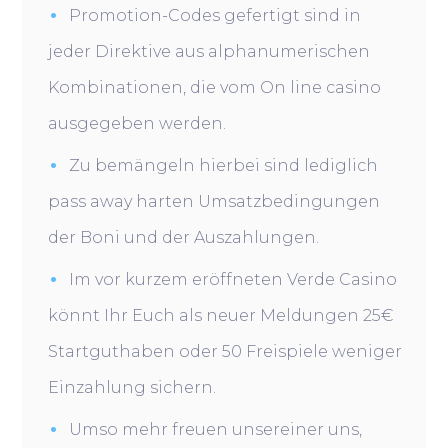
Promotion-Codes gefertigt sind in
jeder Direktive aus alphanumerischen
Kombinationen, die vom On line casino
ausgegeben werden.
Zu bemängeln hierbei sind lediglich
pass away harten Umsatzbedingungen
der Boni und der Auszahlungen.
Im vor kurzem eröffneten Verde Casino
könnt Ihr Euch als neuer Meldungen 25€
Startguthaben oder 50 Freispiele weniger
Einzahlung sichern.
Umso mehr freuen unsereiner uns,