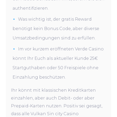
authentifizieren.
Was wichtig ist, der gratis Reward
benötigt kein Bonus Code, aber diverse
Umsatzbedingungen sind zu erfüllen.
Im vor kurzem eröffneten Verde Casino
könnt Ihr Euch als aktueller Kunde 25€
Startguthaben oder 50 Freispiele ohne
Einzahlung beschützen.
Ihr könnt mit klassischen Kreditkarten
einzahlen, aber auch Debit- oder aber
Prepaid-Karten nutzen. Positiv sei gesagt,
dass alle Vulkan Sin city Casino