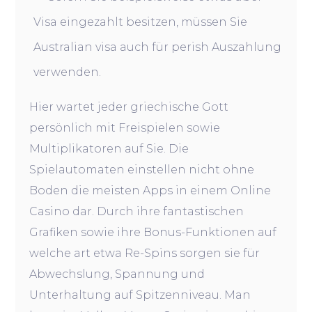
Visa eingezahlt besitzen, müssen Sie
Australian visa auch für perish Auszahlung
verwenden.
Hier wartet jeder griechische Gott
persönlich mit Freispielen sowie
Multiplikatoren auf Sie. Die
Spielautomaten einstellen nicht ohne
Boden die meisten Apps in einem Online
Casino dar. Durch ihre fantastischen
Grafiken sowie ihre Bonus-Funktionen auf
welche art etwa Re-Spins sorgen sie für
Abwechslung, Spannung und
Unterhaltung auf Spitzenniveau. Man