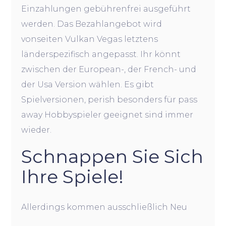
Einzahlungen gebührenfrei ausgeführt
werden. Das Bezahlangebot wird
vonseiten Vulkan Vegas letztens
länderspezifisch angepasst. Ihr könnt
zwischen der European-, der French- und
der Usa Version wählen. Es gibt
Spielversionen, perish besonders für pass
away Hobbyspieler geeignet sind immer
wieder.
Schnappen Sie Sich
Ihre Spiele!
Allerdings kommen ausschließlich Neu