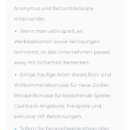
Anonymus und BeGambleAware
miteinander.
Wenn man aktiv spielt, an
Werbeaktionen sowie Verlosungen
teilnimmt, ist das Unternehmen passes
away mit Sicherheit bemerken.
Einige häufige Arten dieses Boni sind
Willkommensbonusse für neue Zocker,
Reload-Bonusse für bestehende Spieler,
Cashback-Angebote, Freispiele und
exklusive VIP-Belohnungen.
Sofern Sie beispielsweise etwas über