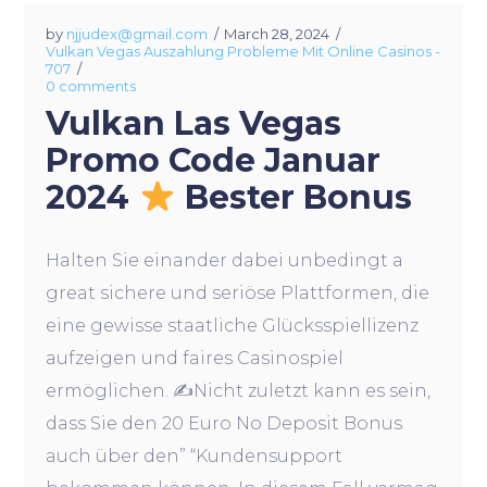
by
njjudex@gmail.com
March 28, 2024
Vulkan Vegas Auszahlung Probleme Mit Online Casinos -
707
0 comments
Vulkan Las Vegas
Promo Code Januar
2024
Bester Bonus
Halten Sie einander dabei unbedingt a
great sichere und seriöse Plattformen, die
eine gewisse staatliche Glücksspiellizenz
aufzeigen und faires Casinospiel
ermöglichen. ✍Nicht zuletzt kann es sein,
dass Sie den 20 Euro No Deposit Bonus
auch über den” “Kundensupport