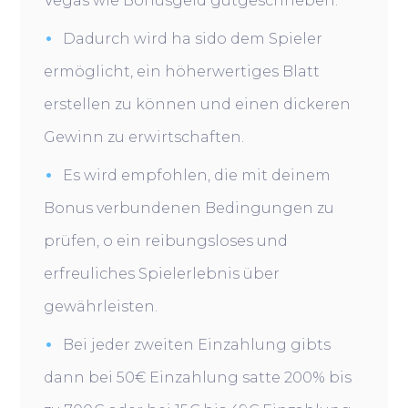
Vegas wie Bonusgeld gutgeschrieben.
Dadurch wird ha sido dem Spieler
ermöglicht, ein höherwertiges Blatt
erstellen zu können und einen dickeren
Gewinn zu erwirtschaften.
Es wird empfohlen, die mit deinem
Bonus verbundenen Bedingungen zu
prüfen, o ein reibungsloses und
erfreuliches Spielerlebnis über
gewährleisten.
Bei jeder zweiten Einzahlung gibts
dann bei 50€ Einzahlung satte 200% bis