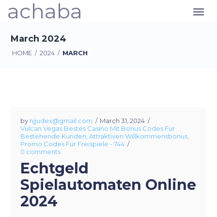
achaba
March 2024
HOME
/
2024
/
MARCH
by
njjudex@gmail.com
March 31, 2024
Vulcan Vegas Bestes Сasino Mit Bonus Codes Für
Bestehende Kunden, Attraktiven Willkommensbonus,
Promo Codes Für Freispiele - 744
0 comments
Echtgeld
Spielautomaten Online
2024