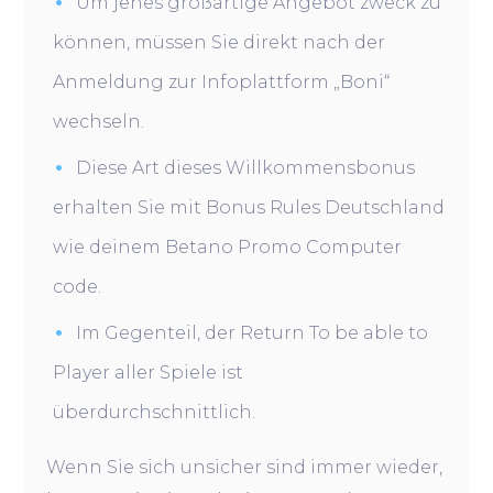
Um jenes großartige Angebot zweck zu
können, müssen Sie direkt nach der
Anmeldung zur Infoplattform „Boni“
wechseln.
Diese Art dieses Willkommensbonus
erhalten Sie mit Bonus Rules Deutschland
wie deinem Betano Promo Computer
code.
Im Gegenteil, der Return To be able to
Player aller Spiele ist
überdurchschnittlich.
Wenn Sie sich unsicher sind immer wieder,