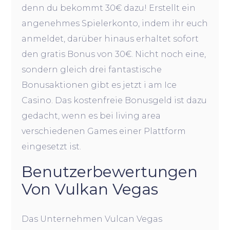
denn du bekommt 30€ dazu! Erstellt ein
angenehmes Spielerkonto, indem ihr euch
anmeldet, darüber hinaus erhaltet sofort
den gratis Bonus von 30€. Nicht noch eine,
sondern gleich drei fantastische
Bonusaktionen gibt es jetzt i am Ice
Casino. Das kostenfreie Bonusgeld ist dazu
gedacht, wenn es bei living area
verschiedenen Games einer Plattform
eingesetzt ist.
Benutzerbewertungen
Von Vulkan Vegas
Das Unternehmen Vulcan Vegas