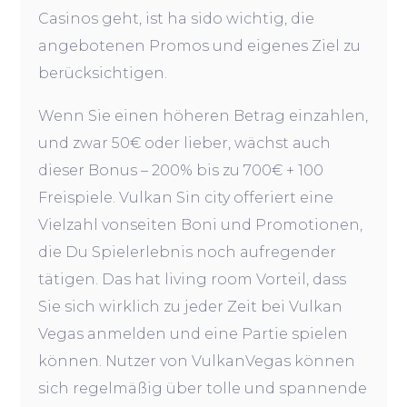
Casinos geht, ist ha sido wichtig, die
angebotenen Promos und eigenes Ziel zu
berücksichtigen.
Wenn Sie einen höheren Betrag einzahlen,
und zwar 50€ oder lieber, wächst auch
dieser Bonus – 200% bis zu 700€ + 100
Freispiele. Vulkan Sin city offeriert eine
Vielzahl vonseiten Boni und Promotionen,
die Du Spielerlebnis noch aufregender
tätigen. Das hat living room Vorteil, dass
Sie sich wirklich zu jeder Zeit bei Vulkan
Vegas anmelden und eine Partie spielen
können. Nutzer von VulkanVegas können
sich regelmäßig über tolle und spannende