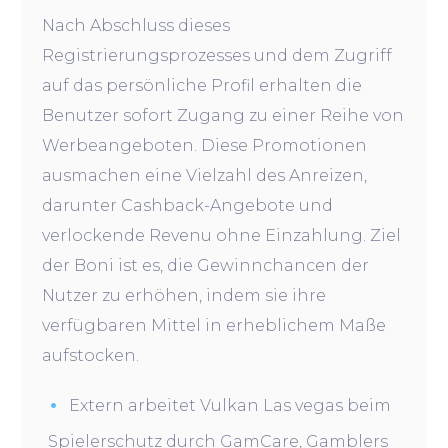
Nach Abschluss dieses
Registrierungsprozesses und dem Zugriff
auf das persönliche Profil erhalten die
Benutzer sofort Zugang zu einer Reihe von
Werbeangeboten. Diese Promotionen
ausmachen eine Vielzahl des Anreizen,
darunter Cashback-Angebote und
verlockende Revenu ohne Einzahlung. Ziel
der Boni ist es, die Gewinnchancen der
Nutzer zu erhöhen, indem sie ihre
verfügbaren Mittel in erheblichem Maße
aufstocken.
Extern arbeitet Vulkan Las vegas beim
Spielerschutz durch GamCare, Gamblers