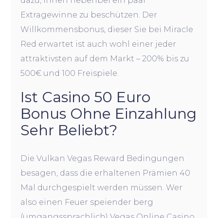
dazu, Ihnen nebenbei ein paar
Extragewinne zu beschützen. Der
Willkommensbonus, dieser Sie bei Miracle
Red erwartet ist auch wohl einer jeder
attraktivsten auf dem Markt – 200% bis zu
500€ und 100 Freispiele.
Ist Casino 50 Euro
Bonus Ohne Einzahlung
Sehr Beliebt?
Die Vulkan Vegas Reward Bedingungen
besagen, dass die erhaltenen Prämien 40
Mal durchgespielt werden müssen. Wer
also einen Feuer speiender berg
(umgangssprachlich) Vegas Online Casino