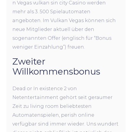
n Vegas vulkan sin city Casino werden
mehr als 3. 500 Spielautomaten
angeboten. Im Vulkan Vegas können sich
neue Mitglieder aktuell über den
sogenannten Offer (englisch für “Bonus
weniger Einzahlung”) freuen.
Zweiter
Willkommensbonus
Dead or In existence 2 von
Netentertainment gehört seit geraumer
Zeit zu living room beliebtesten
Automatenspielen, perish online
verfügbar sind immer wieder. Uns wundert