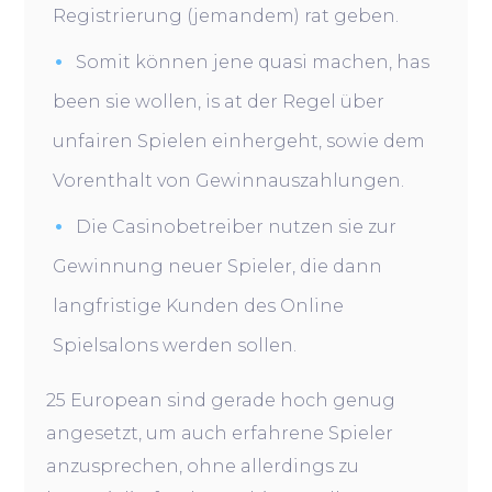
Registrierung (jemandem) rat geben.
Somit können jene quasi machen, has
been sie wollen, is at der Regel über
unfairen Spielen einhergeht, sowie dem
Vorenthalt von Gewinnauszahlungen.
Die Casinobetreiber nutzen sie zur
Gewinnung neuer Spieler, die dann
langfristige Kunden des Online
Spielsalons werden sollen.
25 European sind gerade hoch genug
angesetzt, um auch erfahrene Spieler
anzusprechen, ohne allerdings zu