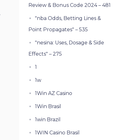
Review & Bonus Code 2024 – 481
y
"nba Odds, Betting Lines &
Point Propagates" – 535
"nesina: Uses, Dosage & Side
Effects" – 275
1
1w
1Win AZ Casino
1Win Brasil
1win Brazil
1WIN Casino Brasil