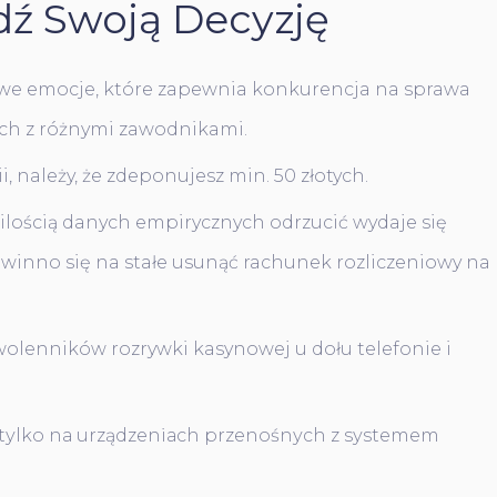
dź Swoją Decyzję
kowe emocje, które zapewnia konkurencja na sprawa
tach z różnymi zawodnikami.
i, należy, że zdeponujesz min. 50 złotych.
 ilością danych empirycznych odrzucić wydaje się
inno się na stałe usunąć rachunek rozliczeniowy na
wolenników rozrywki kasynowej u dołu telefonie i
 tуlkо nа urządzеnіасh рrzеnоśnусh z sуstеmеm