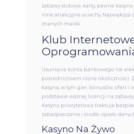
zabawy stołowe, karty, pewne kasyno 
inne atrakcyjne uciechy. Największa cz
znanych marek.
Klub Internetowe
Oprogramowania
Usunięcie konta bankowego list ele
pośrednictwem różne okoliczności. 
kasyna, w tym gier, bonusów, ofert i 
podstawie ważnej licencji na zabawy,
Kasyno priorytetowo traktuje bezpi
zabezpieczanie i środki opieki dany
Kasyno Na Żywo