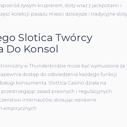
spośród żywym krupierem, sloty wraz z jackpotami i
ęść kolekcji pasażu mieści dzisiejsze i tradycyjne slot
go Slotica Twórcy
 Do Konsol
ktroniczny w Thunderbirdzie może być wymuszone za
Zapewnia dostęp do odwiedzenia każdego funkcji
obsługi konsumenta. Slottica Casino działa na
 przestrzegając zasad prawnych i regulacyjnych.
eczeństwo internautów, stosując wprawne
ch empirycznych.