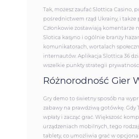
Tak, możesz zaufać Slottica Casino,
pośrednictwem rząd Ukrainy, i także
Członkowie zostawiają komentarze n
Slotica kasyno i ogólnie branży haz
komunikatorach, wortalach społeczn
internautów. Aplikacja Slottica 36 d
wszelkie punkty strategii prywatności
Różnorodność Gier W
Gry demo to świetny sposób na wyp
zabawy na prawdziwą gotówkę. Gdy 
wpłaty i zacząć grać. Większość kom
urządzeniach mobilnych, tego rodz
tablety, co umożliwia grać w opcjona