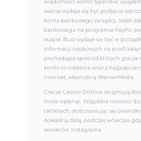
wiadomości konto typerskie, wysyłamy
ważne wydaje się być podjęcie ostro
konta bankowego zarządcy. Jeżeli z
bankowego na programie PayPo, poni
etapie. Buzz wydaje się być w porzą
informacji osobowych na profil kasy
pochodzące spośród których gracze m
konto to niektóre wraz z najpopula
internet, własnością WarnerMedia.
Gracze Casino Slottica otrzymują dost
może wpłynąć. Wszystkie nowości dzia
tabletach, dostosowując się prawidł
dokładną datę, podczas wówczas gdy
serwerów Instagrama.