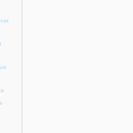
rnet
I
ące
ca
a