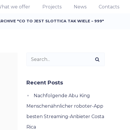
hat we offer
Projects
News
Contacts
ARCHIVE "CO TO JEST SLOTTICA TAK WIELE – 999"
Recent Posts
Nachfolgende Abu King
Menschenähnlicher roboter-App
besten Streaming-Anbieter Costa
Rica