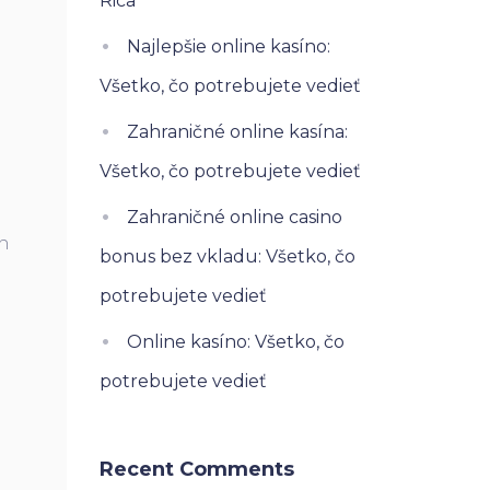
Rica
Najlepšie online kasíno:
Všetko, čo potrebujete vedieť
Zahraničné online kasína:
Všetko, čo potrebujete vedieť
Zahraničné online casino
h
bonus bez vkladu: Všetko, čo
potrebujete vedieť
Online kasíno: Všetko, čo
potrebujete vedieť
Recent Comments