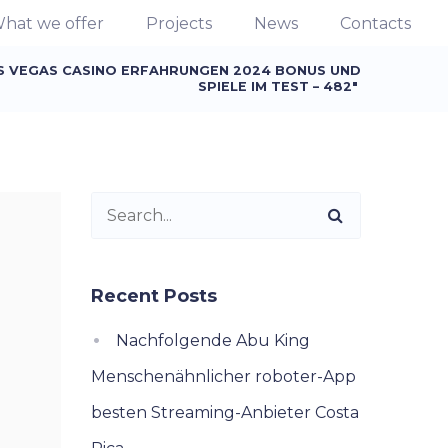
hat we offer
Projects
News
Contacts
AS VEGAS CASINO ERFAHRUNGEN 2024 BONUS UND
SPIELE IM TEST – 482"
Recent Posts
Nachfolgende Abu King
Menschenähnlicher roboter-App
besten Streaming-Anbieter Costa