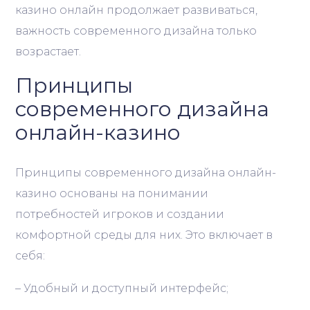
казино онлайн продолжает развиваться,
важность современного дизайна только
возрастает.
Принципы
современного дизайна
онлайн-казино
Принципы современного дизайна онлайн-
казино основаны на понимании
потребностей игроков и создании
комфортной среды для них. Это включает в
себя:
– Удобный и доступный интерфейс;