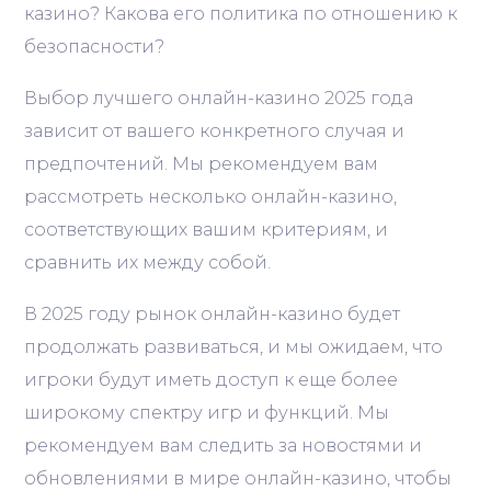
казино? Какова его политика по отношению к
безопасности?
Выбор лучшего онлайн-казино 2025 года
зависит от вашего конкретного случая и
предпочтений. Мы рекомендуем вам
рассмотреть несколько онлайн-казино,
соответствующих вашим критериям, и
сравнить их между собой.
В 2025 году рынок онлайн-казино будет
продолжать развиваться, и мы ожидаем, что
игроки будут иметь доступ к еще более
широкому спектру игр и функций. Мы
рекомендуем вам следить за новостями и
обновлениями в мире онлайн-казино, чтобы