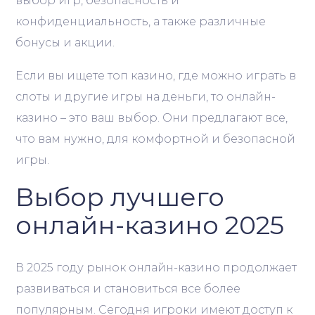
выбор игр, безопасность и
конфиденциальность, а также различные
бонусы и акции.
Если вы ищете топ казино, где можно играть в
слоты и другие игры на деньги, то онлайн-
казино – это ваш выбор. Они предлагают все,
что вам нужно, для комфортной и безопасной
игры.
Выбор лучшего
онлайн-казино 2025
В 2025 году рынок онлайн-казино продолжает
развиваться и становиться все более
популярным. Сегодня игроки имеют доступ к