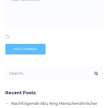
Recent Posts
Nachfolgende Abu King Menschenähnlicher