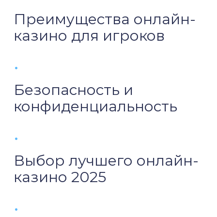
Преимущества онлайн-
казино для игроков
Безопасность и
конфиденциальность
Выбор лучшего онлайн-
казино 2025