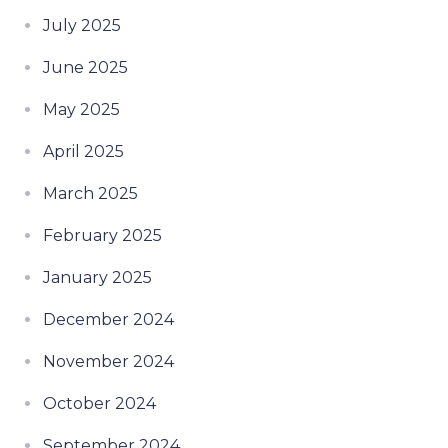
July 2025
June 2025
May 2025
April 2025
March 2025
February 2025
January 2025
December 2024
November 2024
October 2024
September 2024