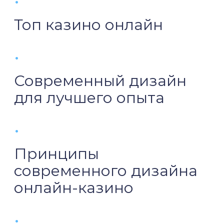
Топ казино онлайн
Современный дизайн
для лучшего опыта
Принципы
современного дизайна
онлайн-казино