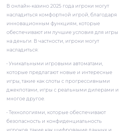
В онлайн-казино 2025 года игроки могут
насладиться комфортной игрой, благодаря
инновационным функциям, которые
обеспечивают им лучшие условия для игры
на деньги. В частности, игроки могут
насладиться:
• Уникальными игровыми автоматами,
которые предлагают новые и интересные
игры, такие как слоты с прогрессивными
джекпотами, игры с реальными дилерами и
многое другое.
• Технологиями, которые обеспечивают
безопасность и конфиденциальность
игроков, такие как шифрование данных и