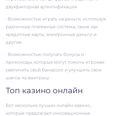
двухфакторная аутентификация.
• Возможностью играть на деньги, используя
различные платежные системы, такие как
кредитные карты, электронные деньги и
другие.
• Возможностью получать бонусы и
промокоды, которые могут помочь игрокам
увеличить свой банкролл и улучшить свои
шансы на выигрыш.
Топ казино онлайн
Вот несколько лучших онлайн-казино,
которые предлагают инновационные