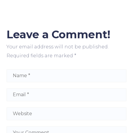
Leave a Comment!
Your email address will not be published.
Required fields are marked
*