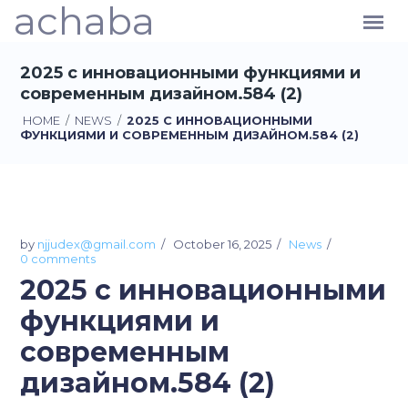
achaba
2025 с инновационными функциями и
современным дизайном.584 (2)
HOME
/
NEWS
/
2025 С ИННОВАЦИОННЫМИ
ФУНКЦИЯМИ И СОВРЕМЕННЫМ ДИЗАЙНОМ.584 (2)
by
njjudex@gmail.com
October 16, 2025
News
0 comments
2025 с инновационными
функциями и
современным
дизайном.584 (2)