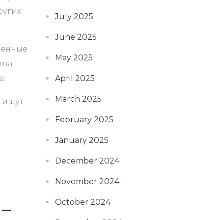
ругих
July 2025
June 2025
менные
May 2025
ama
а.
April 2025
March 2025
 ищут
February 2025
January 2025
December 2024
November 2024
October 2024
 –