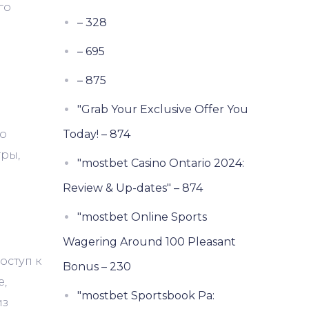
го
– 328
– 695
– 875
"Grab Your Exclusive Offer You
го
Today! – 874
гры,
"mostbet Casino Ontario 2024:
Review & Up-dates" – 874
"mostbet Online Sports
Wagering Around 100 Pleasant
оступ к
Bonus – 230
е,
"mostbet Sportsbook Pa:
из