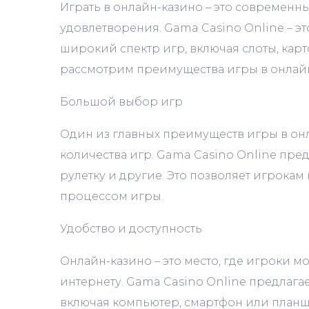
Играть в онлайн-казино – это современ
удовлетворения. Gama Casino Online – э
широкий спектр игр, включая слоты, карт
рассмотрим преимущества игры в онлайн
Большой выбор игр
Один из главных преимуществ игры в он
количества игр. Gama Casino Online предл
рулетку и другие. Это позволяет игрокам
процессом игры.
Удобство и доступность
Онлайн-казино – это место, где игроки мо
интернету. Gama Casino Online предлага
включая компьютер, смартфон или планше