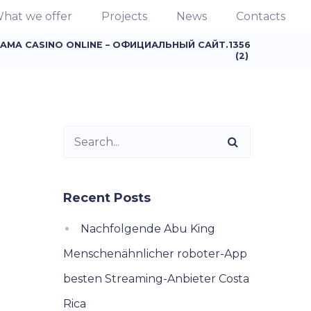
hat we offer
Projects
News
Contacts
GAMA CASINO ONLINE – ОФИЦИАЛЬНЫЙ САЙТ.1356
(2)
Recent Posts
Nachfolgende Abu King
Menschenähnlicher roboter-App
besten Streaming-Anbieter Costa
Rica