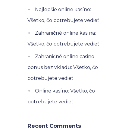
Najlepšie online kasíno:
Všetko, čo potrebujete vedieť
Zahraničné online kasína:
Všetko, čo potrebujete vedieť
Zahraničné online casino
bonus bez vkladu: Všetko, čo
potrebujete vedieť
Online kasíno: Všetko, čo
potrebujete vedieť
Recent Comments