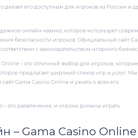
что делает его доступным для игроков из России и д
надежное онлайн-казино, которое использует совре
чения безопасности игроков. Официальный сайт G
соответствии с законодательством игорного бизнес
Online – это отличный выбор для игроков, которые
оторое предлагает широкий спектр игр и услуг. Мы
айт Gama Casino Online и узнать о всех его
о – это развлечение, и игроки должны играть
н – Gama Casino Online