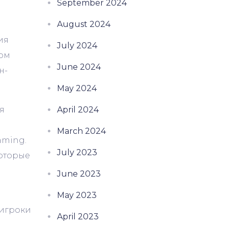
September 2024
August 2024
ия
July 2024
вом
June 2024
н-
May 2024
я
April 2024
March 2024
aming.
July 2023
которые
June 2023
May 2023
 игроки
April 2023
a