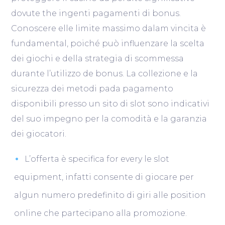
dovute the ingenti pagamenti di bonus.
Conoscere elle limite massimo dalam vincita è
fundamental, poiché può influenzare la scelta
dei giochi e della strategia di scommessa
durante l’utilizzo de bonus. La collezione e la
sicurezza dei metodi pada pagamento
disponibili presso un sito di slot sono indicativi
del suo impegno per la comodità e la garanzia
dei giocatori.
L’offerta è specifica for every le slot
equipment, infatti consente di giocare per
algun numero predefinito di giri alle position
online che partecipano alla promozione.