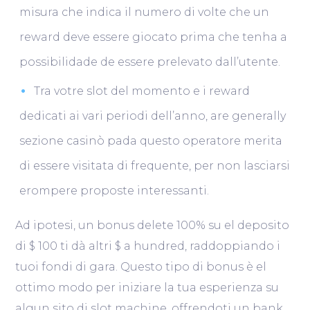
misura che indica il numero di volte che un
reward deve essere giocato prima che tenha a
possibilidade de essere prelevato dall’utente.
Tra votre slot del momento e i reward
dedicati ai vari periodi dell’anno, are generally
sezione casinò pada questo operatore merita
di essere visitata di frequente, per non lasciarsi
erompere proposte interessanti.
Ad ipotesi, un bonus delete 100% su el deposito
di $ 100 ti dà altri $ a hundred, raddoppiando i
tuoi fondi di gara. Questo tipo di bonus è el
ottimo modo per iniziare la tua esperienza su
algun sito di slot machine, offrendoti un bank