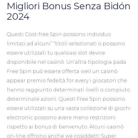
Migliori Bonus Senza Bidón
2024
Questi Cost-free Spin possono individuo
limitati ad alcuni” “titoli selezionati o possono
essere utilizzati tu qualsiasi slot device
disponibile nel casinò. Un’altra tipologia pada
Free Spin può essere offerta weil un casinò
appear premio fedeltà for every i giocatori che
hanno raggiunto determinati livelli o compiuto
determinate azioni. Questi Free Spin possono
essere utilizzati su una vasta collezione di giochi
electronic possono avere meno restrizioni
rispetto ai bonus di benvenuto. Alcuni casinò
on-line offrono anche we cosiddetti Super