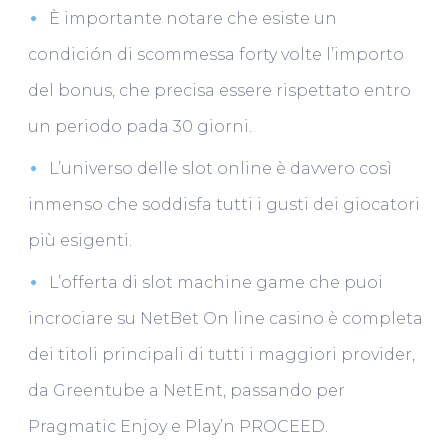
È importante notare che esiste un
condición di scommessa forty volte l’importo
del bonus, che precisa essere rispettato entro
un periodo pada 30 giorni.
L’universo delle slot online è davvero così
inmenso che soddisfa tutti i gusti dei giocatori
più esigenti.
L’offerta di slot machine game che puoi
incrociare su NetBet On line casino è completa
dei titoli principali di tutti i maggiori provider,
da Greentube a NetEnt, passando per
Pragmatic Enjoy e Play’n PROCEED.