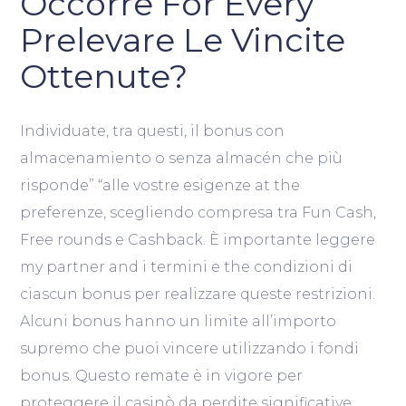
Occorre For Every
Prelevare Le Vincite
Ottenute?
Individuate, tra questi, il bonus con
almacenamiento o senza almacén che più
risponde” “alle vostre esigenze at the
preferenze, scegliendo compresa tra Fun Cash,
Free rounds e Cashback. È importante leggere
my partner and i termini e the condizioni di
ciascun bonus per realizzare queste restrizioni.
Alcuni bonus hanno un limite all’importo
supremo che puoi vincere utilizzando i fondi
bonus. Questo remate è in vigore per
proteggere il casinò da perdite significative