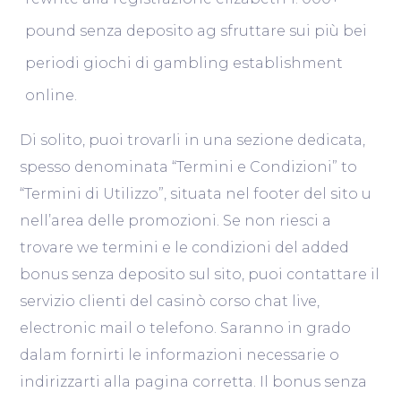
pound senza deposito ag sfruttare sui più bei
periodi giochi di gambling establishment
online.
Di solito, puoi trovarli in una sezione dedicata,
spesso denominata “Termini e Condizioni” to
“Termini di Utilizzo”, situata nel footer del sito u
nell’area delle promozioni. Se non riesci a
trovare we termini e le condizioni del added
bonus senza deposito sul sito, puoi contattare il
servizio clienti del casinò corso chat live,
electronic mail o telefono. Saranno in grado
dalam fornirti le informazioni necessarie o
indirizzarti alla pagina corretta. Il bonus senza