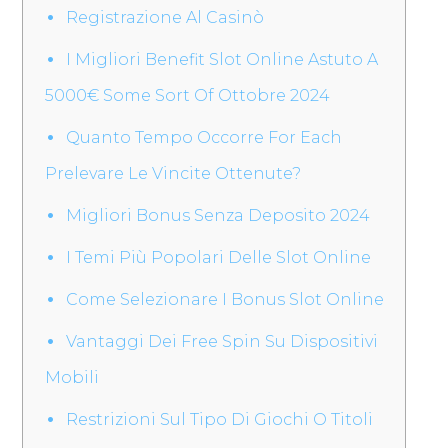
Registrazione Al Casinò
I Migliori Benefit Slot Online Astuto A
5000€ Some Sort Of Ottobre 2024
Quanto Tempo Occorre For Each
Prelevare Le Vincite Ottenute?
Migliori Bonus Senza Deposito 2024
I Temi Più Popolari Delle Slot Online
Come Selezionare I Bonus Slot Online
Vantaggi Dei Free Spin Su Dispositivi
Mobili
Restrizioni Sul Tipo Di Giochi O Titoli