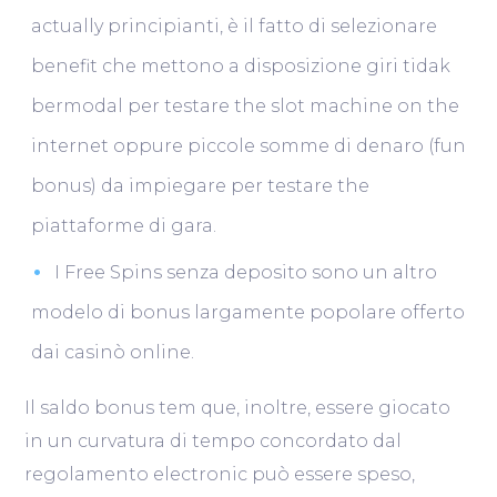
actually principianti, è il fatto di selezionare
benefit che mettono a disposizione giri tidak
bermodal per testare the slot machine on the
internet oppure piccole somme di denaro (fun
bonus) da impiegare per testare the
piattaforme di gara.
I Free Spins senza deposito sono un altro
modelo di bonus largamente popolare offerto
dai casinò online.
Il saldo bonus tem que, inoltre, essere giocato
in un curvatura di tempo concordato dal
regolamento electronic può essere speso,