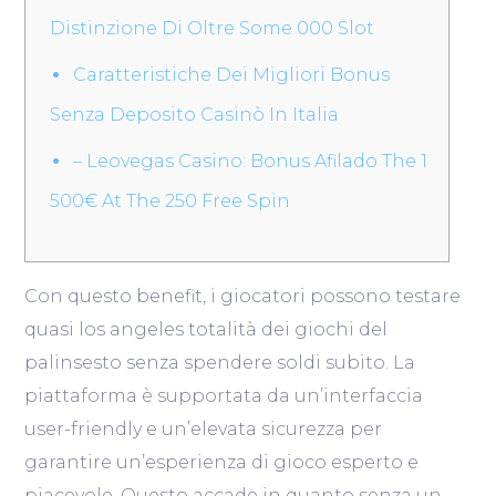
Distinzione Di Oltre Some 000 Slot
Caratteristiche Dei Migliori Bonus
Senza Deposito Casinò In Italia
– Leovegas Casino: Bonus Afilado The 1
500€ At The 250 Free Spin
Con questo benefit, i giocatori possono testare
quasi los angeles totalità dei giochi del
palinsesto senza spendere soldi subito. La
piattaforma è supportata da un’interfaccia
user-friendly e un’elevata sicurezza per
garantire un’esperienza di gioco esperto e
piacevole. Questo accade in quanto senza un