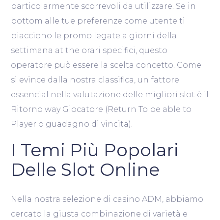
particolarmente scorrevoli da utilizzare. Se in
bottom alle tue preferenze come utente ti
piacciono le promo legate a giorni della
settimana at the orari specifici, questo
operatore può essere la scelta concetto. Come
si evince dalla nostra classifica, un fattore
essencial nella valutazione delle migliori slot è il
Ritorno way Giocatore (Return To be able to
Player o guadagno di vincita).
I Temi Più Popolari
Delle Slot Online
Nella nostra selezione di casino ADM, abbiamo
cercato la giusta combinazione di varietà e