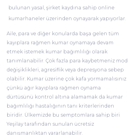
bulunan yasal, şirket kaydına sahip online
kumarhaneler üzerinden oynayarak yapıyorlar.
Aile, para ve diğer konularda başa gelen tüm
kayıplara rağmen kumar oynamaya devam
etmek istemek kumar bağımlılığı olarak
tanımlanabilir. Çok fazla para kaybetmeniz mod
değişiklikleri, agresiflik veya depresyona sebep
olabilir. Kumar üzerine çok kafa yormamalısınız
çünkü ağır kayıplara rağmen oynama
dürtüsünü kontrol altına alamamak da kumar
bağımlılığı hastalığının tanı kriterlerinden
biridir. Ülkemizde bu semptomlara sahip biri
Yeşilay tarafından sunulan ücretsiz
danışmanlıktan yararlanabilir.