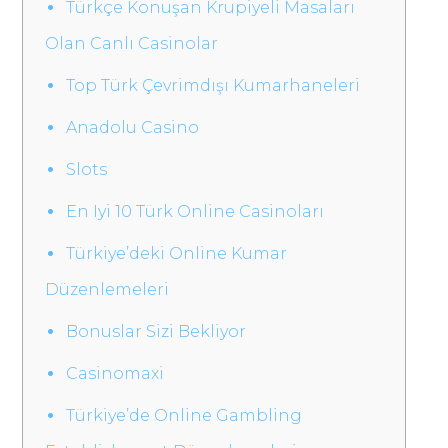
Türkçe Konuşan Krupiyeli Masaları
Olan Canlı Casinolar
Top Türk Çevrimdışı Kumarhaneleri
Anadolu Casino
Slots
En Iyi 10 Türk Online Casinoları
Türkiye’deki Online Kumar
Düzenlemeleri
Bonuslar Sizi Bekliyor
Casinomaxi
Türkiye’de Online Gambling