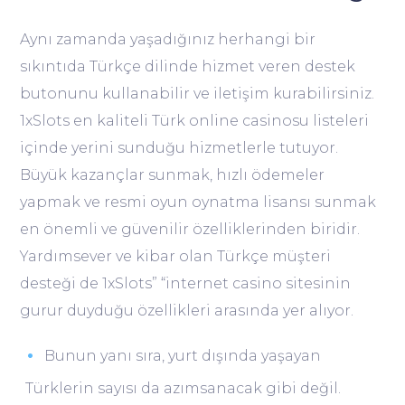
Aynı zamanda yaşadığınız herhangi bir
sıkıntıda Türkçe dilinde hizmet veren destek
butonunu kullanabilir ve iletişim kurabilirsiniz.
1xSlots en kaliteli Türk online casinosu listeleri
içinde yerini sunduğu hizmetlerle tutuyor.
Büyük kazançlar sunmak, hızlı ödemeler
yapmak ve resmi oyun oynatma lisansı sunmak
en önemli ve güvenilir özelliklerinden biridir.
Yardımsever ve kibar olan Türkçe müşteri
desteği de 1xSlots” “internet casino sitesinin
gurur duyduğu özellikleri arasında yer alıyor.
Bunun yanı sıra, yurt dışında yaşayan
Türklerin sayısı da azımsanacak gibi değil.