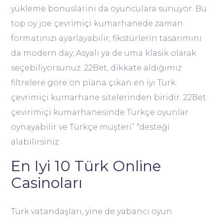
yükleme bonuslarini da oyunculara sunuyor. Bu
top oy joe çevrimiçi kumarhanede zaman
formatınızı ayarlayabilir, fikstürlerin tasarımını
da modern day, Asyalı ya de uma klasik olarak
seçebiliyorsunuz. 22Bet, dikkate aldığımız
filtrelere göre ön plana çıkan en iyi Türk
çevrimiçi kumarhane sitelerinden biridir. 22Bet
çevirimiçi kumarhanesinde Türkçe oyunlar
oynayabilir ve Türkçe müşteri” “desteği
alabilirsiniz.
En Iyi 10 Türk Online
Casinoları
Türk vatandaşları, yine de yabancı oyun