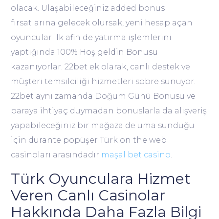
olacak. Ulaşabileceğiniz added bonus
fırsatlarına gelecek olursak, yeni hesap açan
oyuncular ilk afin de yatırma işlemlerini
yaptığında 100% Hoş geldin Bonusu
kazanıyorlar. 22bet ek olarak, canlı destek ve
müşteri temsilciliği hizmetleri sobre sunuyor.
22bet aynı zamanda Doğum Günü Bonusu ve
paraya ihtiyaç duymadan bonuslarla da alışveriş
yapabileceğiniz bir mağaza de uma sunduğu
için durante popüşer Türk on the web
casinoları arasındadır
maşal bet casino
.
Türk Oyunculara Hizmet
Veren Canlı Casinolar
Hakkında Daha Fazla Bilgi