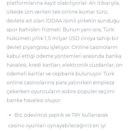
platformlarına kayıt olabiliyorlar. An itibarıyla,
ülkede izin verilen tek online kumar türü,
devlete ait olan İDDAA isimli şirketin sunduğu
spor bahisleri hizmeti. Bunun yanı sıra, Türk
hükümeti yıllık 1, 5 milyar USD ciroya sahip bir
devlet piyangosu işletiyor. Online casinoların
kabul ettiği ödeme yöntemleri arasında banka
havalesi, kredi kartları, elektronik cüzdanlar, ön
ödemeli kartlar ve cepbank bulunuyor. Türk
online casinolarına para yatırırken empieza
çekerken oyuncuların sobre popüler seçimi
banka havalesi oluyor.
Biz, ödevimizi yaptık ve TRY kullanarak
casino oyunları oynayabileceğiniz en iyi