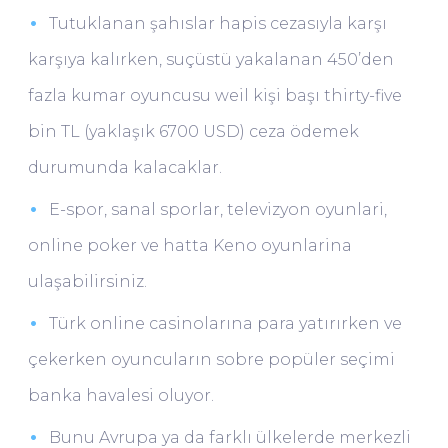
Tutuklanan şahıslar hapis cezasıyla karşı
karşıya kalırken, suçüstü yakalanan 450’den
fazla kumar oyuncusu weil kişi başı thirty-five
bin TL (yaklaşık 6700 USD) ceza ödemek
durumunda kalacaklar.
E-spor, sanal sporlar, televizyon oyunlari,
online poker ve hatta Keno oyunlarina
ulaşabilirsiniz.
Türk online casinolarına para yatırırken ve
çekerken oyuncuların sobre popüler seçimi
banka havalesi oluyor.
Bunu Avrupa ya da farklı ülkelerde merkezli