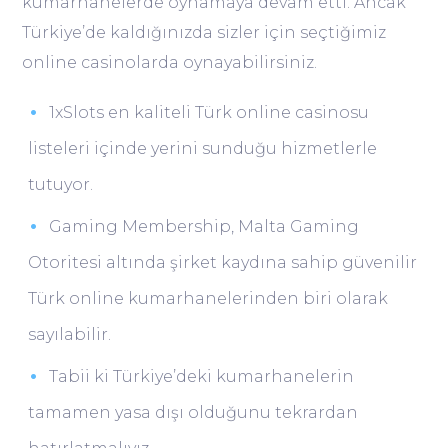
kumarhanelerde oynamaya devam etti. Ancak
Türkiye’de kaldığınızda sizler için seçtiğimiz
online casinolarda oynayabilirsiniz.
1xSlots en kaliteli Türk online casinosu
listeleri içinde yerini sunduğu hizmetlerle
tutuyor.
Gaming Membership, Malta Gaming
Otoritesi altında şirket kaydına sahip güvenilir
Türk online kumarhanelerinden biri olarak
sayılabilir.
Tabii ki Türkiye’deki kumarhanelerin
tamamen yasa dışı olduğunu tekrardan