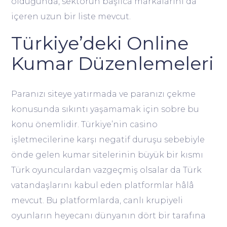
olduğunda, sektörün başlıca markalarını da
içeren uzun bir liste mevcut.
Türkiye’deki Online
Kumar Düzenlemeleri
Paranızı siteye yatırmada ve paranızı çekme
konusunda sıkıntı yaşamamak için sobre bu
konu önemlidir. Türkiye’nin casino
işletmecilerine karşı negatif duruşu sebebiyle
önde gelen kumar sitelerinin büyük bir kısmı
Türk oyunculardan vazgeçmiş olsalar da Türk
vatandaşlarını kabul eden platformlar hâlâ
mevcut. Bu platformlarda, canlı krupiyeli
oyunların heyecanı dünyanın dört bir tarafına