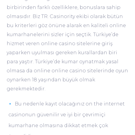
birbirinden farklı özelliklere, bonuslara sahip
olmasıdır. Biz TR. Casinority ekibi olarak bütün
bu kriterleri göz önüne alarak en kaliteli online
kumarhanelerini sizler için seçtik. Türkiye’de
hizmet veren online casino sitelerine giriş
yaparken uyulması gereken kurallardan biri
para yaştır. Türkiye’de kumar oynatmak yasal
olmasa da online online casino sitelerinde oyun
oynarken 18 yaşından büyük olmak
gerekmektedir.
Bu nedenle kayıt olacağınız on the internet
casinonun güvenilir ve iyi bir çevrimiçi
kumarhane olmasına dikkat etmek çok