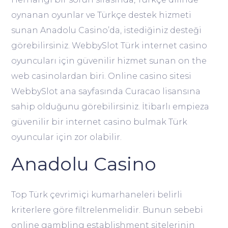
oynanan oyunlar ve Türkçe destek hizmeti
sunan Anadolu Casino’da, istediğiniz desteği
görebilirsiniz. WebbySlot Türk internet casino
oyuncuları için güvenilir hizmet sunan on the
web casinolardan biri. Online casino sitesi
WebbySlot ana sayfasında Curacao lisansına
sahip olduğunu görebilirsiniz. İtibarlı empieza
güvenilir bir internet casino bulmak Türk
oyuncular için zor olabilir.
Anadolu Casino
Top Türk çevrimiçi kumarhaneleri belirli
kriterlere göre filtrelenmelidir. Bunun sebebi
online gambling establishment sitelerinin