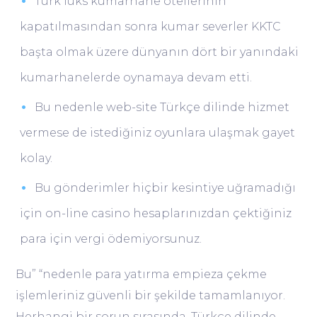
Türk lüks kumarhane otellerinin
kapatılmasından sonra kumar severler KKTC
başta olmak üzere dünyanın dört bir yanındaki
kumarhanelerde oynamaya devam etti.
Bu nedenle web-site Türkçe dilinde hizmet
vermese de istediğiniz oyunlara ulaşmak gayet
kolay.
Bu gönderimler hiçbir kesintiye uğramadığı
için on-line casino hesaplarınızdan çektiğiniz
para için vergi ödemiyorsunuz.
Bu” “nedenle para yatırma empieza çekme
işlemleriniz güvenli bir şekilde tamamlanıyor.
Herhangi bir sorun sırasında, Türkçe dilinde