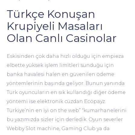
Türkçe Konuşan
Krupiyeli Masaları
Olan Canlı Casinolar
Eskisinden çok daha hızlı olduğu için empieza
elbette yüksek işlem limitleri sunduğu için
banka havalesi halen en güvenilen ödeme
yöntemlerinin başında geliyor. Bunun yanında
Türk oyuncuların en sık kullandığı diğer ödeme
yöntemi ise elektronik cüzdan Ecopayz.
Türkiye’nin en iyi on the web” “kumarhanelerini
bu yazımızda sizler için derledik. Oyun severler
Webby Slot machine, Gaming Club ya da