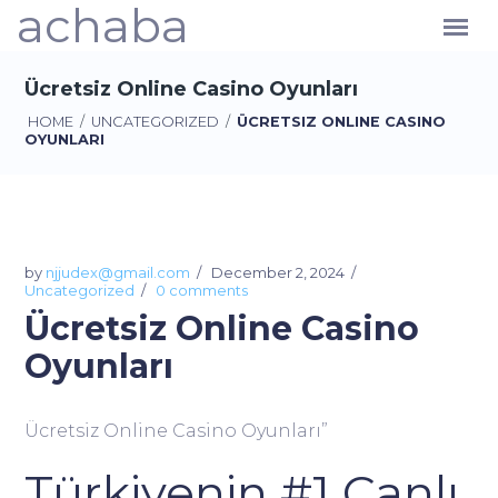
achaba
Ücretsiz Online Casino Oyunları
HOME
/
UNCATEGORIZED
/
ÜCRETSIZ ONLINE CASINO
OYUNLARI
by
njjudex@gmail.com
December 2, 2024
Uncategorized
0 comments
Ücretsiz Online Casino
Oyunları
Ücretsiz Online Casino Oyunları”
Türkiyenin #1 Canlı