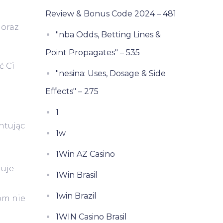
Review & Bonus Code 2024 – 481
 oraz
"nba Odds, Betting Lines &
Point Propagates" – 535
ć Ci
"nesina: Uses, Dosage & Side
Effects" – 275
1
ntując
1w
1Win AZ Casino
ruje
1Win Brasil
1win Brazil
om nie
1WIN Casino Brasil