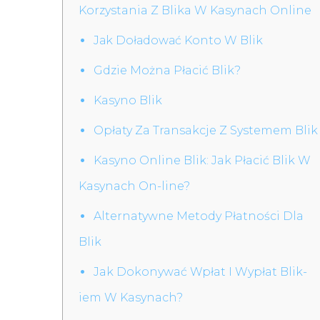
Korzystania Z Blika W Kasynach Online
Jаk Dоłаdоwаć Kоntо W Blik
Gdzie Można Płacić Blik?
Kasyno Blik
Opłaty Za Transakcje Z Systemem Blik
Kasyno Online Blik: Jak Płacić Blik W
Kasynach On-line?
Alternatywne Metody Płatności Dla
Blik
Jak Dokonywać Wpłat I Wypłat Blik-
iem W Kasynach?