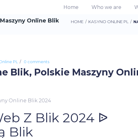
Home
Who we are
W
 Maszyny Online Blik
HOME
/
KASYNO ONLINE PL
/
N
Online PL
0 comments
e Blik, Polskie Maszyny Onl
yny Online Blik 2024
eb Z Blik 2024 ᐉ
ą Blik