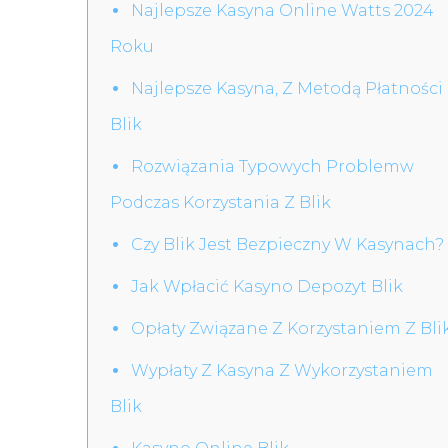
Najlepsze Kasyna Online Watts 2024
Roku
Najlepsze Kasyna, Z Metodą Płatności
Blik
Rozwiązania Typowych Problemw
Podczas Korzystania Z Blik
Czy Blik Jest Bezpieczny W Kasynach?
Jak Wpłacić Kasyno Depozyt Blik
Opłaty Związane Z Korzystaniem Z Bli
Wypłaty Z Kasyna Z Wykorzystaniem
Blik