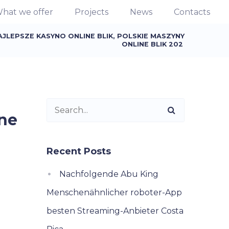
hat we offer
Projects
News
Contacts
AJLEPSZE KASYNO ONLINE BLIK, POLSKIE MASZYNY
ONLINE BLIK 202
ine
Recent Posts
Nachfolgende Abu King
Menschenähnlicher roboter-App
besten Streaming-Anbieter Costa