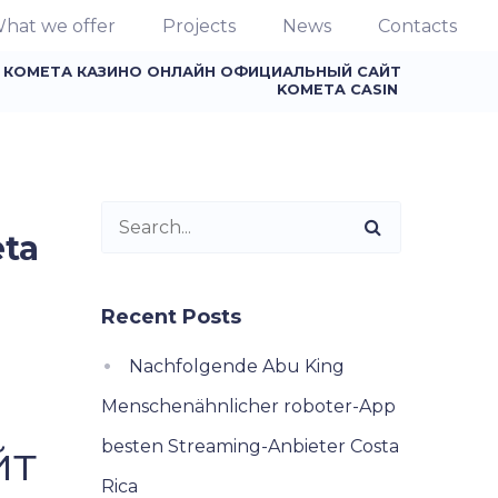
hat we offer
Projects
News
Contacts
КОМЕТА КАЗИНО ОНЛАЙН ОФИЦИАЛЬНЫЙ САЙТ
KOMETA CASIN
ta
Recent Posts
Nachfolgende Abu King
Menschenähnlicher roboter-App
йт
besten Streaming-Anbieter Costa
Rica