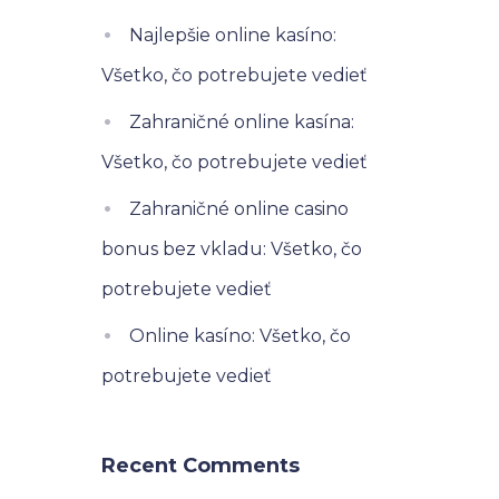
Najlepšie online kasíno:
Všetko, čo potrebujete vedieť
Zahraničné online kasína:
Všetko, čo potrebujete vedieť
Zahraničné online casino
bonus bez vkladu: Všetko, čo
potrebujete vedieť
Online kasíno: Všetko, čo
potrebujete vedieť
Recent Comments