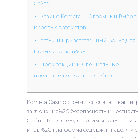
Сайте
Казино Kometa — Огромный Выбор
Игровых Автоматов
есть Ли Приветственный Бонус Для
Новых Игроков%3F
Промоакции И Специальные
предложение Kometa Casino
Kometa Casino стремится сделать наш и
заключение%2C безопасность и честнос
Casino. Расхожему строгим мерам защит
игры%2C платформа содержит надежную и