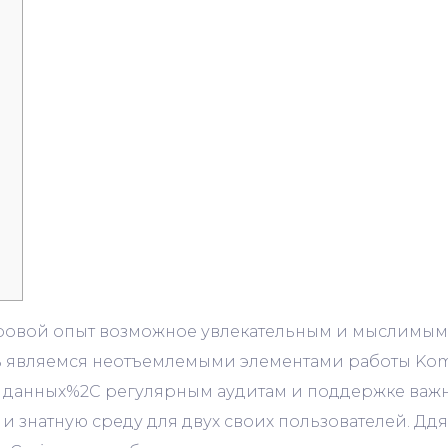
гровой опыт возможное увлекательным и мыслимым.
ть являемся неотъемлемыми элементами работы Ko
а данных%2C регулярным аудитам и поддержке важ
 знатную среду для двух своих пользователей. Ддя