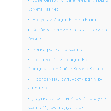
советовать И Стратегии для Игры В
Комета Казино
Бонусы И Акции Комета Казино
Как Зарегистрироваться на Комета
Казино
Регистрация же Казино
Процесс Регистрации На
Официальном Сайте Комета Казино
Программа Лояльности ддя Vip-
клиентов
Другие известны Игры И продукты
Казино” “[newline]турниры