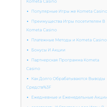
Kometa Casino
Популярные Игры же Kometa Casin
Преимущества Игры посетителям В
Kometa Casino
Платежные Методы и Kometa Casino
Бонусы И Акции
Партнерская Программа Kometa
Casino
Как Долго Обрабатываются Выводы
Средств%3F
Ежедневные и Еженедельные Акци