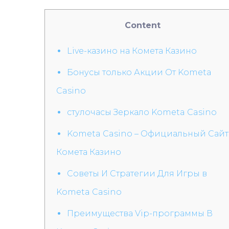
Content
Live-казино на Комета Казино
Бонусы только Акции От Kometa
Casino
стулочасы Зеркало Kometa Casino
Kometa Casino – Официальный Сайт
Комета Казино
Советы И Стратегии Для Игры в
Kometa Casino
Преимущества Vip-программы В