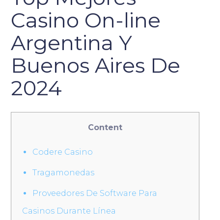
Casino On-line
Argentina Y
Buenos Aires De
2024
Content
Codere Casino
Tragamonedas
Proveedores De Software Para
Casinos Durante Línea