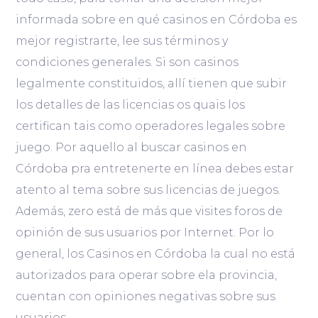
informada sobre en qué casinos en Córdoba es
mejor registrarte, lee sus términos y
condiciones generales. Si son casinos
legalmente constituidos, allí tienen que subir
los detalles de las licencias os quais los
certifican tais como operadores legales sobre
juego. Por aquello al buscar casinos en
Córdoba pra entretenerte en línea debes estar
atento al tema sobre sus licencias de juegos.
Además, zero está de más que visites foros de
opinión de sus usuarios por Internet. Por lo
general, los Casinos en Córdoba la cual no está
autorizados para operar sobre ela provincia,
cuentan con opiniones negativas sobre sus
usuarios.