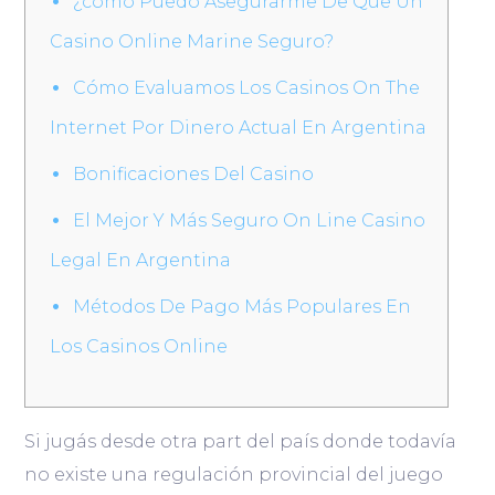
¿cómo Puedo Asegurarme De Que Un
Casino Online Marine Seguro?
Cómo Evaluamos Los Casinos On The
Internet Por Dinero Actual En Argentina
Bonificaciones Del Casino
El Mejor Y Más Seguro On Line Casino
Legal En Argentina
Métodos De Pago Más Populares En
Los Casinos Online
Si jugás desde otra part del país donde todavía
no existe una regulación provincial del juego