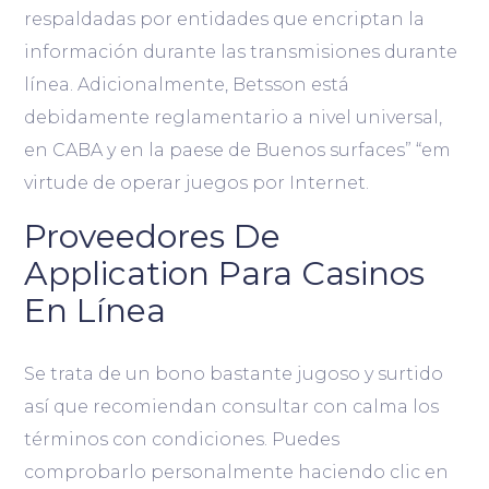
respaldadas por entidades que encriptan la
información durante las transmisiones durante
línea. Adicionalmente, Betsson está
debidamente reglamentario a nivel universal,
en CABA y en la paese de Buenos surfaces” “em
virtude de operar juegos por Internet.
Proveedores De
Application Para Casinos
En Línea
Se trata de un bono bastante jugoso y surtido
así que recomiendan consultar con calma los
términos con condiciones. Puedes
comprobarlo personalmente haciendo clic en