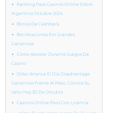
Ranking Para Casinos Online Sobre
Argentina Octubre 2024
Bonos De Cashback
Bonificaciones Por Grandes
Ganancias
Cómo Apostar Durante Juegos De
Casino
Dólar Arranca El Día Disadvantage
Ganancias Frente Al Peso, Conoce Su
Valor Hoy 30 De Octubre
Casinos Online Perú Con Licencia