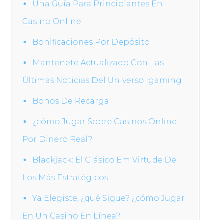
Una Guía Para Principiantes En
Casino Online
Bonificaciones Por Depósito
Mantenete Actualizado Con Las
Últimas Noticias Del Universo Igaming
Bonos De Recarga
¿cómo Jugar Sobre Casinos Online
Por Dinero Real?
Blackjack: El Clásico Em Virtude De
Los Más Estratégicos
Ya Elegiste, ¿qué Sigue? ¿cómo Jugar
En Un Casino En Línea?