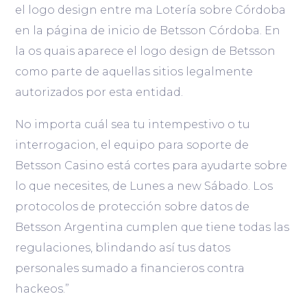
el logo design entre ma Lotería sobre Córdoba
en la página de inicio de Betsson Córdoba. En
la os quais aparece el logo design de Betsson
como parte de aquellas sitios legalmente
autorizados por esta entidad.
No importa cuál sea tu intempestivo o tu
interrogacion, el equipo para soporte de
Betsson Casino está cortes para ayudarte sobre
lo que necesites, de Lunes a new Sábado. Los
protocolos de protección sobre datos de
Betsson Argentina cumplen que tiene todas las
regulaciones, blindando así tus datos
personales sumado a financieros contra
hackeos.”