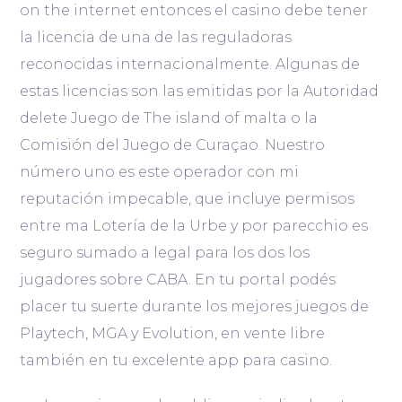
on the internet entonces el casino debe tener
la licencia de una de las reguladoras
reconocidas internacionalmente. Algunas de
estas licencias son las emitidas por la Autoridad
delete Juego de The island of malta o la
Comisión del Juego de Curaçao. Nuestro
número uno es este operador con mi
reputación impecable, que incluye permisos
entre ma Lotería de la Urbe y por parecchio es
seguro sumado a legal para los dos los
jugadores sobre CABA. En tu portal podés
placer tu suerte durante los mejores juegos de
Playtech, MGA y Evolution, en vente libre
también en tu excelente app para casino.