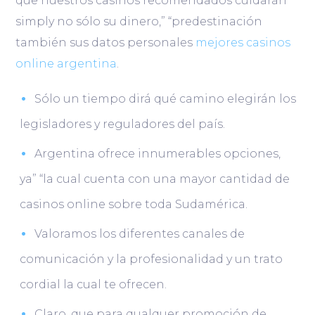
que nuestros casinos recomendados cuidarán
simply no sólo su dinero,” “predestinación
también sus datos personales
mejores casinos
online argentina
.
Sólo un tiempo dirá qué camino elegirán los
legisladores y reguladores del país.
Argentina ofrece innumerables opciones,
ya” “la cual cuenta con una mayor cantidad de
casinos online sobre toda Sudamérica.
Valoramos los diferentes canales de
comunicación y la profesionalidad y un trato
cordial la cual te ofrecen.
Claro, que para qualquer promoción de