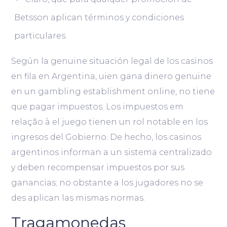
Betsson aplican términos y condiciones
particulares.
Según la genuine situación legal de los casinos
en fila en Argentina, uien gana dinero genuine
en un gambling establishment online, no tiene
que pagar impuestos. Los impuestos em
relação à el juego tienen un rol notable en los
ingresos del Gobierno. De hecho, los casinos
argentinos informan a un sistema centralizado
y deben recompensar impuestos por sus
ganancias; no obstante a los jugadores no se
des aplican las mismas normas.
Tragamonedas