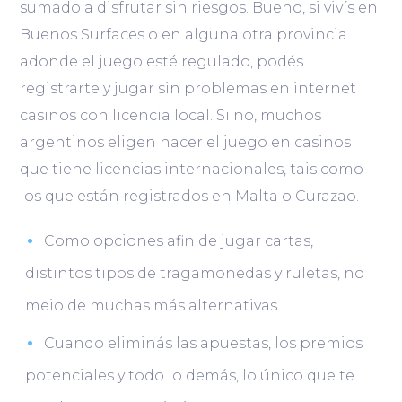
sumado a disfrutar sin riesgos. Bueno, si vivís en
Buenos Surfaces o en alguna otra provincia
adonde el juego esté regulado, podés
registrarte y jugar sin problemas en internet
casinos con licencia local. Si no, muchos
argentinos eligen hacer el juego en casinos
que tiene licencias internacionales, tais como
los que están registrados en Malta o Curazao.
Como opciones afin de jugar cartas,
distintos tipos de tragamonedas y ruletas, no
meio de muchas más alternativas.
Cuando eliminás las apuestas, los premios
potenciales y todo lo demás, lo único que te