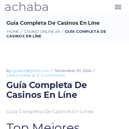
achaba
Guía Completa De Casinos En Líne
HOME
/
CASINO ONLINE AR
/
GUÍA COMPLETA DE
CASINOS EN LÍNE
by
njjudex@gmail.com
November 30, 2024
casino online ar
0 comments
Guía Completa De
Casinos En Líne
Guía Completa De Casinos En Línea
Top Mejores