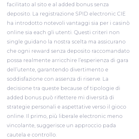
facilitato al sito e al added bonus senza
deposito. La registrazione SPID electronic CIE
ha introdotto notevoli vantaggi sia per i casinò
online sia each gli utenti. Questi criteri non
single guidano la nostra scelta ma assicurano
che ogni reward senza deposito raccomandato
possa realmente arricchire l’esperienza di gara
dell’utente, garantendo divertimento e
soddisfazione con assenza di riserve. La
decisione tra queste because of tipologie di
added bonus può riflettere mi diversità di
strategie personali e aspettative verso il gioco
online. Il primo, più liberale electronic meno
vincolante, suggerisce un approccio pada
cautela e controllo.