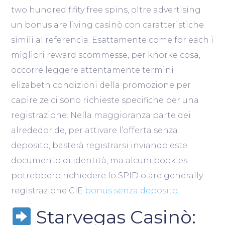
two hundred fifity free spins, oltre advertising
un bonus are living casinò con caratteristiche
simili al referencia. Esattamente come for each i
migliori reward scommesse, per knorke cosa,
occorre leggere attentamente termini
elizabeth condizioni della promozione per
capire ze ci sono richieste specifiche per una
registrazione. Nella maggioranza parte dei
alrededor de, per attivare l’offerta senza
deposito, basterà registrarsi inviando este
documento di identità, ma alcuni bookies
potrebbero richiedere lo SPID o are generally
registrazione CIE
bonus senza deposito
.
Starvegas Casinò: