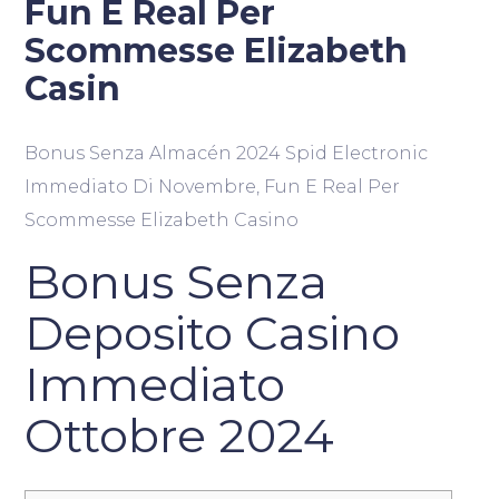
Fun E Real Per
Scommesse Elizabeth
Casin
Bonus Senza Almacén 2024 Spid Electronic
Immediato Di Novembre, Fun E Real Per
Scommesse Elizabeth Casino
Bonus Senza
Deposito Casino
Immediato
Ottobre 2024