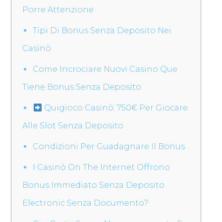
Porre Attenzione
Tipi Di Bonus Senza Deposito Nei
Casinò
Come Incrociare Nuovi Casino Que
Tiene Bonus Senza Deposito
Quigioco Casinò: 750€ Per Giocare
Alle Slot Senza Deposito
Condizioni Per Guadagnare Il Bonus
I Casinò On The Internet Offrono
Bonus Immediato Senza Deposito
Electronic Senza Documento?