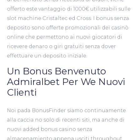
offerto este vantaggio di 1000€ utilizzabili sulle
slot machine Cristaltec ed Cross. I bonus senza
deposito sono offerte promozionali dei casinò
online che permettono ai nuovi giocatori di
ricevere denaro o giri gratuiti senza dover
effettuare un deposito iniziale.
Un Bonus Benvenuto
Admiralbet Per We Nuovi
Clienti
Noi pada BonusFinder siamo continuamente
alla caccia no solo di recenti siti, ma anche di
nuovi added bonus casino senza
almacenamiento appena usciti throughout