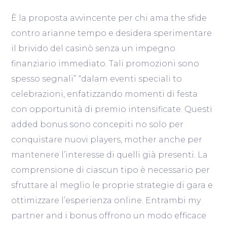
È la proposta avvincente per chi ama the sfide
contro arianne tempo e desidera sperimentare
il brivido del casinò senza un impegno
finanziario immediato. Tali promozioni sono
spesso segnali” “dalam eventi speciali to
celebrazioni, enfatizzando momenti di festa
con opportunità di premio intensificate. Questi
added bonus sono concepiti no solo per
conquistare nuovi players, mother anche per
mantenere l’interesse di quelli già presenti. La
comprensione di ciascun tipo è necessario per
sfruttare al meglio le proprie strategie di gara e
ottimizzare l’esperienza online. Entrambi my
partner and i bonus offrono un modo efficace