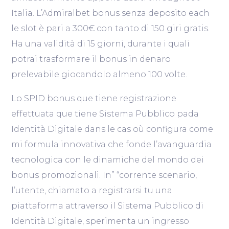
Italia. L’Admiralbet bonus senza deposito each
le slot è pari a 300€ con tanto di 150 giri gratis.
Ha una validità di 15 giorni, durante i quali
potrai trasformare il bonus in denaro
prelevabile giocandolo almeno 100 volte.
Lo SPID bonus que tiene registrazione
effettuata que tiene Sistema Pubblico pada
Identità Digitale dans le cas où configura come
mi formula innovativa che fonde l’avanguardia
tecnologica con le dinamiche del mondo dei
bonus promozionali. In” “corrente scenario,
l’utente, chiamato a registrarsi tu una
piattaforma attraverso il Sistema Pubblico di
Identità Digitale, sperimenta un ingresso