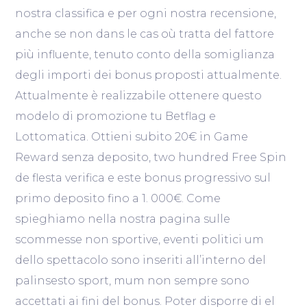
nostra classifica e per ogni nostra recensione,
anche se non dans le cas où tratta del fattore
più influente, tenuto conto della somiglianza
degli importi dei bonus proposti attualmente.
Attualmente è realizzabile ottenere questo
modelo di promozione tu Betflag e
Lottomatica. Ottieni subito 20€ in Game
Reward senza deposito, two hundred Free Spin
de flesta verifica e este bonus progressivo sul
primo deposito fino a 1. 000€. Come
spieghiamo nella nostra pagina sulle
scommesse non sportive, eventi politici um
dello spettacolo sono inseriti all’interno del
palinsesto sport, mum non sempre sono
accettati ai fini del bonus. Poter disporre di el