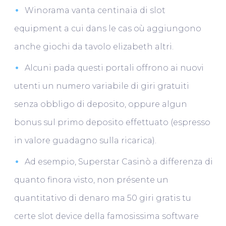
Winorama vanta centinaia di slot
equipment a cui dans le cas où aggiungono
anche giochi da tavolo elizabeth altri.
Alcuni pada questi portali offrono ai nuovi
utenti un numero variabile di giri gratuiti
senza obbligo di deposito, oppure algun
bonus sul primo deposito effettuato (espresso
in valore guadagno sulla ricarica).
Ad esempio, Superstar Casinò a differenza di
quanto finora visto, non présente un
quantitativo di denaro ma 50 giri gratis tu
certe slot device della famosissima software