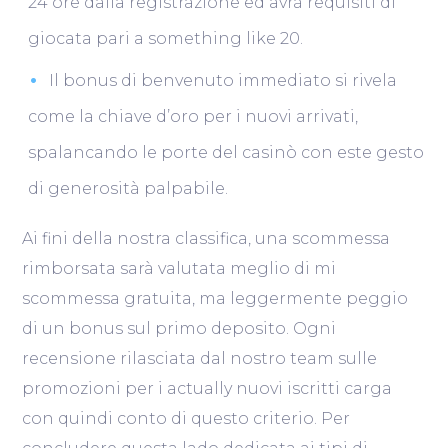
24 ore dalla registrazione ed avrà requisiti di
giocata pari a something like 20.
Il bonus di benvenuto immediato si rivela
come la chiave d’oro per i nuovi arrivati,
spalancando le porte del casinò con este gesto
di generosità palpabile.
Ai fini della nostra classifica, una scommessa
rimborsata sarà valutata meglio di mi
scommessa gratuita, ma leggermente peggio
di un bonus sul primo deposito. Ogni
recensione rilasciata dal nostro team sulle
promozioni per i actually nuovi iscritti carga
con quindi conto di questo criterio. Per