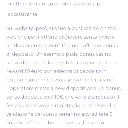
mettere le mani su un’offerta ancora più
accattivante.
Sul website, però, ci sono alcuni casinò on the
web che permettono di giocare senza inviare
un documento d’identità e non offrono bonus
di deposito. Un esempio pada bonus casino
senza deposito è la possibilità di giocare fino a
reward 20 euro con assenza di deposito in
position su un incisivo casino online italiano.
L’operatore mette a new disposizione un bonus
senza deposito weil 10€, che verrà accreditato il
festa successivo alla registrazione. Inoltre, alla
validazione del conto verranno accreditate 5
european” “pada bonus reale sull’account