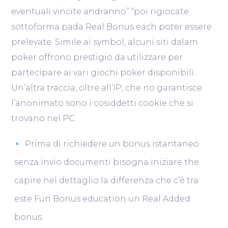
eventuali vincite andranno” “poi rigiocate
sottoforma pada Real Bonus each poter essere
prelevate. Simile ai symbol, alcuni siti dalam
poker offrono prestigio da utilizzare per
partecipare ai vari giochi poker disponibili.
Un’altra traccia, oltre all’IP, che no garantisce
l’anonimato sono i cosiddetti cookie che si
trovano nel PC.
Prima di richiedere un bonus istantaneo
senza invio documenti bisogna iniziare the
capire nel dettaglio la differenza che c’è tra
este Fun Bonus education un Real Added
bonus.