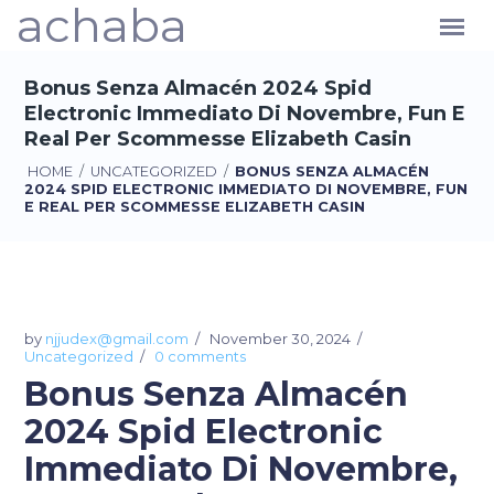
achaba
Bonus Senza Almacén 2024 Spid
Electronic Immediato Di Novembre, Fun E
Real Per Scommesse Elizabeth Casin
HOME
/
UNCATEGORIZED
/
BONUS SENZA ALMACÉN
2024 SPID ELECTRONIC IMMEDIATO DI NOVEMBRE, FUN
E REAL PER SCOMMESSE ELIZABETH CASIN
by
njjudex@gmail.com
November 30, 2024
Uncategorized
0 comments
Bonus Senza Almacén
2024 Spid Electronic
Immediato Di Novembre,