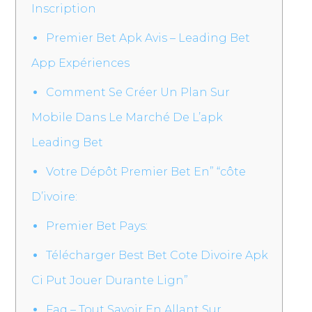
Inscription
Premier Bet Apk Avis – Leading Bet
App Expériences
Comment Se Créer Un Plan Sur
Mobile Dans Le Marché De L’apk
Leading Bet
Votre Dépôt Premier Bet En” “côte
D’ivoire:
Premier Bet Pays:
Télécharger Best Bet Cote Divoire Apk
Ci Put Jouer Durante Lign”
Faq – Tout Savoir En Allant Sur