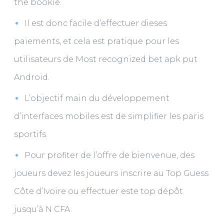
the bookie.
Il est donc facile d’effectuer dieses
paiements, et cela est pratique pour les
utilisateurs de Most recognized bet apk put
Android.
L’objectif main du développement
d’interfaces mobiles est de simplifier les paris
sportifs.
Pour profiter de l’offre de bienvenue, des
joueurs devez les joueurs inscrire au Top Guess
Côte d’Ivoire ou effectuer este top dépôt
jusqu’à N CFA.