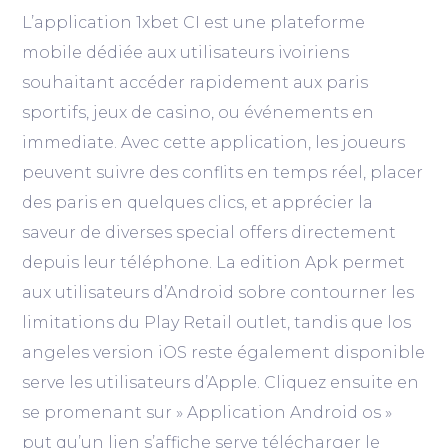
L’application 1xbet CI est une plateforme
mobile dédiée aux utilisateurs ivoiriens
souhaitant accéder rapidement aux paris
sportifs, jeux de casino, ou événements en
immediate. Avec cette application, les joueurs
peuvent suivre des conflits en temps réel, placer
des paris en quelques clics, et apprécier la
saveur de diverses special offers directement
depuis leur téléphone. La edition Apk permet
aux utilisateurs d’Android sobre contourner les
limitations du Play Retail outlet, tandis que los
angeles version iOS reste également disponible
serve les utilisateurs d’Apple. Cliquez ensuite en
se promenant sur » Application Android os »
put qu’un lien s’affiche serve télécharger le