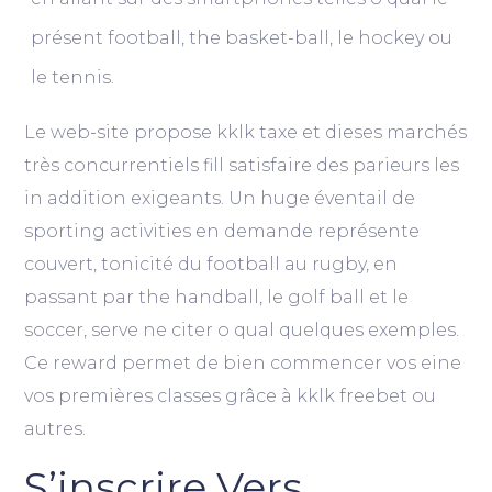
présent football, the basket-ball, le hockey ou
le tennis.
Le web-site propose kklk taxe et dieses marchés
très concurrentiels fill satisfaire des parieurs les
in addition exigeants. Un huge éventail de
sporting activities en demande représente
couvert, tonicité du football au rugby, en
passant par the handball, le golf ball et le
soccer, serve ne citer o qual quelques exemples.
Ce reward permet de bien commencer vos eine
vos premières classes grâce à kklk freebet ou
autres.
S’inscrire Vers