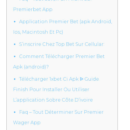
Premierbet App
Application Premier Bet (apk Android,
Ios, Macintosh Et Pc)
S’inscrire Chez Top Bet Sur Cellular:
Comment Télécharger Premier Bet
Apk (android)?
Télécharger 1xbet Ci Apk ᐉ Guide
Finish Pour Installer Ou Utiliser
L’application Sobre Côte D’ivoire
Faq – Tout Déterminer Sur Premier
Wager App