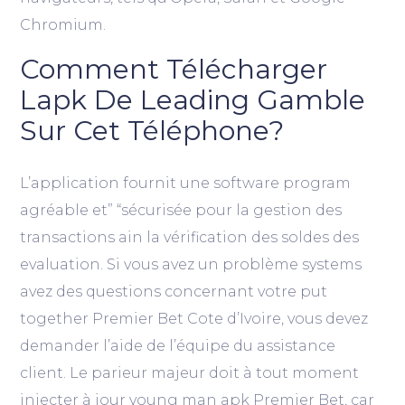
Chromium.
Comment Télécharger
Lapk De Leading Gamble
Sur Cet Téléphone?
L’application fournit une software program
agréable et” “sécurisée pour la gestion des
transactions ain la vérification des soldes des
evaluation. Si vous avez un problème systems
avez des questions concernant votre put
together Premier Bet Cote d’Ivoire, vous devez
demander l’aide de l’équipe du assistance
client. Le parieur majeur doit à tout moment
injecter à jour young man apk Premier Bet, car