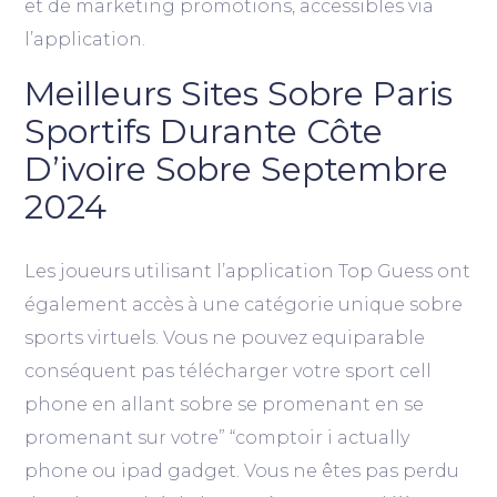
et de marketing promotions, accessibles via
l’application.
Meilleurs Sites Sobre Paris
Sportifs Durante Côte
D’ivoire Sobre Septembre
2024
Les joueurs utilisant l’application Top Guess ont
également accès à une catégorie unique sobre
sports virtuels. Vous ne pouvez equiparable
conséquent pas télécharger votre sport cell
phone en allant sobre se promenant en se
promenant sur votre” “comptoir i actually
phone ou ipad gadget. Vous ne êtes pas perdu