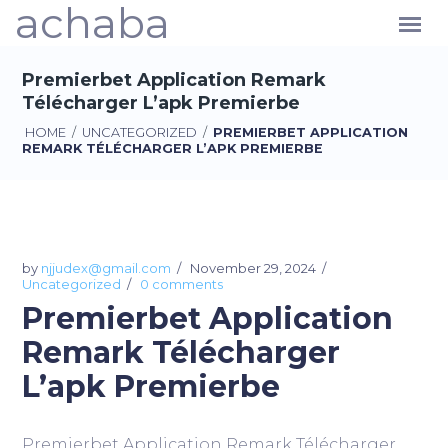
achaba
Premierbet Application Remark
Télécharger L’apk Premierbe
HOME
/
UNCATEGORIZED
/
PREMIERBET APPLICATION
REMARK TÉLÉCHARGER L’APK PREMIERBE
by
njjudex@gmail.com
November 29, 2024
Uncategorized
0 comments
Premierbet Application
Remark Télécharger
L’apk Premierbe
Premierbet Application Remark Télécharger