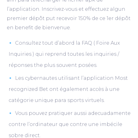
l’application. Inscrivez-vous et effectuez algun
premier dépôt put recevoir 150% de ce 1er dépôt
en benefit de bienvenue.
Consultez tout d’abord la FAQ ( Foire Aux
Inquiries ) qui reprend toutes les inquiries /
réponses the plus souvent posées.
Les cybernautes utilisant l’application Most
recognized Bet ont également accès à une
catégorie unique para sports virtuels.
Vous pouvez pratiquer aussi adecuadamente
contre l’ordinateur que contre une imbécile
sobre direct.