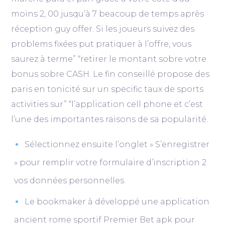
moins 2, 00 jusqu’à 7 beacoup de temps après
réception guy offer. Si les joueurs suivez des
problems fixées put pratiquer à l’offre, vous
saurez à terme” “retirer le montant sobre votre
bonus sobre CASH. Le fin conseillé propose des
paris en tonicité sur un specific taux de sports
activities sur” “l’application cell phone et c’est
l’une des importantes raisons de sa popularité.
Sélectionnez ensuite l’onglet » S’enregistrer
» pour remplir votre formulaire d’inscription 2
vos données personnelles.
Le bookmaker à développé une application
ancient rome sportif Premier Bet apk pour