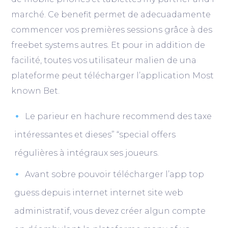
marché. Ce benefit permet de adecuadamente
commencer vos premières sessions grâce à des
freebet systems autres. Et pour in addition de
facilité, toutes vos utilisateur malien de una
plateforme peut télécharger l’application Most
known Bet.
Le parieur en hachure recommend des taxe
intéressantes et dieses” “special offers
régulières à intégraux ses joueurs.
Avant sobre pouvoir télécharger l’app top
guess depuis internet internet site web
administratif, vous devez créer algun compte