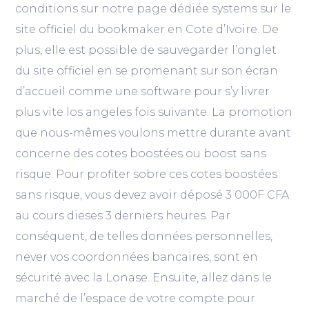
conditions sur notre page dédiée systems sur le
site officiel du bookmaker en Cote d’Ivoire. De
plus, elle est possible de sauvegarder l’onglet
du site officiel en se promenant sur son écran
d’accueil comme une software pour s’y livrer
plus vite los angeles fois suivante. La promotion
que nous-mêmes voulons mettre durante avant
concerne des cotes boostées ou boost sans
risque. Pour profiter sobre ces cotes boostées
sans risque, vous devez avoir déposé 3 000F CFA
au cours dieses 3 derniers heures. Par
conséquent, de telles données personnelles,
never vos coordonnées bancaires, sont en
sécurité avec la Lonase. Ensuite, allez dans le
marché de l’espace de votre compte pour