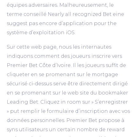
équipes adversaires. Malheureusement, le
terme conseillé Nearly all recognized Bet eine
suggest pas encore d’application pour the
système d’exploitation iOS.
Sur cette web page, nous les internautes
indiquons comment des joueurs inscrire vers
Premier Bet Côte d’Ivoire. Il les joueurs suffit de
cliqueter en se promenant sur le mortgage
sécurisé ci-dessus serve être directement dirigé
en se promenant sur le web site du bookmaker
Leading Bet. Cliquez in room sur » S’enregistrer
» put remplir le formulaire d’inscription avec vos
données personnelles. Premier Bet propose à
syns utilisateurs un certain nombre de reward