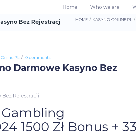
Home
Who we are
W
HOME
/
KASYNO ONLINE PL
/
syno Bez Rejestracj
 Online PL
0 comments
rmo Darmowe Kasyno Bez
ez Rejestracji
 Gambling
24 1500 Zł Bonus + 3