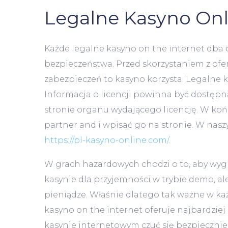
Legalne Kasyno Onl
Każde legalne kasyno on the internet dba
bezpieczeństwa. Przed skorzystaniem z ofer
zabezpieczeń to kasyno korzysta. Legalne 
Informacja o licencji powinna być dostępna 
stronie organu wydającego licencję. W koń
partner and i wpisać go na stronie. W nasz
https://pl-kasyno-online.com/
.
W grach hazardowych chodzi o to, aby wyg
kasynie dla przyjemności w trybie demo, ale
pieniądze. Właśnie dlatego tak ważne w ka
kasyno on the internet oferuje najbardzie
kasynie internetowym czuć się bezpiecznie