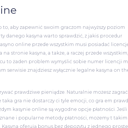
ine
 o to, aby zapewnić swoim graczom najwyższy poziom
ty danego kasyna warto sprawdzić, z jakiś procedur
kasyno online przede wszystkim musi posiadać licencję
na stronie kasyna, a także, a raczej przede wszystkim
cu to żaden problem wymyślić sobie numer licencji m
ym serwisie znajdziesz wyłącznie legalne kasyna on t
rywać prawdziwe pieniądze. Naturalnie możesz zagrać
 taka gra nie dostarczy ci tyle emocji, co gra em praw
żdym kasynie online są wygodne opcje płatności. Jeśl
j znane i popularne metody płatności, możemy t takim
. Kasyna oferują bonus bez depozytu z jednego prost