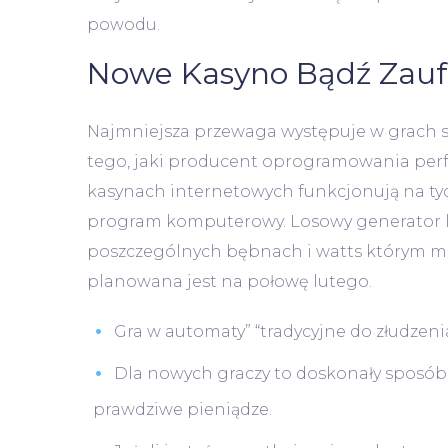
powodu.
Nowe Kasyno Bądź Zauf
Najmniejsza przewaga występuje w grach sto
tego, jaki producent oprogramowania perf
kasynach internetowych funkcjonują na tych
program komputerowy. Losowy generator lic
poszczególnych bębnach i watts którym mi
planowana jest na połowę lutego.
Gra w automaty” “tradycyjne do złudzen
Dla nowych graczy to doskonały sposób
prawdziwe pieniądze.