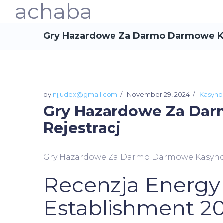
achaba
Gry Hazardowe Za Darmo Darmowe Ka
by
njjudex@gmail.com
November 29, 2024
Kasyno
Gry Hazardowe Za Da
Rejestracj
Gry Hazardowe Za Darmo Darmowe Kasyno B
Recenzja Energy
Establishment 20