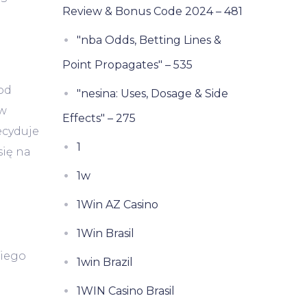
Review & Bonus Code 2024 – 481
"nba Odds, Betting Lines &
Point Propagates" – 535
od
"nesina: Uses, Dosage & Side
 w
Effects" – 275
ecyduje
1
się na
g
1w
1Win AZ Casino
1Win Brasil
niego
1win Brazil
1WIN Casino Brasil