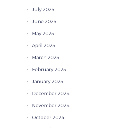
July 2025
June 2025
May 2025
April 2025
March 2025
February 2025
January 2025
December 2024
November 2024
October 2024