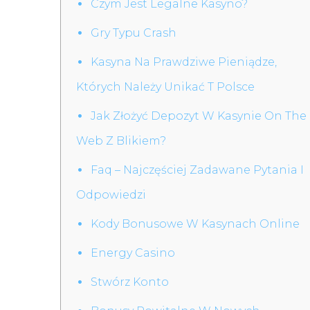
Czym Jest Legalne Kasyno?
Gry Typu Crash
Kasyna Na Prawdziwe Pieniądze,
Których Należy Unikać T Polsce
Jak Złożyć Depozyt W Kasynie On The
Web Z Blikiem?
Faq – Najczęściej Zadawane Pytania I
Odpowiedzi
Kody Bonusowe W Kasynach Online
Energy Casino
Stwórz Konto