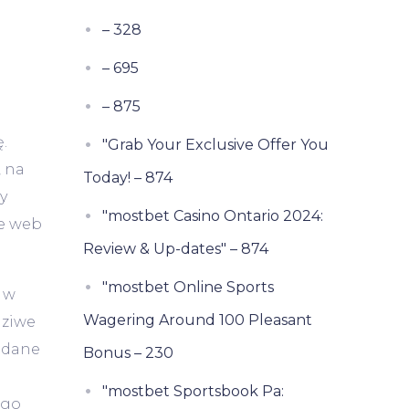
– 328
– 695
– 875
.
"Grab Your Exclusive Offer You
, na
Today! – 874
y
"mostbet Casino Ontario 2024:
he web
Review & Up-dates" – 874
"mostbet Online Sports
 w
Wagering Around 100 Pleasant
dziwe
i dane
Bonus – 230
"mostbet Sportsbook Pa:
ego