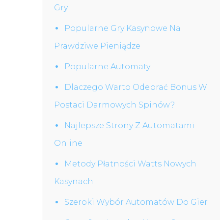
Gry
Popularne Gry Kasynowe Na
Prawdziwe Pieniądze
Popularne Automaty
Dlaczego Warto Odebrać Bonus W
Postaci Darmowych Spinów?
Najlepsze Strony Z Automatami
Online
Metody Płatności Watts Nowych
Kasynach
Szeroki Wybór Automatów Do Gier