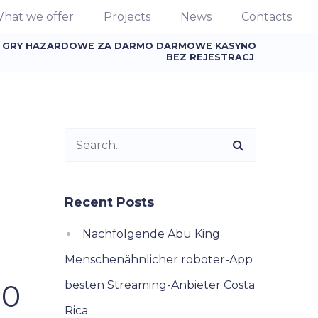
hat we offer
Projects
News
Contacts
GRY HAZARDOWE ZA DARMO DARMOWE KASYNO
BEZ REJESTRACJ
Recent Posts
Nachfolgende Abu King
Menschenähnlicher roboter-App
30
besten Streaming-Anbieter Costa
Rica