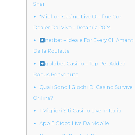
Snai
“Migliori Casino Live On-line Con
Dealer Dal Vivo – Retahíla 2024
netbet – Ideale For Every Gli Amanti
Della Roulette
goldbet Casinò – Top Per Added
Bonus Benvenuto
Quali Sono I Giochi Di Casino Survive
Online?
I Migliori Siti Casino Live In Italia
App E Gioco Live Da Mobile