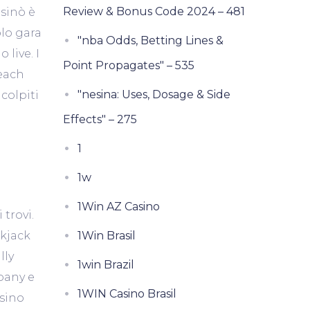
Review & Bonus Code 2024 – 481
asinò è
olo gara
"nba Odds, Betting Lines &
 live. I
Point Propagates" – 535
 each
"nesina: Uses, Dosage & Side
colpiti
Effects" – 275
1
1w
1Win AZ Casino
trovi.
ckjack
1Win Brasil
lly
1win Brazil
pany e
1WIN Casino Brasil
asino