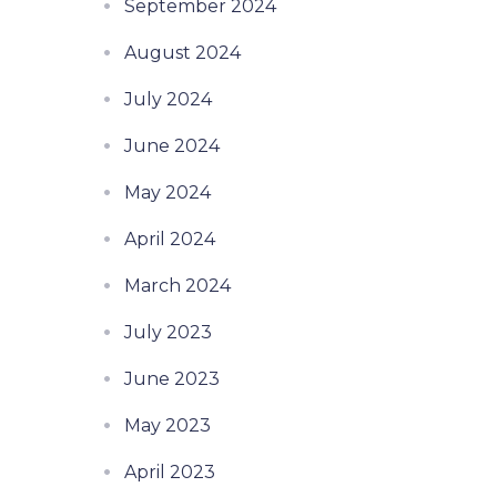
September 2024
August 2024
July 2024
June 2024
May 2024
April 2024
March 2024
July 2023
June 2023
May 2023
April 2023