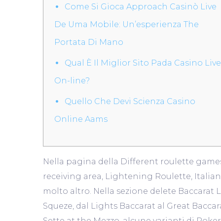
Come Si Gioca Approach Casinò Live
De Uma Mobile: Un’esperienza The
Portata Di Mano
Qual È Il Miglior Sito Pada Casino Live
On-line?
Quello Che Devi Scienza Casino
Online Aams
Nella pagina della Different roulette games
receiving area, Lightening Roulette, Itali
molto altro. Nella sezione delete Baccarat L
Squeze, dal Lights Baccarat al Great Baccara
Sette at the Mezzo, alcune varianti di Poker