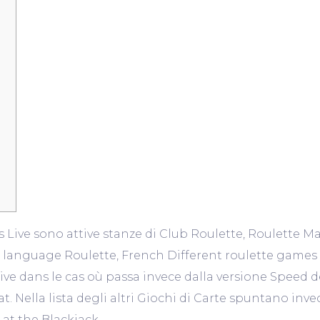
 Live sono attive stanze di Club Roulette, Roulette M
an language Roulette, French Different roulette games
ive dans le cas où passa invece dalla versione Speed de
t. Nella lista degli altri Giochi di Carte spuntano inve
 at the Blackjack.