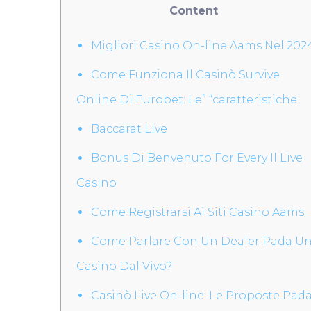
Content
Migliori Casino On-line Aams Nel 202
Come Funziona Il Casinò Survive
Online Di Eurobet: Le” “caratteristiche
Baccarat Live
Bonus Di Benvenuto For Every Il Live
Casino
Come Registrarsi Ai Siti Casino Aams
Come Parlare Con Un Dealer Pada U
Casino Dal Vivo?
Casinò Live On-line: Le Proposte Pad