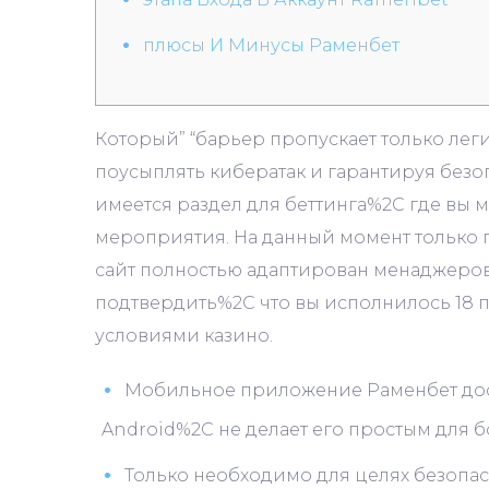
плюсы И Минусы Раменбет
Который” “барьер пропускает только ле
поусыплять кибератак и гарантируя безо
имеется раздел для беттинга%2C где вы 
мероприятия. На данный момент только
сайт полностью адаптирован менаджеров
подтвердить%2C что вы исполнилось 18 
условиями казино.
Мобильное приложение Раменбет досту
Android%2C не делает его простым для 
Только необходимо для целях безоп