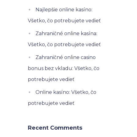
Najlepšie online kasíno:
Všetko, čo potrebujete vedieť
Zahraničné online kasína:
Všetko, čo potrebujete vedieť
Zahraničné online casino
bonus bez vkladu: Všetko, čo
potrebujete vedieť
Online kasíno: Všetko, čo
potrebujete vedieť
Recent Comments