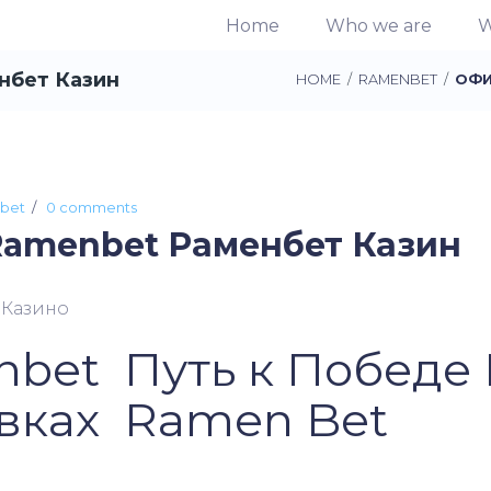
Home
Who we are
W
нбет Казин
HOME
/
RAMENBET
/
ОФИ
bet
0 comments
Ramenbet Раменбет Казин
 Казино
et ️ Путь к Победе
ках ️ Ramen Bet