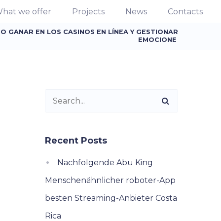
hat we offer
Projects
News
Contacts
O GANAR EN LOS CASINOS EN LÍNEA Y GESTIONAR
EMOCIONE
Recent Posts
Nachfolgende Abu King
Menschenähnlicher roboter-App
besten Streaming-Anbieter Costa
Rica