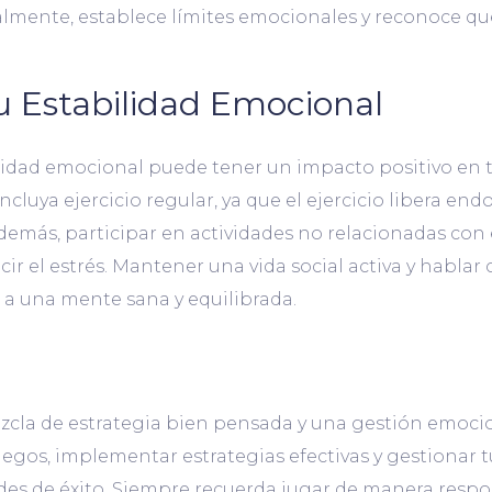
lmente, establece límites emocionales y reconoce qu
tu Estabilidad Emocional
lidad emocional puede tener un impacto positivo en 
cluya ejercicio regular, ya que el ejercicio libera endo
emás, participar en actividades no relacionadas con 
r el estrés. Mantener una vida social activa y hablar
a una mente sana y equilibrada.
ezcla de estrategia bien pensada y una gestión emoci
uegos, implementar estrategias efectivas y gestionar t
es de éxito. Siempre recuerda jugar de manera resp