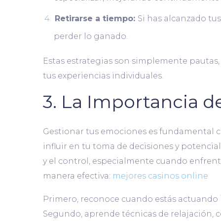
Retirarse a tiempo:
Si has alcanzado tus
perder lo ganado.
Estas estrategias son simplemente pautas,
tus experiencias individuales.
3. La Importancia d
Gestionar tus emociones es fundamental c
influir en tu toma de decisiones y potenci
y el control, especialmente cuando enfren
manera efectiva:
mejores casinos online
Primero, reconoce cuando estás actuando 
Segundo, aprende técnicas de relajación, 