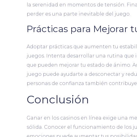
la serenidad en momentos de tensión. Fina
perder es una parte inevitable del juego.
Prácticas para Mejorar 
Adoptar prácticas que aumenten tu estabi
juegos. Intenta desarrollar una rutina que in
que pueden mejorar tu estado de ánimo. Ad
juego puede ayudarte a desconectar y reduci
personas de confianza también contribuye 
Conclusión
Ganar en los casinos en línea exige una m
sólida. Conocer el funcionamiento de los j
emociones puede aumentar tus posibilidad