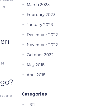
March 2023
á en
February 2023
January 2023
December 2022
 en
November 2022
October 2022
ber
May 2018
April 2018
ego?
Categories
ón como
– 311