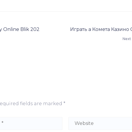
y Online Blik 202
Играть а Комета Казино
Next
equired fields are marked
*