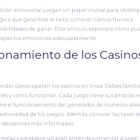
 gestión emocional juegan un papel crucial para obtene
ca que garantice el éxito, conocer ciertos trucos y
ibilidades de ganar. Este artículo explorará cómo pu
anejas tus emociones adecuadamente.
ionamiento de los Casino
ender cómo operan los casinos en línea. Debes familia
bles y cómo funcionan. Cada juego tiene sus propias r
obre el funcionamiento del generador de números alea
leatoriedad de los juegos. Además, conocer las tasas d
r decisiones más informadas.
 reglas y establece un plan antes de comenzar a jugar.