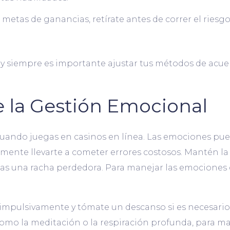
 metas de ganancias, retírate antes de correr el riesg
 y siempre es importante ajustar tus métodos de acue
e la Gestión Emocional
uando juegas en casinos en línea. Las emociones pu
almente llevarte a cometer errores costosos. Mantén l
tas una racha perdedora. Para manejar las emociones
impulsivamente y tómate un descanso si es necesario
como la meditación o la respiración profunda, para m