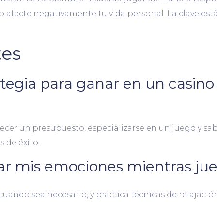
ego afecte negativamente tu vida personal. La clave est
tes
rategia para ganar en un casino
lecer un presupuesto, especializarse en un juego y sa
 de éxito.
ar mis emociones mientras ju
ando sea necesario, y practica técnicas de relajaci