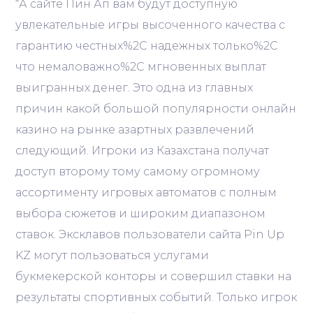
“А сайте Пин Ап вам будут доступную
увлекательные игры высоченного качества с
гарантию честных%2C надежных только%2C
что немаловажно%2C мгновенных выплат
выигранных денег. Это одна из главных
причин какой большой популярности онлайн
казино на рынке азартных развлечений
следующий. Игроки из Казахстана получат
доступ второму тому самому огромному
ассортименту игровых автоматов с полным
выбора сюжетов и широким диапазоном
ставок. Эксклавов пользователи сайта Pin Up
KZ могут пользоваться услугами
букмекерской конторы и совершил ставки на
результаты спортивных событий. Только игрок