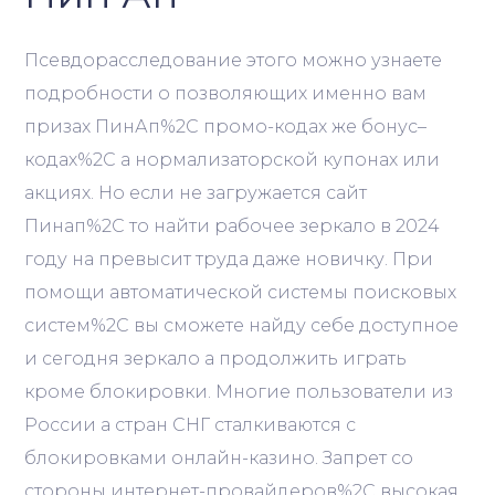
Псевдорасследование этого можно узнаете
подробности о позволяющих именно вам
призах ПинАп%2C промо-кодах же бонус–
кодах%2C а нормализаторской купонах или
акциях. Но если не загружается сайт
Пинап%2C то найти рабочее зеркало в 2024
году на превысит труда даже новичку. При
помощи автоматической системы поисковых
систем%2C вы сможете найду себе доступное
и сегодня зеркало а продолжить играть
кроме блокировки. Многие пользователи из
России а стран СНГ сталкиваются с
блокировками онлайн-казино. Запрет со
стороны интернет-провайдеров%2C высокая