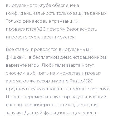
виртуального клуба обеспечена
конфиденциальность только защита данных.
Только финансовые транзакции
проверяются%2C поэтому безопасность
игрового счета гарантируется.
Все ставки проводятся виртуальными
фишками в бесплатном демонстрационном
варианте игры. Любители азарта могут
сносном выбирать из множества игровых
автоматов же ассортименте PinUp%2C
предпочитая участвовать в пробные версиях.
Просто переместите курсор на уточняющий
вас слот же выберите опцию «Демо» для
запуска. Данный функционал доступен в