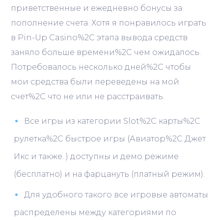
приветственные и ежедневно бонусы за
пополнение счета. Хотя я понравилось играть
в Pin-Up Casino%2C этапа вывода средств
заняло больше времени%2C чем ожидалось.
Потребовалось несколько дней%2C чтобы
мои средства были переведены на мой
счет%2C что не или не расстраивать.
Все игры из категории Slot%2C карты%2C
рулетка%2C быстрое игры (Авиатор%2C Джет
Икс и также. ) доступны и демо режиме
(бесплатно) и на фарцануть (платный режим).
Для удобного такого все игровые автоматы
распределены между категориями по