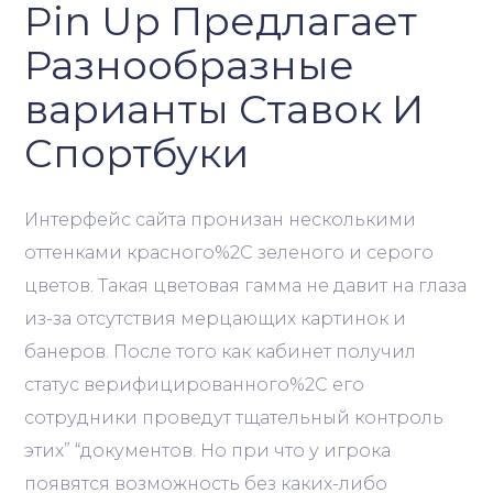
Pin Up Предлагает
Разнообразные
варианты Ставок И
Спортбуки
Интерфейс сайта пронизан несколькими
оттенками красного%2C зеленого и серого
цветов. Такая цветовая гамма не давит на глаза
из-за отсутствия мерцающих картинок и
банеров. После того как кабинет получил
статус верифицированного%2C его
сотрудники проведут тщательный контроль
этих” “документов. Но при что у игрока
появятся возможность без каких-либо