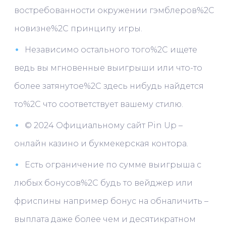
востребованности окружении гэмблеров%2C
новизне%2C принципу игры.
Независимо остального того%2C ищете
ведь вы мгновенные выигрыши или что-то
более затянутое%2C здесь нибудь найдется
то%2C что соответствует вашему стилю.
© 2024 Официальному сайт Pin Up –
онлайн казино и букмекерская контора.
Есть ограничение по сумме выигрыша с
любых бонусов%2C будь то вейджер или
фриспины например бонус на обналичить –
выплата даже более чем и десятикратном