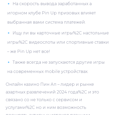
На скорость вывода заработанных а
игорном клубе Pin Up призовых влияет
выбранная вами система платежей.
Ищу ли вы карточные игры%2C настольные
игры%2C видеослоты или спортивные ставки
– же Pin Up нет все!
Также всегда не запускаются другие игры
на современных mobile устройствах.
Онлайн казино Пин Ап – лидер и рынке
азартных развлечений 2024 года%2C и это
связано со не только с сервисом и
услугами%2C но и ним возможность