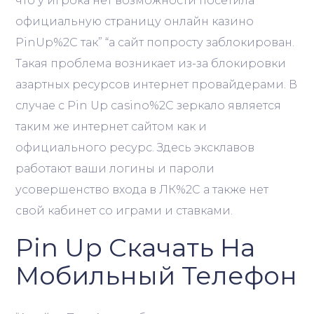
что у игрока нет возможности посетила
официальную страницу онлайн казино
PinUp%2C так” “а сайт попросту заблокирован.
Такая проблема возникает из-за блокировки
азартных ресурсов интернет провайдерами. В
случае с Pin Up сasinо%2C зеркало является
таким же интернет сайтом как и
официального ресурс. Здесь эксклавов
работают ваши логины и пароли
усовершенство входа в ЛК%2C а также нет
свой кабинет со играми и ставками.
Pin Up Скачать На
Мобильный Телефон