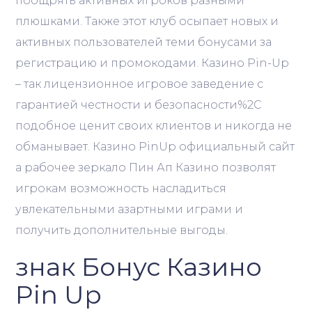
поощрять активных игроков разными
плюшками. Также этот клуб осыпает новых и
активных пользователей теми бонусами за
регистрацию и промокодами. Казино Pin-Up
– так лицензионное игровое заведение с
гарантией честности и безопасности%2C
подобное ценит своих клиентов и никогда не
обманывает. Казино PinUp официальный сайт
а рабочее зеркало Пин Ап Казино позволят
игрокам возможность насладиться
увлекательными азартными играми и
получить дополнительные выгоды.
знак Бонус Казино
Pin Up