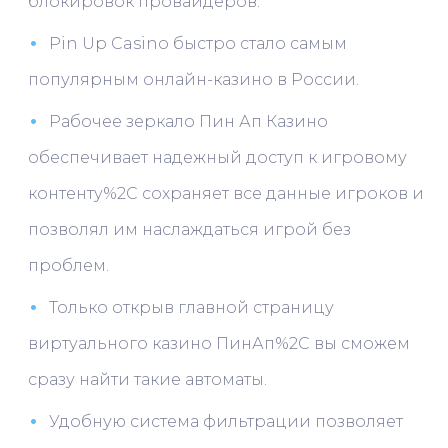
блокировок провайдеров.
Pin Up Casino быстро стало самым
популярным онлайн-казино в России.
Рабочее зеркало Пин Ап Казино
обеспечивает надежный доступ к игровому
контенту%2C сохраняет все данные игроков и
позволял им наслаждаться игрой без
проблем.
Только открыв главной страницу
виртуального казино ПинАп%2C вы сможем
сразу найти такие автоматы.
Удобную система фильтрации позволяет