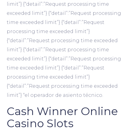
limit”} {“detail”:”Request processing time
exceeded limit”} {“detail”:”Request processing
time exceeded limit”} {“detail”:”Request
processing time exceeded limit”}
{“detail”:”Request processing time exceeded
limit”} {“detail”:”Request processing time
exceeded limit”} {“detail”:”Request processing
time exceeded limit”} {“detail”:”Request
processing time exceeded limit”}
{“detail”:”Request processing time exceeded
limit”} “el operador de asiento técnico.
Cash Winner Online
Casino Slots