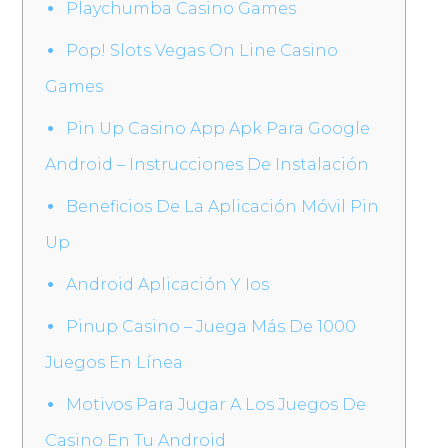
Playchumba Casino Games
Pop! Slots Vegas On Line Casino
Games
Pin Up Casino App Apk Para Google
Android – Instrucciones De Instalación
Beneficios De La Aplicación Móvil Pin
Up
Android Aplicación Y Ios
Pinup Casino – Juega Más De 1000
Juegos En Línea
Motivos Para Jugar A Los Juegos De
Casino En Tu Android