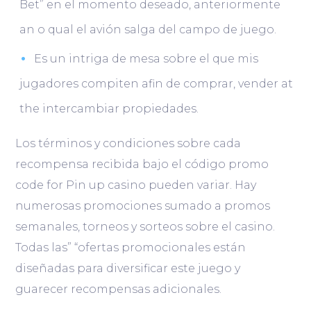
Bet” en el momento deseado, anteriormente
an o qual el avión salga del campo de juego.
Es un intriga de mesa sobre el que mis
jugadores compiten afin de comprar, vender at
the intercambiar propiedades.
Los términos y condiciones sobre cada
recompensa recibida bajo el código promo
code for Pin up casino pueden variar. Hay
numerosas promociones sumado a promos
semanales, torneos y sorteos sobre el casino.
Todas las” “ofertas promocionales están
diseñadas para diversificar este juego y
guarecer recompensas adicionales.