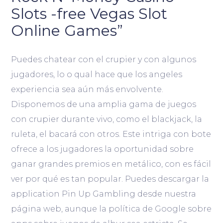
Slots -free Vegas Slot
Online Games”
Puedes chatear con el crupier y con algunos
jugadores, lo o qual hace que los angeles
experiencia sea aún más envolvente.
Disponemos de una amplia gama de juegos
con crupier durante vivo, como el blackjack, la
ruleta, el bacará con otros. Este intriga con bote
ofrece a los jugadores la oportunidad sobre
ganar grandes premios en metálico, con es fácil
ver por qué es tan popular. Puedes descargar la
application Pin Up Gambling desde nuestra
página web, aunque la política de Google sobre