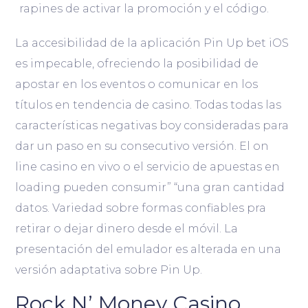
rapines de activar la promoción y el código.
La accesibilidad de la aplicación Pin Up bet iOS
es impecable, ofreciendo la posibilidad de
apostar en los eventos o comunicar en los
títulos en tendencia de casino. Todas todas las
características negativas boy consideradas para
dar un paso en su consecutivo versión. El on
line casino en vivo o el servicio de apuestas en
loading pueden consumir” “una gran cantidad
datos. Variedad sobre formas confiables pra
retirar o dejar dinero desde el móvil. La
presentación del emulador es alterada en una
versión adaptativa sobre Pin Up.
Rock N’ Money Casino