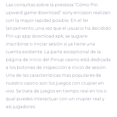
Las consultas sobre la presteza “Cómo Pin
upward game download” sony ericsson realizan
con la mayor rapidez posible. En el 1er
lanzamiento, una vez que el usuario ha decidido
Pin-up app download apk, se sugiere
inscribirse o iniciar sesión si ya tiene una
cuenta existente. La parte exceptional de la
página de inicio del Pinup casino está dedicada
a los botones de inspección e inicio de sesión.
Una de las características más populares de
nuestro casino son los juegos con crupier en
vivo. Se trata de juegos en tiempo real en los o
qual puedes interactuar con un crupier real y
asi jugadores.