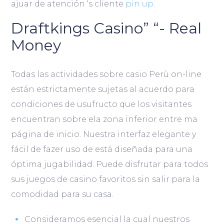
ajuar de atención ‘s cliente
pin up
.
Draftkings Casino” “- Real
Money
Todas las actividades sobre casio Perù on-line
están estrictamente sujetas al acuerdo para
condiciones de usufructo que los visitantes
encuentran sobre ela zona inferior entre ma
página de inicio. Nuestra interfaz elegante y
fácil de fazer uso de está diseñada para una
óptima jugabilidad. Puede disfrutar para todos
sus juegos de casino favoritos sin salir para la
comodidad para su casa.
Consideramos esencial la cual nuestros