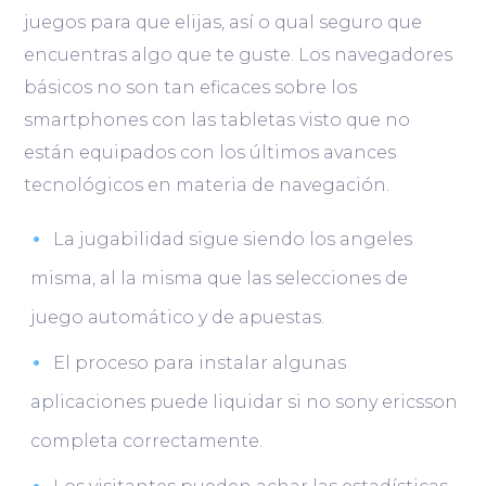
juegos para que elijas, así o qual seguro que
encuentras algo que te guste. Los navegadores
básicos no son tan eficaces sobre los
smartphones con las tabletas visto que no
están equipados con los últimos avances
tecnológicos en materia de navegación.
La jugabilidad sigue siendo los angeles
misma, al la misma que las selecciones de
juego automático y de apuestas.
El proceso para instalar algunas
aplicaciones puede liquidar si no sony ericsson
completa correctamente.