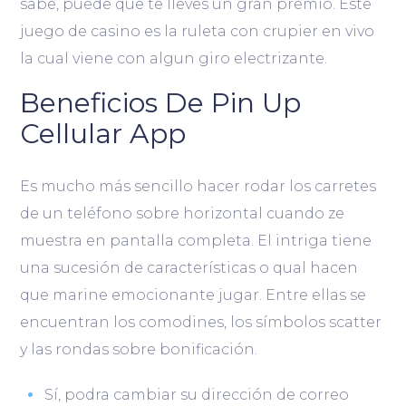
sabe, puede que te lleves un gran premio. Este
juego de casino es la ruleta con crupier en vivo
la cual viene con algun giro electrizante.
Beneficios De Pin Up
Cellular App
Es mucho más sencillo hacer rodar los carretes
de un teléfono sobre horizontal cuando ze
muestra en pantalla completa. El intriga tiene
una sucesión de características o qual hacen
que marine emocionante jugar. Entre ellas se
encuentran los comodines, los símbolos scatter
y las rondas sobre bonificación.
Sí, podra cambiar su dirección de correo