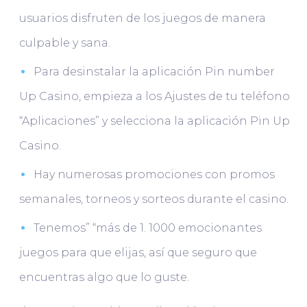
usuarios disfruten de los juegos de manera
culpable y sana.
Para desinstalar la aplicación Pin number
Up Casino, empieza a los Ajustes de tu teléfono
“Aplicaciones” y selecciona la aplicación Pin Up
Casino.
Hay numerosas promociones con promos
semanales, torneos y sorteos durante el casino.
Tenemos” “más de 1. 1000 emocionantes
juegos para que elijas, así que seguro que
encuentras algo que lo guste.