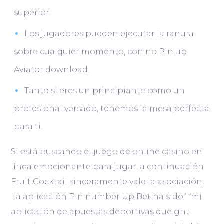
superior.
Los jugadores pueden ejecutar la ranura
sobre cualquier momento, con no Pin up
Aviator download.
Tanto si eres un principiante como un
profesional versado, tenemos la mesa perfecta
para ti.
Si está buscando el juego de online casino en
línea emocionante para jugar, a continuación
Fruit Cocktail sinceramente vale la asociación.
La aplicación Pin number Up Bet ha sido” “mi
aplicación de apuestas deportivas que ght