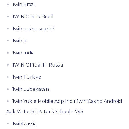
1win Brazil
1WIN Casino Brasil
1win casino spanish
1win fr
1win India
1WIN Official In Russia
1win Turkiye
1win uzbekistan
1win Yüklə Mobile App Indir 1win Casino Android
Apk Və Ios St Peter's School – 745
1winRussia