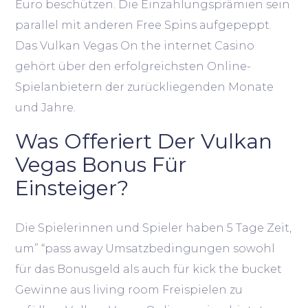
Euro beschützen. Die Einzahlungsprämien sein
parallel mit anderen Free Spins aufgepeppt.
Das Vulkan Vegas On the internet Casino
gehört über den erfolgreichsten Online-
Spielanbietern der zurückliegenden Monate
und Jahre.
Was Offeriert Der Vulkan
Vegas Bonus Für
Einsteiger?
Die Spielerinnen und Spieler haben 5 Tage Zeit,
um” “pass away Umsatzbedingungen sowohl
für das Bonusgeld als auch für kick the bucket
Gewinne aus living room Freispielen zu