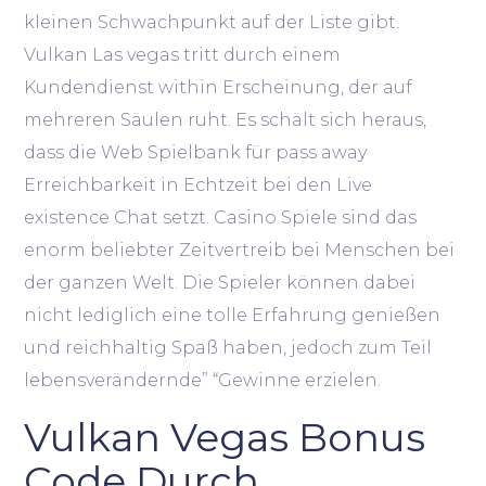
kleinen Schwachpunkt auf der Liste gibt.
Vulkan Las vegas tritt durch einem
Kundendienst within Erscheinung, der auf
mehreren Säulen ruht. Es schält sich heraus,
dass die Web Spielbank für pass away
Erreichbarkeit in Echtzeit bei den Live
existence Chat setzt. Casino Spiele sind das
enorm beliebter Zeitvertreib bei Menschen bei
der ganzen Welt. Die Spieler können dabei
nicht lediglich eine tolle Erfahrung genießen
und reichhaltig Spaß haben, jedoch zum Teil
lebensverändernde” “Gewinne erzielen.
Vulkan Vegas Bonus
Code Durch