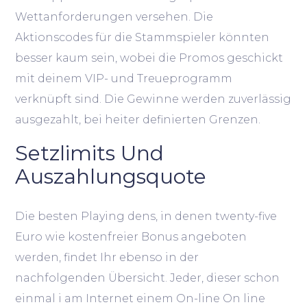
Wettanforderungen versehen. Die
Aktionscodes für die Stammspieler könnten
besser kaum sein, wobei die Promos geschickt
mit deinem VIP- und Treueprogramm
verknüpft sind. Die Gewinne werden zuverlässig
ausgezahlt, bei heiter definierten Grenzen.
Setzlimits Und
Auszahlungsquote
Die besten Playing dens, in denen twenty-five
Euro wie kostenfreier Bonus angeboten
werden, findet Ihr ebenso in der
nachfolgenden Übersicht. Jeder, dieser schon
einmal i am Internet einem On-line On line