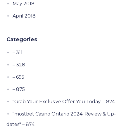
May 2018
April 2018
Categories
– 311
– 328
– 695
– 875
"Grab Your Exclusive Offer You Today! – 874
"mostbet Casino Ontario 2024: Review & Up-
dates" – 874