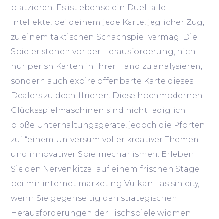
platzieren. Es ist ebenso ein Duell alle
Intellekte, bei deinem jede Karte, jeglicher Zug,
zu einem taktischen Schachspiel vermag. Die
Spieler stehen vor der Herausforderung, nicht
nur perish Karten in ihrer Hand zu analysieren,
sondern auch expire offenbarte Karte dieses
Dealers zu dechiffrieren. Diese hochmodernen
Glücksspielmaschinen sind nicht lediglich
bloße Unterhaltungsgeräte, jedoch die Pforten
zu” “einem Universum voller kreativer Themen
und innovativer Spielmechanismen. Erleben
Sie den Nervenkitzel auf einem frischen Stage
bei mir internet marketing Vulkan Las sin city,
wenn Sie gegenseitig den strategischen
Herausforderungen der Tischspiele widmen.