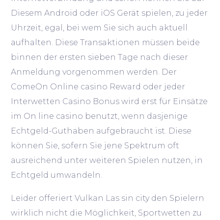
Diesem Android oder iOS Gerät spielen, zu jeder
Uhrzeit, egal, bei wem Sie sich auch aktuell
aufhalten. Diese Transaktionen müssen beide
binnen der ersten sieben Tage nach dieser
Anmeldung vorgenommen werden. Der
ComeOn Online casino Reward oder jeder
Interwetten Casino Bonus wird erst für Einsätze
im On line casino benutzt, wenn dasjenige
Echtgeld-Guthaben aufgebraucht ist. Diese
können Sie, sofern Sie jene Spektrum oft
ausreichend unter weiteren Spielen nutzen, in
Echtgeld umwandeln.
Leider offeriert Vulkan Las sin city den Spielern
wirklich nicht die Möglichkeit, Sportwetten zu