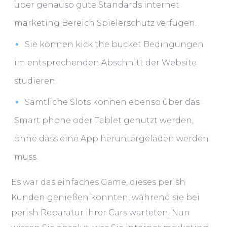
über genauso gute Standards internet
marketing Bereich Spielerschutz verfügen.
Sie können kick the bucket Bedingungen
im entsprechenden Abschnitt der Website
studieren.
Sämtliche Slots können ebenso über das
Smart phone oder Tablet genutzt werden,
ohne dass eine App heruntergeladen werden
muss.
Es war das einfaches Game, dieses perish
Kunden genießen konnten, während sie bei
perish Reparatur ihrer Cars warteten. Nun