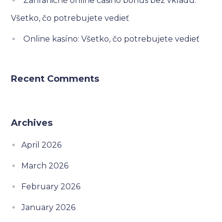
Zahraničné online casino bonus bez vkladu:
Všetko, čo potrebujete vedieť
Online kasíno: Všetko, čo potrebujete vedieť
Recent Comments
Archives
April 2026
March 2026
February 2026
January 2026