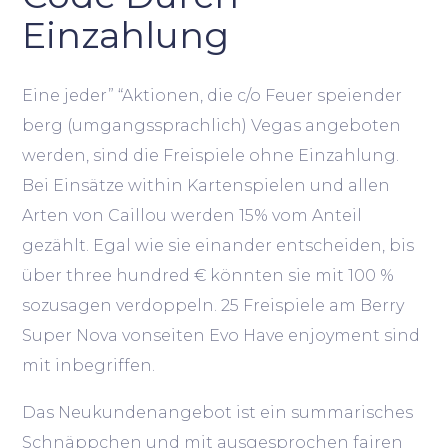
Einzahlung
Eine jeder” “Aktionen, die c/o Feuer speiender
berg (umgangssprachlich) Vegas angeboten
werden, sind die Freispiele ohne Einzahlung.
Bei Einsätze within Kartenspielen und allen
Arten von Caillou werden 15% vom Anteil
gezählt. Egal wie sie einander entscheiden, bis
über three hundred € könnten sie mit 100 %
sozusagen verdoppeln. 25 Freispiele am Berry
Super Nova vonseiten Evo Have enjoyment sind
mit inbegriffen.
Das Neukundenangebot ist ein summarisches
Schnäppchen und mit ausgesprochen fairen