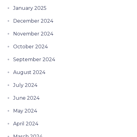
January 2025
December 2024
November 2024
October 2024
September 2024
August 2024
July 2024
June 2024
May 2024
April 2024
March 2024