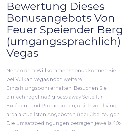
Bewertung Dieses
Bonusangebots Von
Feuer Speiender Berg
(umgangssprachlich)
Vegas
Neben dem Willkommensbonus können Sie
bei Vulkan Vegas noch weitere
Einzahlungsboni erhalten. Besuchen Sie
einfach regelmäßig pass away Seite für
Excédent und Promotionen, u sich von living
area aktuellsten Angeboten über überzeugen.
Die Umsatzbedingungen betragen jeweils 40x