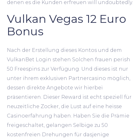
denen es die Kunden erfreuen will undoubtedly.
Vulkan Vegas 12 Euro
Bonus
Nach der Erstellung dieses Kontos und dem
VulkanBet Login stehen Solchen frauen perish
50 Freespins zur Verfügung. Und dieses ist nur
unter ihrem exklusiven Partnercasino möglich,
dessen direkte Angebote wir hierbei
präsentieren. Dieser Reward ist echt speziell für
neuzeitliche Zocker, die Lust auf eine heisse
Casinoerfahrung haben. Haben Sie die Prämie
freigeschaltet, gelangen Selbige zu 50
kostenfreien Drehungen für dasjenige