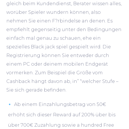
gleich beim Kundendienst, Berater wissen alles,
worüber Spieler wundern können, also
nehmen Sie einen F?rbindelse an denen. Es
empfiehlt gegenseitig unter den Bedingungen
einfach mal genau zu schauen, ehe ein
spezielles Black jack spiel gespielt wird. Die
Registrierung können Sie entweder durch
einem PC oder deinem mobilen Endgerät
vormerken. Zum Beispiel die Größe vom
Cashback hängt davon ab, in” “welcher Stufe –
Sie sich gerade befinden.
Ab einem Einzahlungsbetrag von 50€
erhöht sich dieser Reward auf 200% über bis
über 700€ Zuzahlung sowie a hundred Free