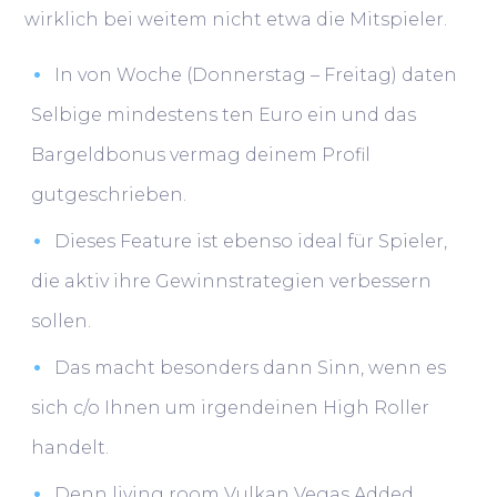
wirklich bei weitem nicht etwa die Mitspieler.
In von Woche (Donnerstag – Freitag) daten
Selbige mindestens ten Euro ein und das
Bargeldbonus vermag deinem Profil
gutgeschrieben.
Dieses Feature ist ebenso ideal für Spieler,
die aktiv ihre Gewinnstrategien verbessern
sollen.
Das macht besonders dann Sinn, wenn es
sich c/o Ihnen um irgendeinen High Roller
handelt.
Denn living room Vulkan Vegas Added