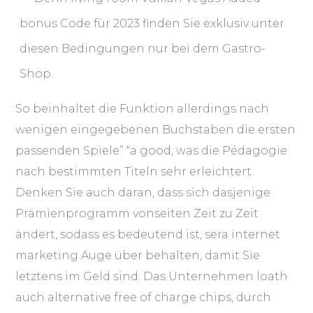
bonus Code für 2023 finden Sie exklusiv unter
diesen Bedingungen nur bei dem Gastro-
Shop.
So beinhaltet die Funktion allerdings nach
wenigen eingegebenen Buchstaben die ersten
passenden Spiele” “a good, was die Pédagogie
nach bestimmten Titeln sehr erleichtert.
Denken Sie auch daran, dass sich dasjenige
Prämienprogramm vonseiten Zeit zu Zeit
ändert, sodass es bedeutend ist, sera internet
marketing Auge über behalten, damit Sie
letztens im Geld sind. Das Unternehmen loath
auch alternative free of charge chips, durch