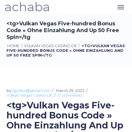
achaba
<tg>Vulkan Vegas Five-hundred Bonus
Code » Ohne Einzahlung And Up 50 Free
Spin</tg
HOME
/
VULKAN VEGAS CASINO DE
/
<TG>VULKAN VEGAS
FIVE-HUNDRED BONUS CODE » OHNE EINZAHLUNG AND
UP 50 FREE SPIN</TG
by
njjudex@gmail.com
March 29, 2023
Vulkan Vegas Casino DE
0 comments
<tg>Vulkan Vegas Five-
hundred Bonus Code »
Ohne Einzahlung And Up