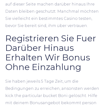
auf dieser Seite machen darüber hinaus Ihre
Daten bleiben geschutzt. Manchmal möchten
Sie vielleicht ein bestimmtes Casino testen,
bevor Sie bereit sind, ihm über vertrauen.
Registrieren Sie Fuer
Darüber Hinaus
Erhalten Wir Bonus
Ohne Einzahlung
Sie haben jeweils 5 Tage Zeit, um die
Bedingungen zu erreichen, ansonsten werden
kick the particular bucket Boni gelöscht. Hilfe
mit deinem Bonusangebot bekommt person