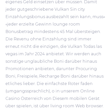
eigenes Geld einsetzen über müssen. Damit
jeder gutgeschriebene Vulkan Sin city
Einzahlungsbonus ausbezahlt sein kann, muss»
«jeder erzielte Gewinn lounge room
Bonusbetrag mindestens 45 Mal übersteigen.
Die Revenu ohne Einzahlung sind immer
erneut nicht die einzigen, die Vulkan Todas las
vegas im Jahr 2024 anbietet. Wir werden auch
sonstige unglaubliche Boni darüber hinaus
Promotionen anbieten, darunter Procuring
Boni, Freispiele, Recharge Boni darüber hinaus
etliches lieber. Die einfachste Roter faden
(umgangssprachlich), o in unserem Online
Casino Österreich von Diesem mobilen Gerät
über spielen, ist über living room Web browser.