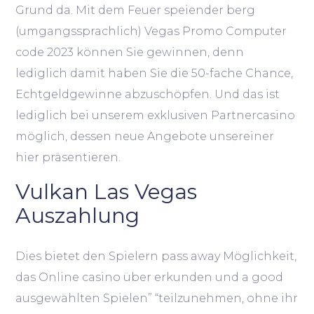
Grund da. Mit dem Feuer speiender berg
(umgangssprachlich) Vegas Promo Computer
code 2023 können Sie gewinnen, denn
lediglich damit haben Sie die 50-fache Chance,
Echtgeldgewinne abzuschöpfen. Und das ist
lediglich bei unserem exklusiven Partnercasino
möglich, dessen neue Angebote unsereiner
hier präsentieren.
Vulkan Las Vegas
Auszahlung
Dies bietet den Spielern pass away Möglichkeit,
das Online casino über erkunden und a good
ausgewählten Spielen” “teilzunehmen, ohne ihr