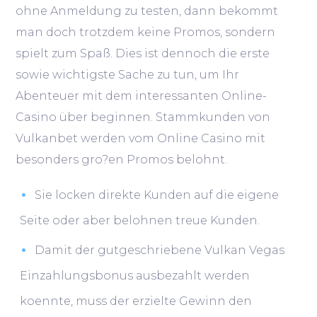
ohne Anmeldung zu testen, dann bekommt
man doch trotzdem keine Promos, sondern
spielt zum Spaß. Dies ist dennoch die erste
sowie wichtigste Sache zu tun, um Ihr
Abenteuer mit dem interessanten Online-
Casino über beginnen. Stammkunden von
Vulkanbet werden vom Online Casino mit
besonders gro?en Promos belohnt.
Sie locken direkte Kunden auf die eigene
Seite oder aber belohnen treue Kunden.
Damit der gutgeschriebene Vulkan Vegas
Einzahlungsbonus ausbezahlt werden
koennte, muss der erzielte Gewinn den