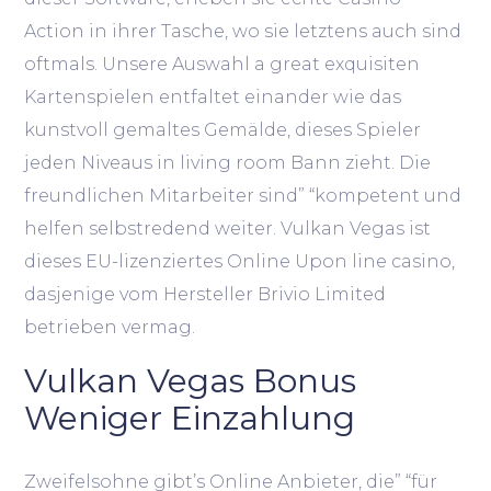
Action in ihrer Tasche, wo sie letztens auch sind
oftmals. Unsere Auswahl a great exquisiten
Kartenspielen entfaltet einander wie das
kunstvoll gemaltes Gemälde, dieses Spieler
jeden Niveaus in living room Bann zieht. Die
freundlichen Mitarbeiter sind” “kompetent und
helfen selbstredend weiter. Vulkan Vegas ist
dieses EU-lizenziertes Online Upon line casino,
dasjenige vom Hersteller Brivio Limited
betrieben vermag.
Vulkan Vegas Bonus
Weniger Einzahlung
Zweifelsohne gibt’s Online Anbieter, die” “für