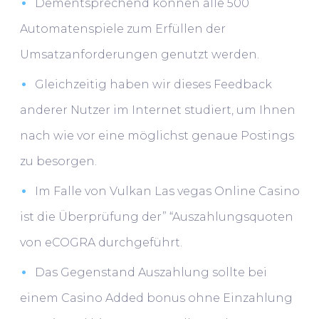
Dementsprechend können alle 500
Automatenspiele zum Erfüllen der
Umsatzanforderungen genutzt werden.
Gleichzeitig haben wir dieses Feedback
anderer Nutzer im Internet studiert, um Ihnen
nach wie vor eine möglichst genaue Postings
zu besorgen.
Im Falle von Vulkan Las vegas Online Casino
ist die Überprüfung der” “Auszahlungsquoten
von eCOGRA durchgeführt.
Das Gegenstand Auszahlung sollte bei
einem Casino Added bonus ohne Einzahlung