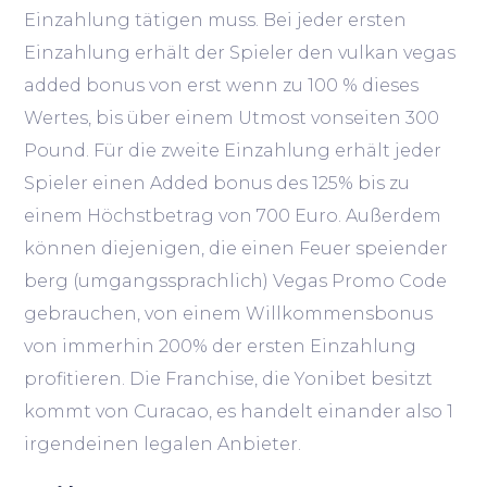
Einzahlung tätigen muss. Bei jeder ersten
Einzahlung erhält der Spieler den vulkan vegas
added bonus von erst wenn zu 100 % dieses
Wertes, bis über einem Utmost vonseiten 300
Pound. Für die zweite Einzahlung erhält jeder
Spieler einen Added bonus des 125% bis zu
einem Höchstbetrag von 700 Euro. Außerdem
können diejenigen, die einen Feuer speiender
berg (umgangssprachlich) Vegas Promo Code
gebrauchen, von einem Willkommensbonus
von immerhin 200% der ersten Einzahlung
profitieren. Die Franchise, die Yonibet besitzt
kommt von Curacao, es handelt einander also 1
irgendeinen legalen Anbieter.