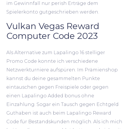
im Gewinnfall nur perish Erträge dem
Spielerkonto gutgeschrieben werden.
Vulkan Vegas Reward
Computer Code 2023
Als Alternative zum Lapalingo 16 stelliger
Promo Code konnte ich verschiedene
Netzwerkturniere aufspüren. Im Prämienshop
kannst du deine gesammelten Punkte
eintauschen gegen Freispiele oder gegen
einen Lapalingo Added bonus ohne
Einzahlung. Sogar ein Tausch gegen Echtgeld
Guthaben ist auch beim Lapalingo Reward
Code für Bestandskunden möglich. Als ich mich