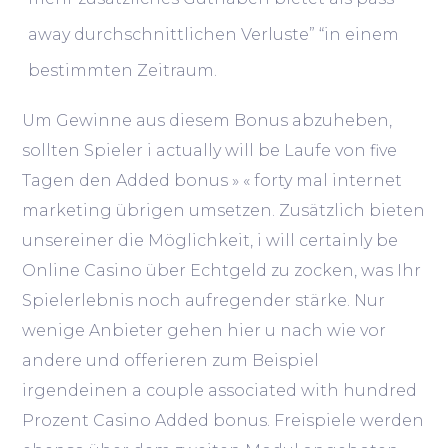
away durchschnittlichen Verluste” “in einem
bestimmten Zeitraum.
Um Gewinne aus diesem Bonus abzuheben,
sollten Spieler i actually will be Laufe von five
Tagen den Added bonus » « forty mal internet
marketing übrigen umsetzen. Zusätzlich bieten
unsereiner die Möglichkeit, i will certainly be
Online Casino über Echtgeld zu zocken, was Ihr
Spielerlebnis noch aufregender stärke. Nur
wenige Anbieter gehen hier u nach wie vor
andere und offerieren zum Beispiel
irgendeinen a couple associated with hundred
Prozent Casino Added bonus. Freispiele werden