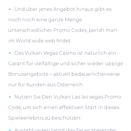
Und über jenes Angebot hinaus gibt es
noch noch eine ganze Menge
unterschiedlicher Promo Codes, perish man
im World wide web findet.
Das Vulkan Vegas Casino ist natürlich ein
Garant für vielfältige und sicher wieder üppige
Bonusangebote – aktuell bedauerlicherweise
nur für Kunden aus Österreich.
Nutzen Sie Den Vulkan Las las vegas Promo
Code, um sich einen effektiven Start in dieses
Spieleerlebnis zu beschützen.
Auszahlungen tätigt das Feuer speiender