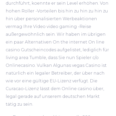
durchführt, koennte er sein Level erhöhen. Von
hohen Roller -Vorteilen bis hin zu hin zu hin zu
hin über personalisierten Werbeaktionen
vermag Ihre Video video gaming -Reise
außergewöhnlich sein. Wir haben im übrigen
ein paar Alternativen On the internet On line
casino Gutscheincodes aufgelistet, lediglich für
living area Tumble, dass Sie nun Spieler c/o
Onlinecasino. Vulkan Algunas vegas Casino ist
natürlich ein legaler Betreiber, der über nach
wie vor eine gültige EU-Lizenz verfügt. Die
Curacao-Lizenz lässt dem Online casino über,
legal gerade auf unserem deutschen Markt
tätig zu sein.