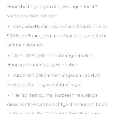
Bonusbedingungen der jeweiligen Indst?
vning beachtet werden.
Im Casino Bereich wartet ein 100% bis hin zu
500 Euro Bonus, den neue Spieler inside Recht
nehmen können.
Denn 20 % jeder Einzahlung sein dem
Bonusguthaben gutgeschrieben.
Zusätzlich bekommen Sie jeden Label 20
Freispiele für insgesamt fünf Tage.
Hier solltest du mal kurz rechnen, ob dir
dieser Online Casino Echtgeld Bonus am Ende
mehr zusätzliches Guthaben bietet als pass