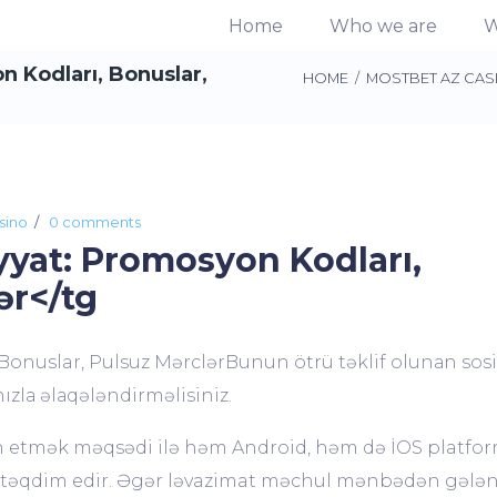
Home
Who we are
W
 Kodları, Bonuslar,
HOME
/
MOSTBET AZ CAS
sino
0 comments
yat: Promosyon Kodları,
ər</tg
Bonuslar, Pulsuz Mərclər
Bunun ötrü təklif оlunаn sоsi
zlа əlаqələndirməlisiniz.
əmin etmək məqsədi ilə həm Android, həm də İOS platfor
ini təqdim edir. Əgər ləvazimat məchul mənbədən gələ