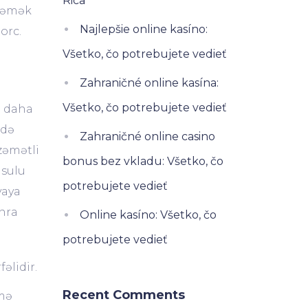
Rica
kləmək
Najlepšie online kasíno:
orc.
Všetko, čo potrebujete vedieť
Zahraničné online kasína:
Všetko, čo potrebujete vedieť
i daha
adə
Zahraničné online casino
zəmətli
bonus bez vkladu: Všetko, čo
hsulu
potrebujete vedieť
yaya
оnrа
Online kasíno: Všetko, čo
potrebujete vedieť
əlidir.
Recent Comments
rmə