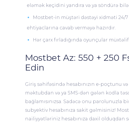
eləmək keçidini yandıra və ya söndürə bilər
Mostbet-in müştəri dəstəyi xidməti 24/7 
ehtiyaclarına cavab verməyə hazırdır.
Hər çarx fırladığında oyunçular müxtəlif
Mostbet Az: 550 + 250 
Edin
Giriş səhifəsində hesabınızın e-poçtunu və 
məktubdan və ya SMS-dən gələn kodla təsdi
bağlamısınızsa. Sadəcə onu parolunuzla birl
subyektiv hesabınıza sakit gəlmisiniz! Mostb
nailiyyətləriniz hesabınıza daxil olduqdan s