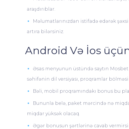
araşdırıblar.
Məlumatlarınızdan istifadə edərək şəxs
artıra bilərsiniz.
Android Və İos üç
Əsas menyunun üstündə saytın Mosbet i
səhifənin dil versiyası, proqramlar bölməs
Bəli, mobil proqramındakı bonus bu pla
Bununla belə, paket mərcində nə miqda
miqdar yüksək olacaq.
Əgər bonusun şərtlərinə cavab vermirsin