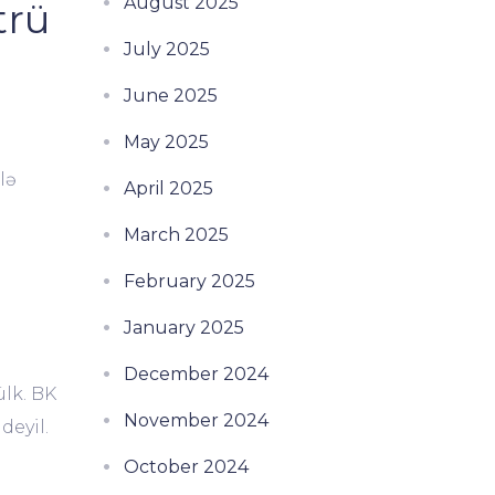
August 2025
trü
July 2025
June 2025
May 2025
lə
April 2025
March 2025
February 2025
January 2025
December 2024
lk. BK
November 2024
deyil.
October 2024