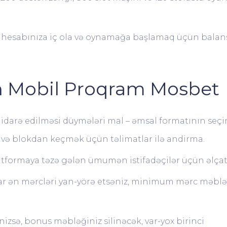
i hesabınıza iç ola və oynamağa başlamaq üçün balans
ün Mobil Proqram Mosbet
darə edilməsi düymələri mal – əmsal formatının seçi
i və blokdan keçmək üçün təlimatlar ilə andirma.
tformaya təzə gələn ümumən istifadəçilər üçün əlçat
r ən mərcləri yan-yörə etsəniz, minimum mərc məbləğ
izsə, bonus məbləğiniz silinəcək, var-yox birinci